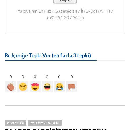
Yalova'nın En Hızlı Gazetecisi! / İHBAR HATTI /
+90 551 207 34 15
Bu İçeriğe Tepki Ver (en fazla 3 tepki)
0
0
0
0
0
0
HABERLER
YALOVA GÜNDEM