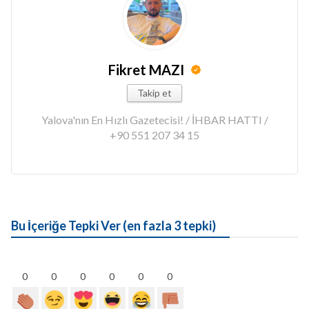
Fikret MAZI
Takip et
Yalova'nın En Hızlı Gazetecisi! / İHBAR HATTI /
+90 551 207 34 15
Bu İçeriğe Tepki Ver (en fazla 3 tepki)
0
0
0
0
0
0