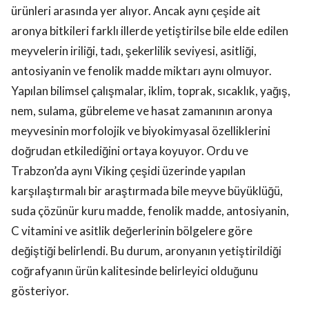
ürünleri arasında yer alıyor. Ancak aynı çeşide ait
aronya bitkileri farklı illerde yetiştirilse bile elde edilen
meyvelerin iriliği, tadı, şekerlilik seviyesi, asitliği,
antosiyanin ve fenolik madde miktarı aynı olmuyor.
Yapılan bilimsel çalışmalar, iklim, toprak, sıcaklık, yağış,
nem, sulama, gübreleme ve hasat zamanının aronya
meyvesinin morfolojik ve biyokimyasal özelliklerini
doğrudan etkilediğini ortaya koyuyor. Ordu ve
Trabzon’da aynı Viking çeşidi üzerinde yapılan
karşılaştırmalı bir araştırmada bile meyve büyüklüğü,
suda çözünür kuru madde, fenolik madde, antosiyanin,
C vitamini ve asitlik değerlerinin bölgelere göre
değiştiği belirlendi. Bu durum, aronyanın yetiştirildiği
coğrafyanın ürün kalitesinde belirleyici olduğunu
gösteriyor.