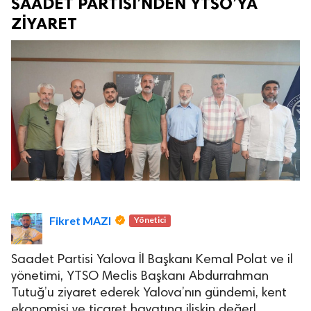
SAADET PARTİSİ’NDEN YTSO’YA
ZİYARET
Fikret MAZI
Yönetici
Saadet Partisi Yalova İl Başkanı Kemal Polat ve il
yönetimi, YTSO Meclis Başkanı Abdurrahman
Tutuğ’u ziyaret ederek Yalova’nın gündemi, kent
ekonomisi ve ticaret hayatına ilişkin değerl…