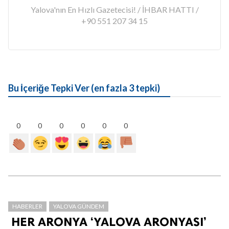
Yalova'nın En Hızlı Gazetecisi! / İHBAR HATTI /
+90 551 207 34 15
Bu İçeriğe Tepki Ver (en fazla 3 tepki)
0
0
0
0
0
0
HABERLER
YALOVA GÜNDEM
HER ARONYA ‘YALOVA ARONYASI’