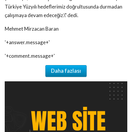
Türkiye Yüzyılı hedeflerimiz doğrultusunda durmadan
çalışmaya devam edeceğiz.\" dedi.
Mehmet Mirzacan Baran
'+answer.message+'
'+comment.message+'
Daha fazlası