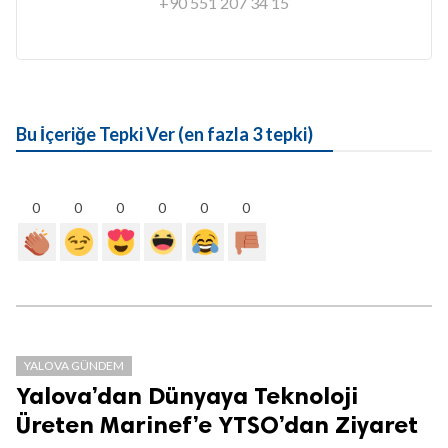
+90 551 207 34 15
Bu İçeriğe Tepki Ver (en fazla 3 tepki)
0
0
0
0
0
0
YALOVA GÜNDEM
Yalova’dan Dünyaya Teknoloji
Üreten Marinef’e YTSO’dan Ziyaret