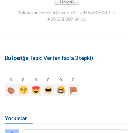
Takip et
Yalova'nın En Hızlı Gazetecisi! / İHBAR HATTI /
+90 551 207 34 15
Bu İçeriğe Tepki Ver (en fazla 3 tepki)
0
0
0
0
0
0
Yorumlar