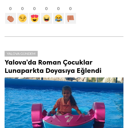
0
0
0
0
0
0
YALOVA GÜNDEM
Yalova’da Roman Çocuklar
Lunaparkta Doyasıya Eğlendi