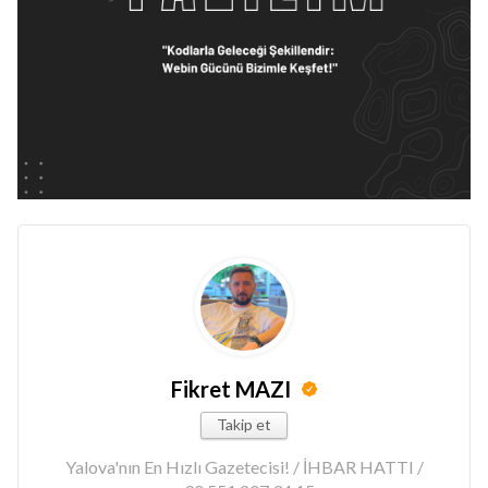
Fikret MAZI
Takip et
Yalova'nın En Hızlı Gazetecisi! / İHBAR HATTI /