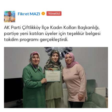
Fikret MAZI
Yönetici
AK Parti Çiftlikköy İlçe Kadın Kolları Başkanlığı,
partiye yeni katılan üyeler için teşekkür belgesi
takdim programı gerçekleştirdi.
lova Asayiş
r
akları Saklıdır.