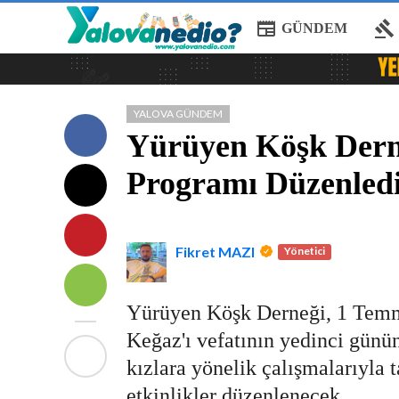
newspaper
gavel
GÜNDEM
YALOVA GÜNDEM
Yürüyen Köşk Dern
Programı Düzenled
Fikret MAZI
Yönetici
Yürüyen Köşk Derneği, 1 Temm
Keğaz'ı vefatının yedinci günün
kızlara yönelik çalışmalarıyla 
etkinlikler düzenlenecek.