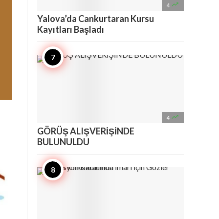

4
Yalova’da Cankurtaran Kursu
Kayıtları Başladı

4
GÖRÜŞ ALIŞVERİŞİNDE
BULUNULDU