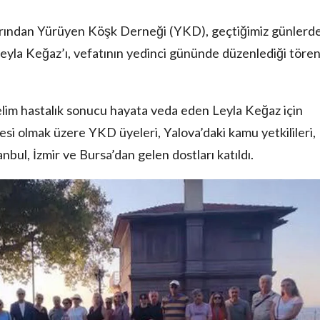
şlarından Yürüyen Köşk Derneği (YKD), geçtiğimiz günlerd
yla Keğaz’ı, vefatının yedinci gününde düzenlediği tören
lim hastalık sonucu hayata veda eden Leyla Keğaz için
si olmak üzere YKD üyeleri, Yalova’daki kamu yetkilileri,
anbul, İzmir ve Bursa’dan gelen dostları katıldı.