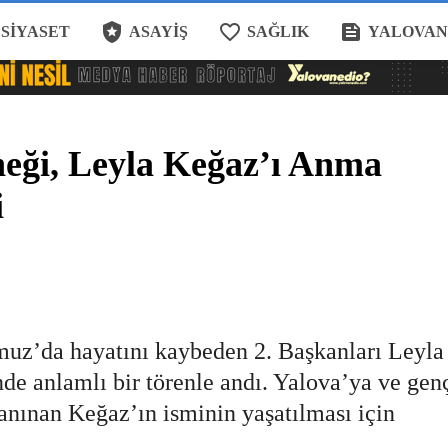
local_police
favorite_border
feed
SIYASET
ASAYIŞ
SAĞLIK
YALOVAN
eği, Leyla Keğaz’ı Anma
i
uz’da hayatını kaybeden 2. Başkanları Leyla
de anlamlı bir törenle andı. Yalova’ya ve gen
tanınan Keğaz’ın isminin yaşatılması için