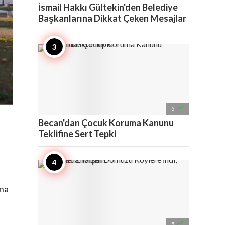
İsmail Hakkı Gültekin'den Belediye
Başkanlarına Dikkat Çeken Mesajlar

5
Becan'dan Çocuk Koruma Kanunu
Teklifine Sert Tepki
ına

5