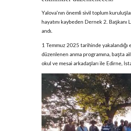
Yalova’nın önemli sivil toplum kurulu
hayatını kaybeden Dernek 2. Başkanı Le
andı.
1 Temmuz 2025 tarihinde yakalandığı e
lova Asayiş
düzenlenen anma programına, başta aile
r
okul ve mesai arkadaşları ile Edirne, İst
akları Saklıdır.