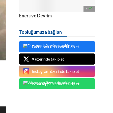

4
Enerji ve Devrim
Topluğumuza bağlan
Facebook üzerinde takip et
X üzerinde takip et
Instagram üzerinde takip et
Whatsapp üzerinde takip et