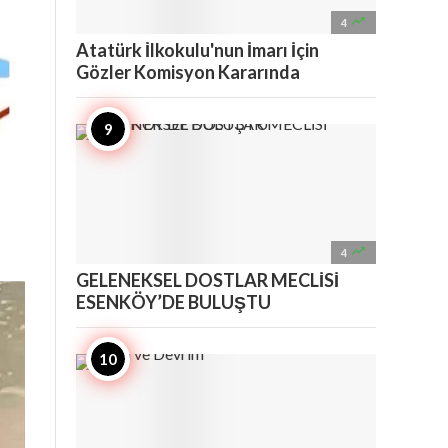

4
Atatürk İlkokulu'nun İmarı İçin
Gözler Komisyon Kararında

4
GELENEKSEL DOSTLAR MECLİSİ
ESENKÖY’DE BULUŞTU