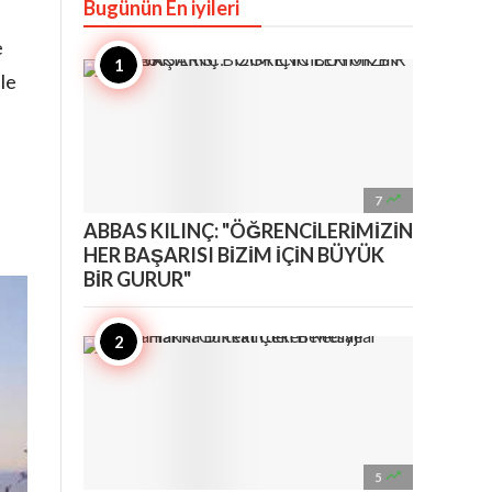
Bugünün En iyileri
e
le

7
ABBAS KILINÇ: "ÖĞRENCİLERİMİZİN
HER BAŞARISI BİZİM İÇİN BÜYÜK
BİR GURUR"

5