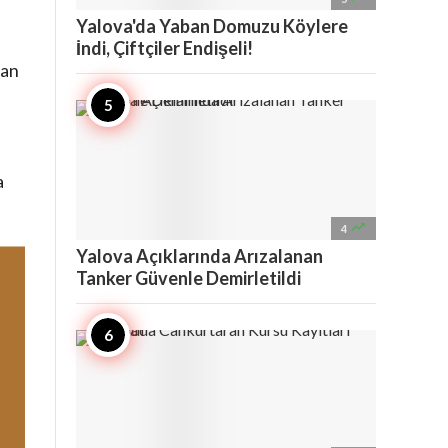
Yalova'da Yaban Domuzu Köylere
İndi, Çiftçiler Endişeli!
nan
a

4
Yalova Açıklarında Arızalanan
Tanker Güvenle Demirletildi