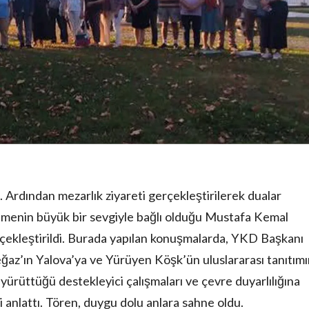
. Ardından mezarlık ziyareti gerçekleştirilerek dualar
menin büyük bir sevgiyle bağlı olduğu Mustafa Kemal
çekleştirildi. Burada yapılan konuşmalarda, YKD Başkanı
eğaz’ın Yalova’ya ve Yürüyen Köşk’ün uluslararası tanıtım
k yürüttüğü destekleyici çalışmaları ve çevre duyarlılığına
i anlattı. Tören, duygu dolu anlara sahne oldu.