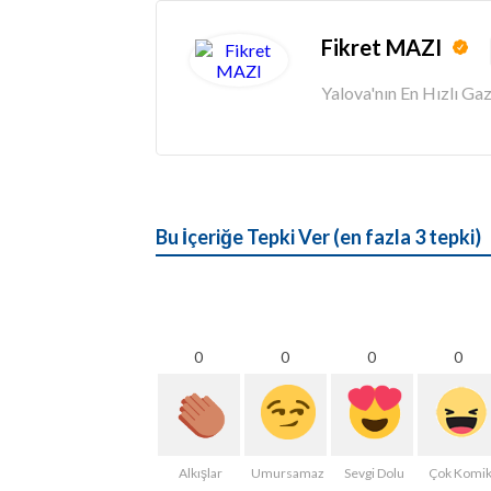
Fikret MAZI
Yalova'nın En Hızlı G
Bu İçeriğe Tepki Ver (en fazla 3 tepki)
0
0
0
0
Alkışlar
Umursamaz
Sevgi Dolu
Çok Komi