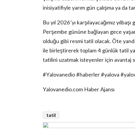
inisiyatifiyle yarım gün çalışma ya da ta
Bu yıl 2026’yı karşılayacağımız yılbaş
Perşembe gününe bağlayan gece yaşanac
olduğu gibi resmi tatil olacak. Öte yan
ile birleştirerek toplam 4 günlük tatil y
lova Asayiş
tatilini uzatmak isteyenler için avantaj 
r
akları Saklıdır.
#Yalovanedio #haberler #yalova #yal
Yalovanedio.com Haber Ajansı
tatil