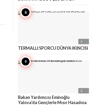

9
TERMALLİ SPORCU DÜNYA İKİNCİSİ

8
Bakan Yardımcısı Eminoğlu
Yalova’da Gençlerle Mısır Hasadına