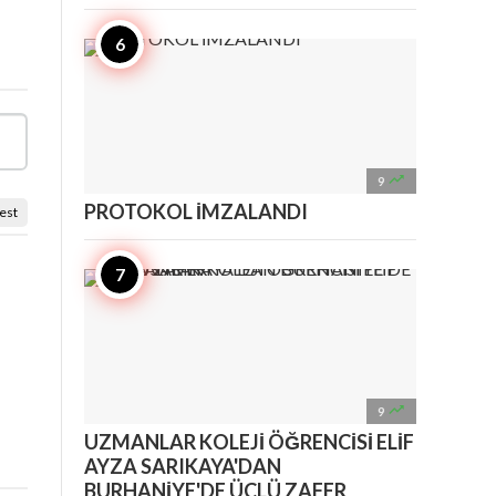

9
PROTOKOL İMZALANDI
est

9
UZMANLAR KOLEJİ ÖĞRENCİSİ ELİF
AYZA SARIKAYA'DAN
BURHANİYE'DE ÜÇLÜ ZAFER