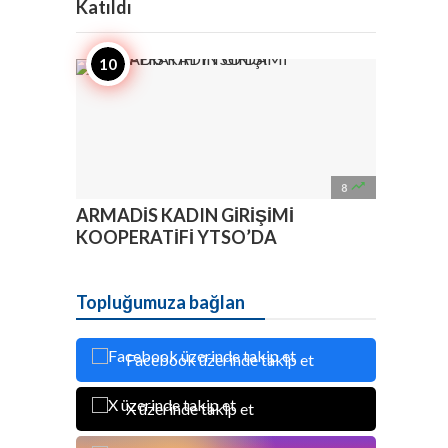
Katıldı

8
ARMADİS KADIN GİRİŞİMİ
KOOPERATİFİ YTSO’DA
Topluğumuza bağlan
Facebook üzerinde takip et
X üzerinde takip et