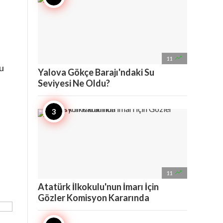

11
nu
Yalova Gökçe Barajı'ndaki Su
Seviyesi Ne Oldu?

11
Atatürk İlkokulu'nun İmarı İçin
Gözler Komisyon Kararında