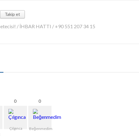
Takip et
azetecisi! / İHBAR HATTI / +90 551 207 34 15
0
0
Çılgınca
Beğenmedim
k