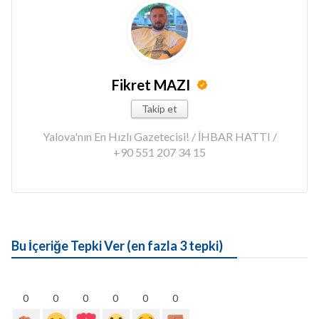
Fikret MAZI
Takip et
Yalova'nın En Hızlı Gazetecisi! / İHBAR HATTI /
+90 551 207 34 15
Bu İçeriğe Tepki Ver (en fazla 3 tepki)
0
0
0
0
0
0