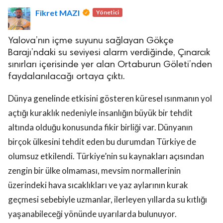
Fikret MAZI
Yönetici
Yalova’nın içme suyunu sağlayan Gökçe
Barajı’ndaki su seviyesi alarm verdiğinde, Çınarcık
sınırları içerisinde yer alan Ortaburun Göleti’nden
faydalanılacağı ortaya çıktı.
lova Asayiş
r
Dünya genelinde etkisini gösteren küresel ısınmanın yol
akları Saklıdır.
açtığı kuraklık nedeniyle insanlığın büyük bir tehdit
altında olduğu konusunda fikir birliği var. Dünyanın
birçok ülkesini tehdit eden bu durumdan Türkiye de
olumsuz etkilendi. Türkiye’nin su kaynakları açısından
zengin bir ülke olmaması, mevsim normallerinin
üzerindeki hava sıcaklıkları ve yaz aylarının kurak
geçmesi sebebiyle uzmanlar, ilerleyen yıllarda su kıtlığı
yaşanabileceği yönünde uyarılarda bulunuyor.