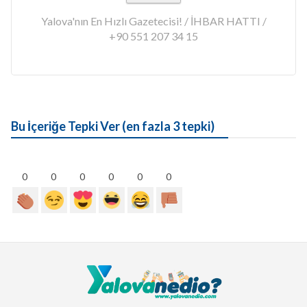
Yalova'nın En Hızlı Gazetecisi! / İHBAR HATTI /
+90 551 207 34 15
Bu İçeriğe Tepki Ver (en fazla 3 tepki)
0
0
0
0
0
0