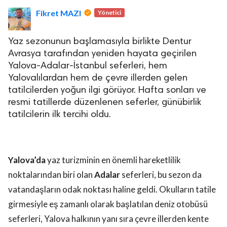
Fikret MAZI
Yönetici
Yaz sezonunun başlamasıyla birlikte Dentur
Avrasya tarafından yeniden hayata geçirilen
Yalova-Adalar-İstanbul seferleri, hem
Yalovalılardan hem de çevre illerden gelen
lova Asayiş
tatilcilerden yoğun ilgi görüyor. Hafta sonları ve
r
resmi tatillerde düzenlenen seferler, günübirlik
akları Saklıdır.
tatilcilerin ilk tercihi oldu.
Yalova’da
yaz turizminin en önemli hareketlilik
noktalarından biri olan
Adalar
seferleri, bu sezon da
vatandaşların odak noktası haline geldi. Okulların tatile
girmesiyle eş zamanlı olarak başlatılan deniz otobüsü
seferleri, Yalova halkının yanı sıra çevre illerden kente