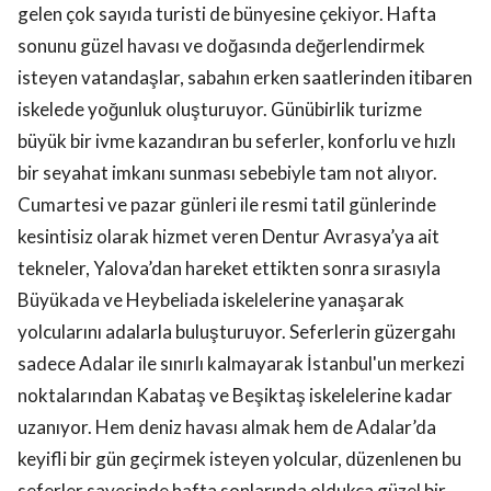
gelen çok sayıda turisti de bünyesine çekiyor. Hafta
sonunu güzel havası ve doğasında değerlendirmek
isteyen vatandaşlar, sabahın erken saatlerinden itibaren
iskelede yoğunluk oluşturuyor. Günübirlik turizme
büyük bir ivme kazandıran bu seferler, konforlu ve hızlı
bir seyahat imkanı sunması sebebiyle tam not alıyor.
Cumartesi ve pazar günleri ile resmi tatil günlerinde
kesintisiz olarak hizmet veren Dentur Avrasya’ya ait
tekneler, Yalova’dan hareket ettikten sonra sırasıyla
Büyükada ve Heybeliada iskelelerine yanaşarak
yolcularını adalarla buluşturuyor. Seferlerin güzergahı
sadece Adalar ile sınırlı kalmayarak İstanbul'un merkezi
noktalarından Kabataş ve Beşiktaş iskelelerine kadar
uzanıyor. Hem deniz havası almak hem de Adalar’da
keyifli bir gün geçirmek isteyen yolcular, düzenlenen bu
seferler sayesinde hafta sonlarında oldukça güzel bir