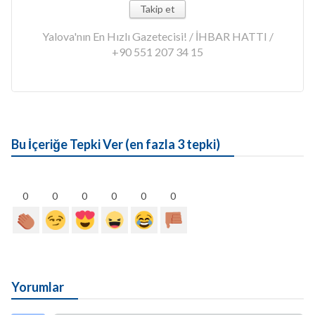
Takip et
Yalova'nın En Hızlı Gazetecisi! / İHBAR HATTI /
+90 551 207 34 15
Bu İçeriğe Tepki Ver (en fazla 3 tepki)
0
0
0
0
0
0
Yorumlar