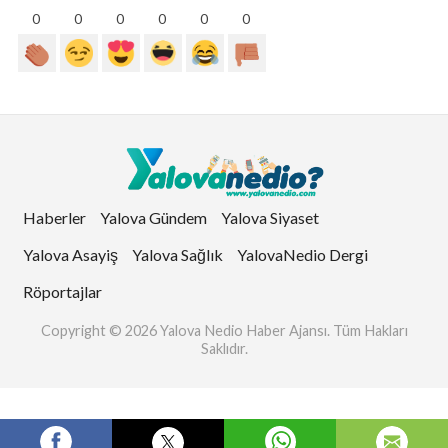
0
0
0
0
0
0
Haberler
Yalova Gündem
Yalova Siyaset
Yalova Asayiş
Yalova Sağlık
YalovaNedio Dergi
Röportajlar
Copyright © 2026 Yalova Nedio Haber Ajansı. Tüm Hakları
Saklıdır.