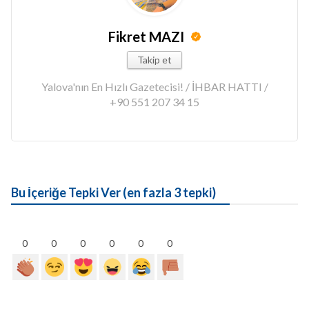
Fikret MAZI
Takip et
Yalova'nın En Hızlı Gazetecisi! / İHBAR HATTI /
+90 551 207 34 15
Bu İçeriğe Tepki Ver (en fazla 3 tepki)
0
0
0
0
0
0