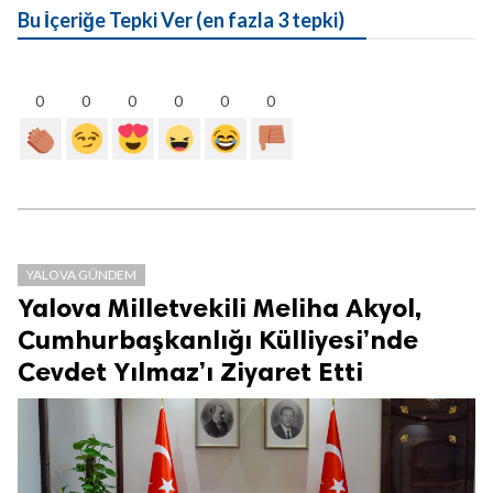
Bu İçeriğe Tepki Ver (en fazla 3 tepki)
0
0
0
0
0
0
YALOVA GÜNDEM
Yalova Milletvekili Meliha Akyol,
Cumhurbaşkanlığı Külliyesi’nde
Cevdet Yılmaz’ı Ziyaret Etti