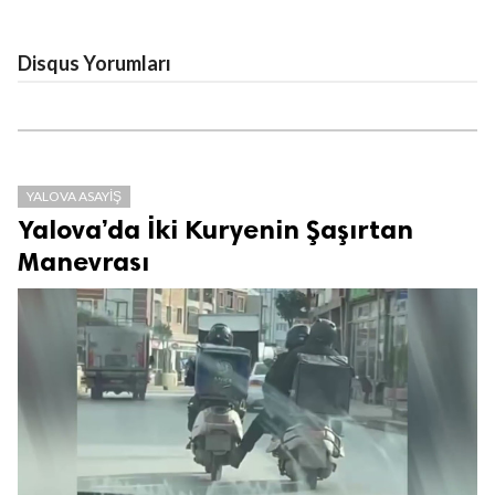
Disqus Yorumları
YALOVA ASAYIŞ
Yalova’da İki Kuryenin Şaşırtan
Manevrası