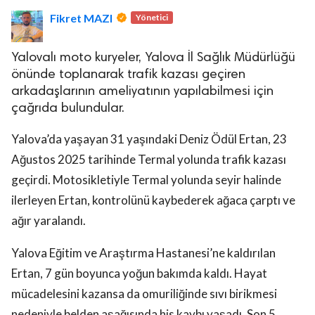
Fikret MAZI
Yönetici
Yalovalı moto kuryeler, Yalova İl Sağlık Müdürlüğü
önünde toplanarak trafik kazası geçiren
arkadaşlarının ameliyatının yapılabilmesi için
çağrıda bulundular.
lova Asayiş
r
Yalova’da yaşayan 31 yaşındaki Deniz Ödül Ertan, 23
akları Saklıdır.
Ağustos 2025 tarihinde Termal yolunda trafik kazası
geçirdi. Motosikletiyle Termal yolunda seyir halinde
ilerleyen Ertan, kontrolünü kaybederek ağaca çarptı ve
ağır yaralandı.
Yalova Eğitim ve Araştırma Hastanesi’ne kaldırılan
Ertan, 7 gün boyunca yoğun bakımda kaldı. Hayat
mücadelesini kazansa da omuriliğinde sıvı birikmesi
nedeniyle belden aşağısında his kaybı yaşadı. Son 5