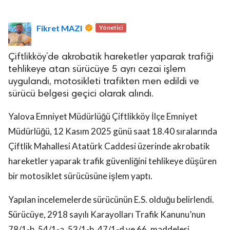
Fikret MAZI
Yönetici
Çiftlikköy’de akrobatik hareketler yaparak trafiği
tehlikeye atan sürücüye 5 ayrı cezai işlem
uygulandı, motosikleti trafikten men edildi ve
lova Asayiş
r
sürücü belgesi geçici olarak alındı.
akları Saklıdır.
Yalova Emniyet Müdürlüğü Çiftlikköy İlçe Emniyet
Müdürlüğü, 12 Kasım 2025 günü saat 18.40 sıralarında
Çiftlik Mahallesi Atatürk Caddesi üzerinde akrobatik
hareketler yaparak trafik güvenliğini tehlikeye düşüren
bir motosiklet sürücüsüne işlem yaptı.
Yapılan incelemelerde sürücünün E.S. olduğu belirlendi.
Sürücüye, 2918 sayılı Karayolları Trafik Kanunu’nun
78/1-b, 54/1-a, 53/1-b, 47/1-d ve 66. maddeleri