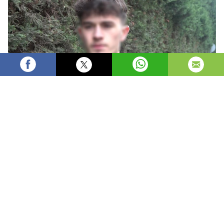
Fikret MAZI
Yönetici
Yalova'nın Çiftlikköy ilçesinde 18 yaşındaki genç,
kimliği belirsiz kişiler tarafından kaçırılarak gasp
edildi.
Alınana bilgiye göre, olay, akşam saat 21.00 sıralarında
meydana geldi. Evinden çıkan İ. A., yanına yaklaşan kağıt
toplayıcı arabası bulunan bir kişi tarafından durduruldu.