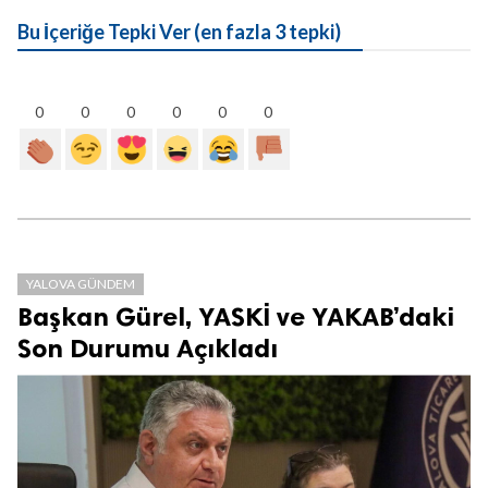
Bu İçeriğe Tepki Ver (en fazla 3 tepki)
0
0
0
0
0
0
YALOVA GÜNDEM
Başkan Gürel, YASKİ ve YAKAB’daki
Son Durumu Açıkladı