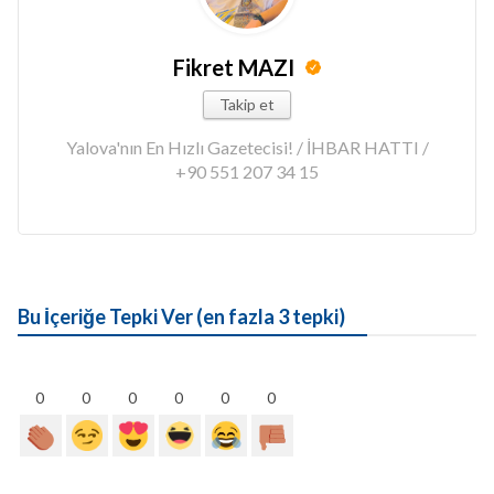
Fikret MAZI
Takip et
Yalova'nın En Hızlı Gazetecisi! / İHBAR HATTI /
+90 551 207 34 15
Bu İçeriğe Tepki Ver (en fazla 3 tepki)
0
0
0
0
0
0