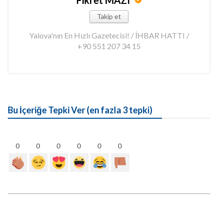
Fikret MAZI
Takip et
Yalova'nın En Hızlı Gazetecisi! / İHBAR HATTI /
+90 551 207 34 15
Bu İçeriğe Tepki Ver (en fazla 3 tepki)
0
0
0
0
0
0