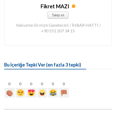
Fikret MAZI
Takip et
Yalova'nın En Hızlı Gazetecisi! / İHBAR HATTI /
+90 551 207 34 15
Bu İçeriğe Tepki Ver (en fazla 3 tepki)
0
0
0
0
0
0