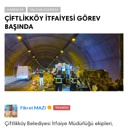
HABERLER
YALOVA GÜNDEM
ÇİFTLİKKÖY İTFAİYESİ GÖREV
BAŞINDA
Fikret MAZI
Yönetici
Çiftlikköy Belediyesi İtfaiye Müdürlüğü ekipleri,