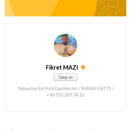
Fikret MAZI
Takip et
Yalova'nın En Hızlı Gazetecisi! / İHBAR HATTI /
+90 551 207 34 15