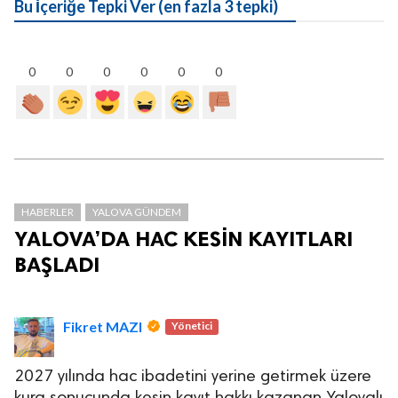
Bu İçeriğe Tepki Ver (en fazla 3 tepki)
0
0
0
0
0
0
HABERLER
YALOVA GÜNDEM
YALOVA’DA HAC KESİN KAYITLARI
BAŞLADI
Fikret MAZI
Yönetici
2027 yılında hac ibadetini yerine getirmek üzere