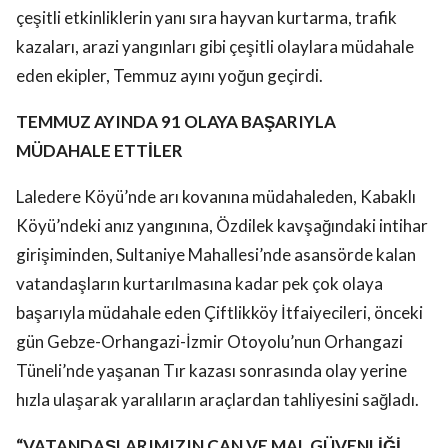
çeşitli etkinliklerin yanı sıra hayvan kurtarma, trafik
kazaları, arazi yangınları gibi çeşitli olaylara müdahale
eden ekipler, Temmuz ayını yoğun geçirdi.
TEMMUZ AYINDA 91 OLAYA BAŞARIYLA
MÜDAHALE ETTİLER
Laledere Köyü’nde arı kovanına müdahaleden, Kabaklı
Köyü’ndeki anız yangınına, Özdilek kavşağındaki intihar
girişiminden, Sultaniye Mahallesi’nde asansörde kalan
vatandaşların kurtarılmasına kadar pek çok olaya
başarıyla müdahale eden Çiftlikköy İtfaiyecileri, önceki
gün Gebze-Orhangazi-İzmir Otoyolu’nun Orhangazi
Tüneli’nde yaşanan Tır kazası sonrasında olay yerine
hızla ulaşarak yaralıların araçlardan tahliyesini sağladı.
“VATANDAŞLARIMIZIN CAN VE MAL GÜVENLİĞİ