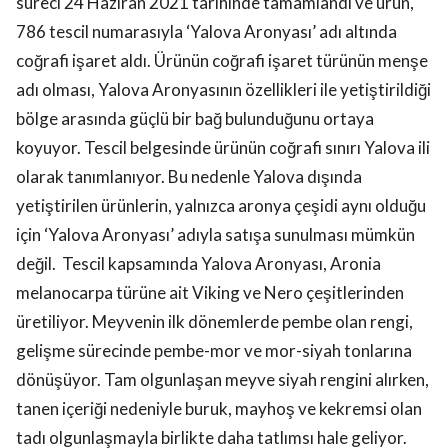
süreci 24 Haziran 2021 tarihinde tamamlandı ve ürün,
786 tescil numarasıyla ‘Yalova Aronyası’ adı altında
coğrafi işaret aldı. Ürünün coğrafi işaret türünün menşe
adı olması, Yalova Aronyasının özellikleri ile yetiştirildiği
bölge arasında güçlü bir bağ bulunduğunu ortaya
koyuyor. Tescil belgesinde ürünün coğrafi sınırı Yalova ili
olarak tanımlanıyor. Bu nedenle Yalova dışında
yetiştirilen ürünlerin, yalnızca aronya çeşidi aynı olduğu
için ‘Yalova Aronyası’ adıyla satışa sunulması mümkün
değil. Tescil kapsamında Yalova Aronyası, Aronia
melanocarpa türüne ait Viking ve Nero çeşitlerinden
üretiliyor. Meyvenin ilk dönemlerde pembe olan rengi,
gelişme sürecinde pembe-mor ve mor-siyah tonlarına
dönüşüyor. Tam olgunlaşan meyve siyah rengini alırken,
tanen içeriği nedeniyle buruk, mayhoş ve kekremsi olan
tadı olgunlaşmayla birlikte daha tatlımsı hale geliyor.