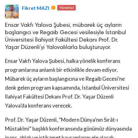
Fikret MAZI
Yönetici
Ensar Vakfı Yalova Şubesi, mübarek üç ayların
başlangıcı ve Regaib Gecesi vesilesiyle İstanbul
Üniversitesi İlahiyat Fakültesi Dekanı Prof. Dr.
Yaşar Düzenli’yi Yalovalılarla buluşturuyor.
lova Asayiş
r
Ensar Vakfı Yalova Şubesi, halka yönelik konferans
akları Saklıdır.
programlarına anlamlı bir etkinlikle devam ediyor.
Mübarek üç ayların başlangıcına ve Regaib Gecesi’ne
denk gelen program kapsamında, İstanbul Üniversitesi
İlahiyat Fakültesi Dekanı Prof. Dr. Yaşar Düzenli
Yalova’da konferans verecek.
Prof. Dr. Yaşar Düzenli, “Modern Dünya’nın Sırât-ı
Müstakîmi” başlıklı konferansında günümüz dünyasında
inanç, ahlak ve istikamet kavramlarını ele alacak.