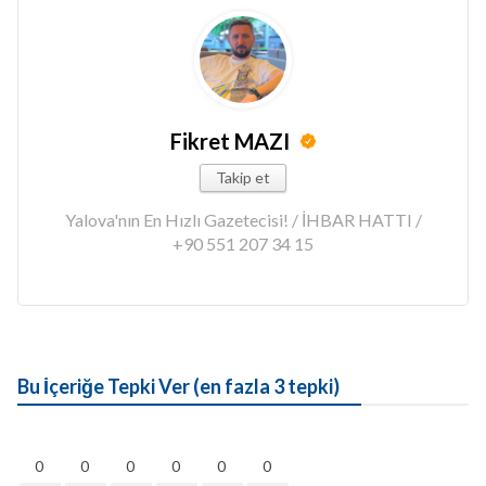
Fikret MAZI
Takip et
Yalova'nın En Hızlı Gazetecisi! / İHBAR HATTI /
+90 551 207 34 15
Bu İçeriğe Tepki Ver (en fazla 3 tepki)
0
0
0
0
0
0