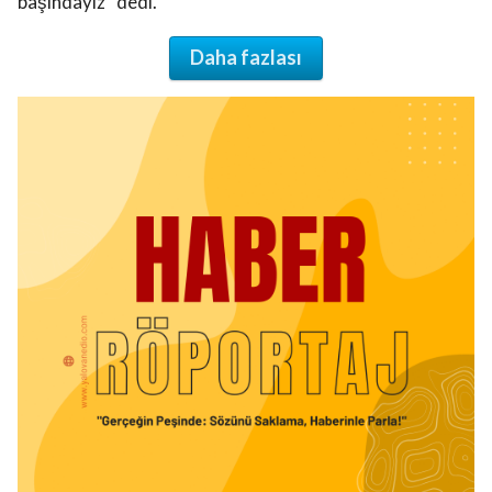
başındayız” dedi.
Daha fazlası