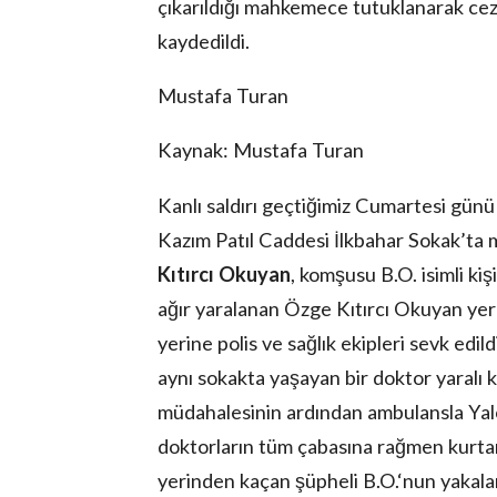
çıkarıldığı mahkemece tutuklanarak cez
kaydedildi.
Mustafa Turan
Kaynak: Mustafa Turan
Kanlı saldırı geçtiğimiz Cumartesi gün
Kazım Patıl Caddesi İlkbahar Sokak’ta m
Kıtırcı Okuyan
, komşusu B.O. isimli kiş
ağır yaralanan Özge Kıtırcı Okuyan yere
yerine polis ve sağlık ekipleri sevk edil
aynı sokakta yaşayan bir doktor yaralı k
müdahalesinin ardından ambulansla Yalo
doktorların tüm çabasına rağmen kurtarı
yerinden kaçan şüpheli B.O.‘nun yakala