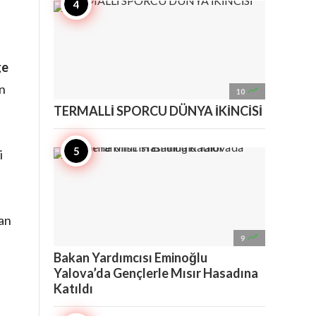
ge
en

10
TERMALLİ SPORCU DÜNYA İKİNCİSİ
i
dan

9
Bakan Yardımcısı Eminoğlu
Yalova’da Gençlerle Mısır Hasadına
Katıldı