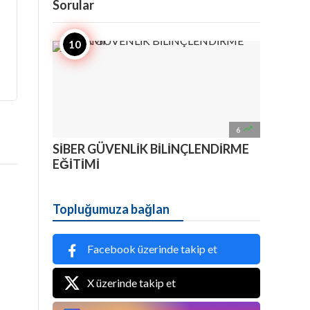
Sorular

6
SİBER GÜVENLİK BİLİNÇLENDİRME
EĞİTİMİ
Topluğumuza bağlan
Facebook üzerinde takip et
X üzerinde takip et