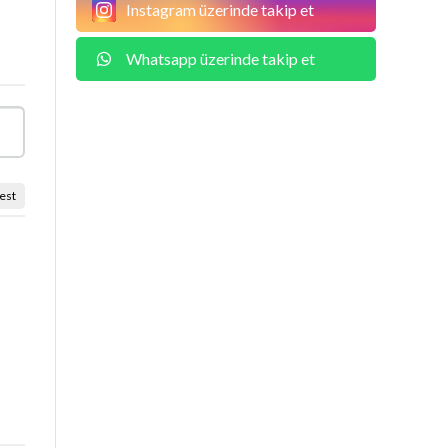
Instagram üzerinde takip et
Whatsapp üzerinde takip et
est