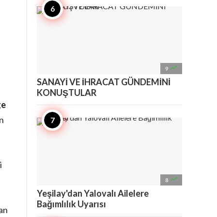

9
SANAYİ VE İHRACAT GÜNDEMİNİ
KONUŞTULAR
ge
en
i

8
Yeşilay'dan Yalovalı Ailelere
Bağımlılık Uyarısı
dan