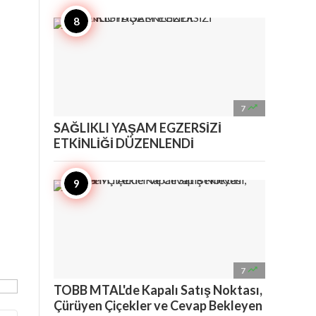

7
SAĞLIKLI YAŞAM EGZERSİZİ
ETKİNLİĞİ DÜZENLENDİ

7
TOBB MTAL'de Kapalı Satış Noktası,
Çürüyen Çiçekler ve Cevap Bekleyen