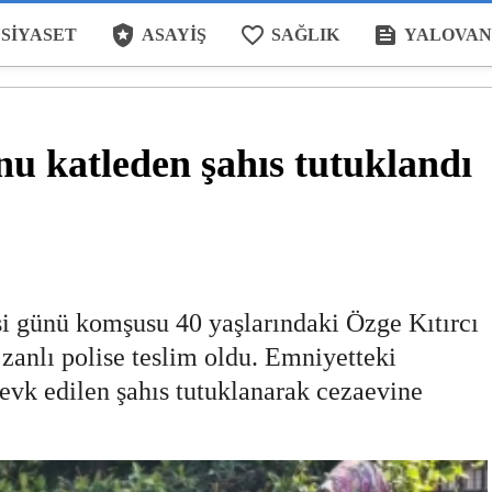
local_police
favorite_border
feed
SIYASET
ASAYIŞ
SAĞLIK
YALOVAN
u katleden şahıs tutuklandı
i günü komşusu 40 yaşlarındaki Özge Kıtırcı
zanlı polise teslim oldu. Emniyetteki
evk edilen şahıs tutuklanarak cezaevine