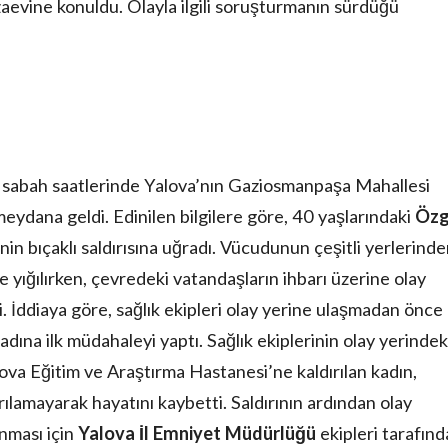
aevine konuldu. Olayla ilgili soruşturmanın sürdüğü
ü sabah saatlerinde Yalova’nın Gaziosmanpaşa Mahallesi
eydana geldi. Edinilen bilgilere göre, 40 yaşlarındaki
Öz
inin bıçaklı saldırısına uğradı. Vücudunun çeşitli yerlerind
 yığılırken, çevredeki vatandaşların ihbarı üzerine olay
di. İddiaya göre, sağlık ekipleri olay yerine ulaşmadan önce
adına ilk müdahaleyi yaptı. Sağlık ekiplerinin olay yerindek
va Eğitim ve Araştırma Hastanesi’ne kaldırılan kadın,
lamayarak hayatını kaybetti. Saldırının ardından olay
nması için
Yalova İl Emniyet Müdürlüğü
ekipleri tarafın