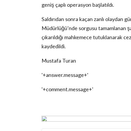
geniş çaplı operasyon başlatıldı.
Saldırıdan sonra kaçan zanlı olaydan gü
Müdürlüğü’nde sorgusu tamamlanan şahı
çıkarıldığı mahkemece tutuklanarak cez
kaydedildi.
Mustafa Turan
'+answer.message+'
'+comment.message+'