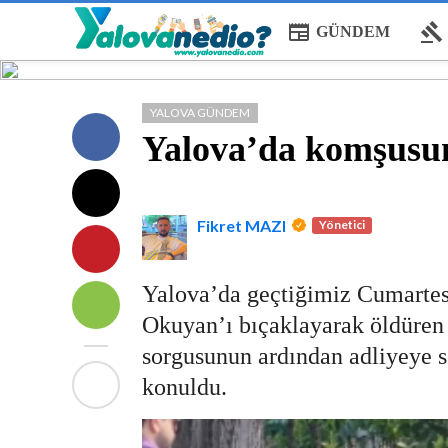
newspaper
gavel
GÜNDEM
YALOVA GÜNDEM
Yalova’da komşusun
Fikret MAZI
Yönetici
Yalova’da geçtiğimiz Cumartes
Okuyan’ı bıçaklayarak öldüren 
sorgusunun ardından adliyeye s
konuldu.