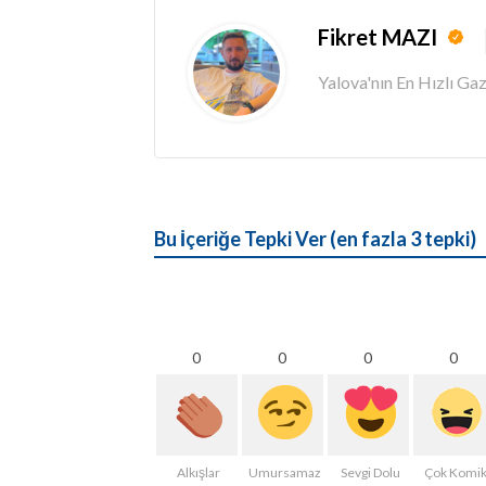
Fikret MAZI
Yalova'nın En Hızlı G
Bu İçeriğe Tepki Ver (en fazla 3 tepki)
0
0
0
0
Alkışlar
Umursamaz
Sevgi Dolu
Çok Komi