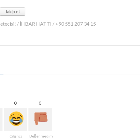
Takip et
azetecisi! / İHBAR HATTI / +90 551 207 34 15
0
0
k
Çılgınca
Beğenmedim