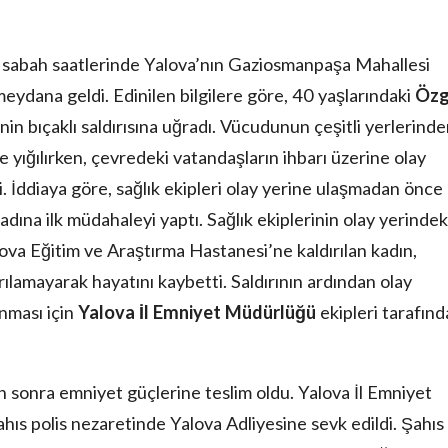
ü sabah saatlerinde Yalova’nın Gaziosmanpaşa Mahallesi
eydana geldi. Edinilen bilgilere göre, 40 yaşlarındaki
Öz
inin bıçaklı saldırısına uğradı. Vücudunun çeşitli yerlerind
 yığılırken, çevredeki vatandaşların ihbarı üzerine olay
di. İddiaya göre, sağlık ekipleri olay yerine ulaşmadan önce
adına ilk müdahaleyi yaptı. Sağlık ekiplerinin olay yerindek
va Eğitim ve Araştırma Hastanesi’ne kaldırılan kadın,
lamayarak hayatını kaybetti. Saldırının ardından olay
nması için
Yalova İl Emniyet Müdürlüğü
ekipleri tarafın
n sonra emniyet güçlerine teslim oldu. Yalova İl Emniyet
s polis nezaretinde Yalova Adliyesine sevk edildi. Şahıs