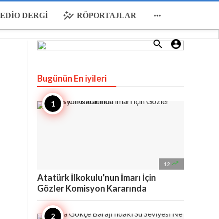
auto_graph

EDIO DERGI
RÖPORTAJLAR


Bugünün En iyileri

12
Atatürk İlkokulu'nun İmarı İçin
Gözler Komisyon Kararında