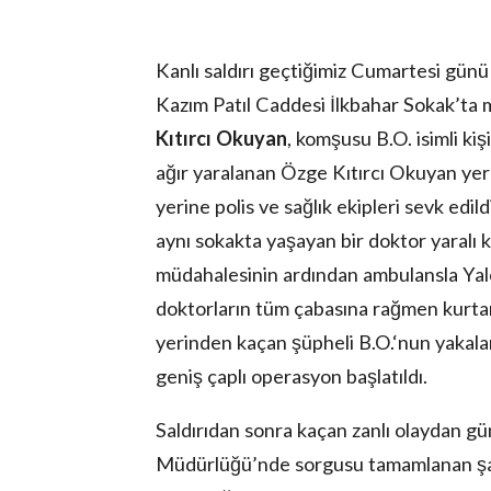
Kanlı saldırı geçtiğimiz Cumartesi gün
Kazım Patıl Caddesi İlkbahar Sokak’ta m
Kıtırcı Okuyan
, komşusu B.O. isimli kiş
ağır yaralanan Özge Kıtırcı Okuyan yere
yerine polis ve sağlık ekipleri sevk edil
aynı sokakta yaşayan bir doktor yaralı k
müdahalesinin ardından ambulansla Yalo
doktorların tüm çabasına rağmen kurtarı
yerinden kaçan şüpheli B.O.‘nun yakala
geniş çaplı operasyon başlatıldı.
Saldırıdan sonra kaçan zanlı olaydan gü
Müdürlüğü’nde sorgusu tamamlanan şahı