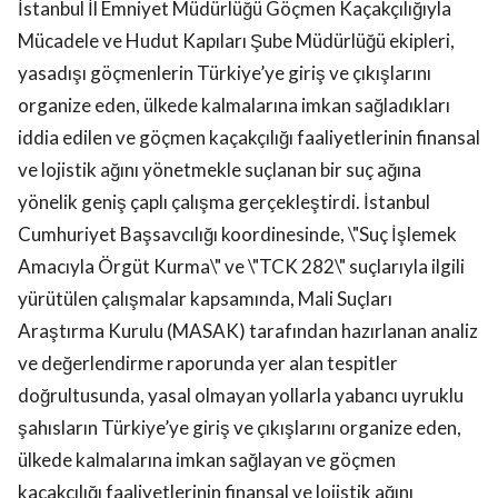
İstanbul İl Emniyet Müdürlüğü Göçmen Kaçakçılığıyla
Mücadele ve Hudut Kapıları Şube Müdürlüğü ekipleri,
yasadışı göçmenlerin Türkiye’ye giriş ve çıkışlarını
organize eden, ülkede kalmalarına imkan sağladıkları
iddia edilen ve göçmen kaçakçılığı faaliyetlerinin finansal
ve lojistik ağını yönetmekle suçlanan bir suç ağına
yönelik geniş çaplı çalışma gerçekleştirdi. İstanbul
Cumhuriyet Başsavcılığı koordinesinde, \"Suç İşlemek
Amacıyla Örgüt Kurma\" ve \"TCK 282\" suçlarıyla ilgili
yürütülen çalışmalar kapsamında, Mali Suçları
Araştırma Kurulu (MASAK) tarafından hazırlanan analiz
ve değerlendirme raporunda yer alan tespitler
doğrultusunda, yasal olmayan yollarla yabancı uyruklu
şahısların Türkiye’ye giriş ve çıkışlarını organize eden,
ülkede kalmalarına imkan sağlayan ve göçmen
kaçakçılığı faaliyetlerinin finansal ve lojistik ağını