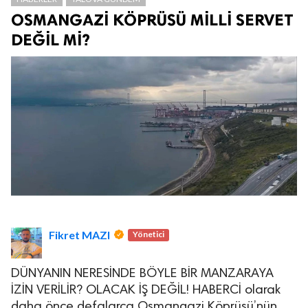
OSMANGAZİ KÖPRÜSÜ MİLLİ SERVET
DEĞİL Mİ?
Fikret MAZI
Yönetici
DÜNYANIN NERESİNDE BÖYLE BİR MANZARAYA
İZİN VERİLİR? OLACAK İŞ DEĞİL! HABERCİ olarak
daha önce defalarca Osmangazi Köprüsü’nün