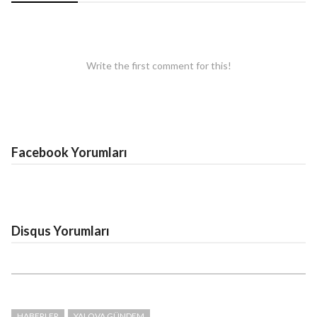
Write the first comment for this!
Facebook Yorumları
Disqus Yorumları
HABERLER
YALOVA GÜNDEM