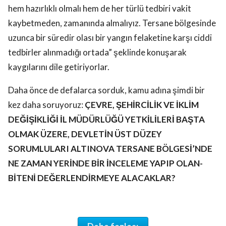
hem hazırlıklı olmalı hem de her türlü tedbiri vakit
kaybetmeden, zamanında almalıyız. Tersane bölgesinde
uzunca bir süredir olası bir yangın felaketine karşı ciddi
tedbirler alınmadığı ortada” şeklinde konuşarak
kaygılarını dile getiriyorlar.
Daha önce de defalarca sorduk, kamu adına şimdi bir
kez daha soruyoruz:
ÇEVRE, ŞEHİRCİLİK VE İKLİM
DEĞİŞİKLİĞİ İL MÜDÜRLÜĞÜ YETKİLİLERİ BAŞTA
OLMAK ÜZERE, DEVLETİN ÜST DÜZEY
SORUMLULARI ALTINOVA TERSANE BÖLGESİ’NDE
NE ZAMAN YERİNDE BİR İNCELEME YAPIP OLAN-
BİTENİ DEĞERLENDİRMEYE ALACAKLAR?