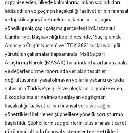
organize eden, ülkede kalmalarına imkan sağladıkları
iddia edilen ve göçmen kaçakçılığı faaliyetlerinin finansal
ve lojistik ağını yönetmekle suçlanan bir suç ağına
yönelik geniş çaplı çalışma gerçekleştirdi. İstanbul
Cumhuriyet Başsavcılığı koordinesinde, "Suç İşlemek
Amacıyla Örgüt Kurma" ve "TCK 282" suçlarıyla ilgili
yürütülen çalışmalar kapsamında, Mali Suçları
Araştırma Kurulu (MASAK) tarafından hazırlanan analiz
ve değerlendirme raporunda yer alan tespitler
doğrultusunda, yasal olmayan yollarla yabancı uyruklu
şahısların Türkiye’ye giriş ve çıkışlarını organize eden,
ülkede kalmalarına imkan sağlayan ve göçmen
kaçakçılığı faaliyetlerinin finansal ve lojistik ağını
yönettikleri belirlenen şüphelilere yönelik soruşturma
başlatıldı. Şüphelilerin suç gelirlerini uluslararası ticaret
görünümü altında finansal sisteme entegre ettikleri