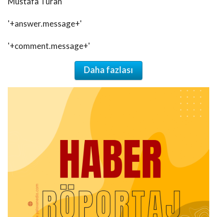
Mustafa Turan
'+answer.message+'
'+comment.message+'
Daha fazlası