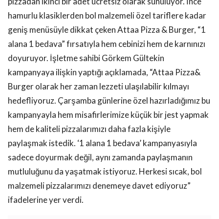
pizzadan ikinci bir adet ücretsiz olarak sunuluyor. İnce
hamurlu klasiklerden bol malzemeli özel tariflere kadar
geniş menüsüyle dikkat çeken Attaa Pizza & Burger, “1
alana 1 bedava” fırsatıyla hem cebinizi hem de karnınızı
doyuruyor. İşletme sahibi Görkem Gültekin
kampanyaya ilişkin yaptığı açıklamada, “Attaa Pizza&
Burger olarak her zaman lezzeti ulaşılabilir kılmayı
hedefliyoruz. Çarşamba günlerine özel hazırladığımız bu
kampanyayla hem misafirlerimize küçük bir jest yapmak
hem de kaliteli pizzalarımızı daha fazla kişiyle
paylaşmak istedik. ‘1 alana 1 bedava’ kampanyasıyla
sadece doyurmak değil, aynı zamanda paylaşmanın
mutluluğunu da yaşatmak istiyoruz. Herkesi sıcak, bol
malzemeli pizzalarımızı denemeye davet ediyoruz”
ifadelerine yer verdi.