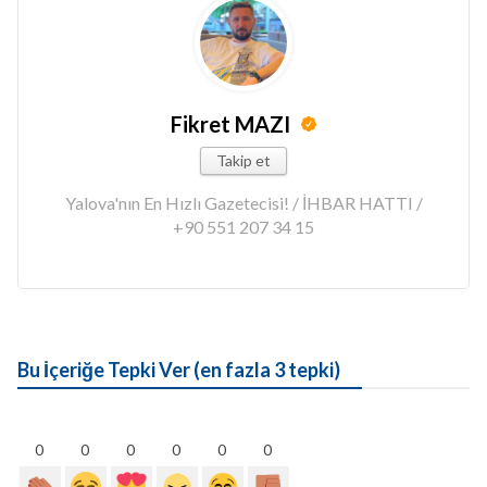
Fikret MAZI
Takip et
Yalova'nın En Hızlı Gazetecisi! / İHBAR HATTI /
+90 551 207 34 15
Bu İçeriğe Tepki Ver (en fazla 3 tepki)
0
0
0
0
0
0