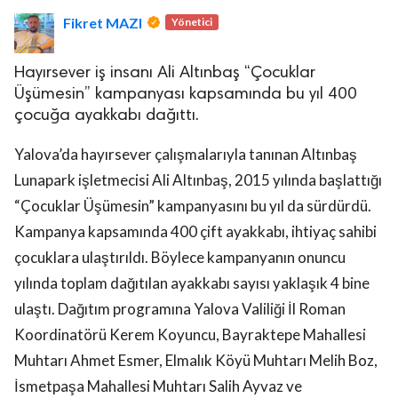
Fikret MAZI
Yönetici
Hayırsever iş insanı Ali Altınbaş “Çocuklar
Üşümesin” kampanyası kapsamında bu yıl 400
çocuğa ayakkabı dağıttı.
lova Asayiş
Yalova’da hayırsever çalışmalarıyla tanınan Altınbaş
r
Lunapark işletmecisi Ali Altınbaş, 2015 yılında başlattığı
akları Saklıdır.
“Çocuklar Üşümesin” kampanyasını bu yıl da sürdürdü.
Kampanya kapsamında 400 çift ayakkabı, ihtiyaç sahibi
çocuklara ulaştırıldı. Böylece kampanyanın onuncu
yılında toplam dağıtılan ayakkabı sayısı yaklaşık 4 bine
ulaştı. Dağıtım programına Yalova Valiliği İl Roman
Koordinatörü Kerem Koyuncu, Bayraktepe Mahallesi
Muhtarı Ahmet Esmer, Elmalık Köyü Muhtarı Melih Boz,
İsmetpaşa Mahallesi Muhtarı Salih Ayvaz ve