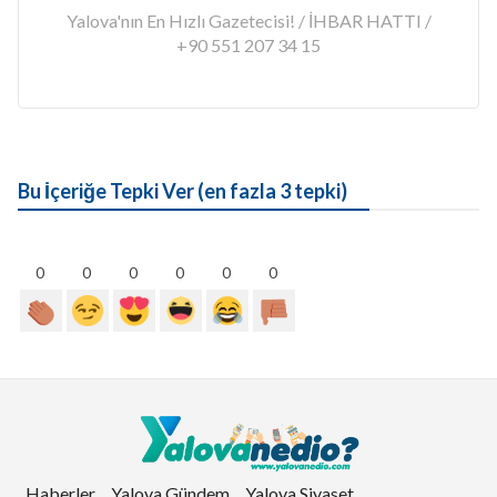
Yalova'nın En Hızlı Gazetecisi! / İHBAR HATTI /
+90 551 207 34 15
Bu İçeriğe Tepki Ver (en fazla 3 tepki)
0
0
0
0
0
0
Haberler
Yalova Gündem
Yalova Siyaset