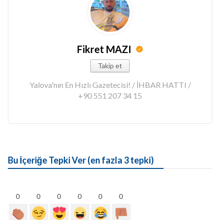
Fikret MAZI
Takip et
Yalova'nın En Hızlı Gazetecisi! / İHBAR HATTI /
+90 551 207 34 15
Bu İçeriğe Tepki Ver (en fazla 3 tepki)
0
0
0
0
0
0