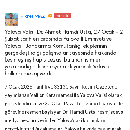
Fikret MAZI
Yönetici
Yalova Valisi. Dr. Ahmet Hamdi Usta, 27 Ocak – 2
Şubat tarihleri arasında Yalova İl Emniyeti ve
Yalova İl Jandarma Komutanlığı ekiplerinin
lova Asayiş
r
gerçekleştirdiği çalışmalar sayesinde hakkında
kesinleşmiş hapis cezası bulunan isimlerin
akları Saklıdır.
yakalandığını kamuoyuna duyurarak Yalova
halkına mesaj verdi.
7 Ocak 2026 Tarihli ve 33130 Sayılı Resmi Gazetede
yayımlanan Valiler Kararnamesi ile Yalova Valisi olarak
görevlendirilen ve 20 Ocak Pazartesi günü itibariyle de
görevine resmen başlayan Dr. Hamdi Usta, resmi sosyal
medya hesabı üzerinden Yalova’daki kurumların
gerçekleştirdiği çalışmaları Yalova halkıyla paylaşarak