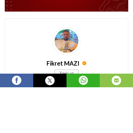
Fikret MAZI
Takip et
Yalova'nın En Hızlı Gazetecisi! / İHBAR HATTI /
+90 551 207 34 15
Bu İçeriğe Tepki Ver (en fazla 3 tepki)