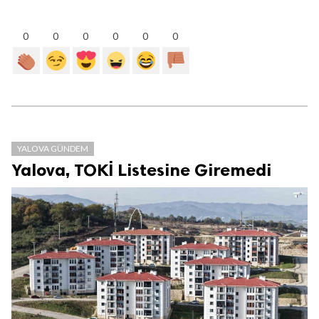
0
0
0
0
0
0
YALOVA GÜNDEM
Yalova, TOKİ Listesine Giremedi