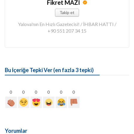
Fikret MAZI
Takip et
Yalova'nın En Hızlı Gazetecisi! / İHBAR HATTI /
+90 551 207 34 15
Bu İçeriğe Tepki Ver (en fazla 3 tepki)
0
0
0
0
0
0
Yorumlar