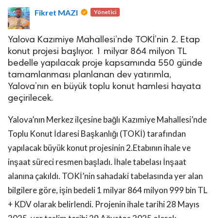
Fikret MAZI
Yönetici
Yalova Kazımiye Mahallesi’nde TOKİ’nin 2. Etap
konut projesi başlıyor. 1 milyar 864 milyon TL
bedelle yapılacak proje kapsamında 550 günde
tamamlanması planlanan dev yatırımla,
lova Asayiş
Yalova’nın en büyük toplu konut hamlesi hayata
r
geçirilecek.
akları Saklıdır.
Yalova’nın Merkez ilçesine bağlı Kazımiye Mahallesi’nde
Toplu Konut İdaresi Başkanlığı (TOKİ) tarafından
yapılacak büyük konut projesinin 2.Etabının ihale ve
inşaat süreci resmen başladı. İhale tabelası İnşaat
alanına çakıldı. TOKİ’nin sahadaki tabelasında yer alan
bilgilere göre, işin bedeli 1 milyar 864 milyon 999 bin TL
+ KDV olarak belirlendi. Projenin ihale tarihi 28 Mayıs