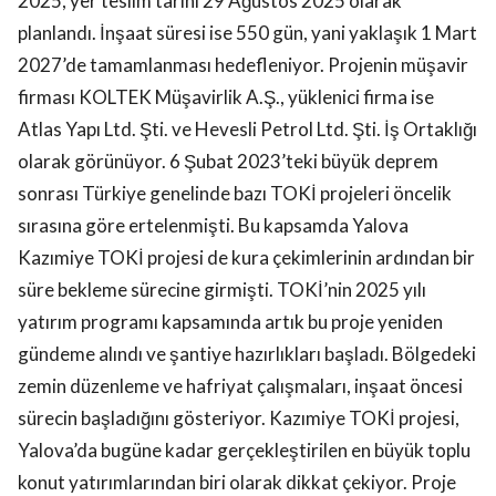
2025, yer teslim tarihi 29 Ağustos 2025 olarak
planlandı. İnşaat süresi ise 550 gün, yani yaklaşık 1 Mart
2027’de tamamlanması hedefleniyor. Projenin müşavir
firması KOLTEK Müşavirlik A.Ş., yüklenici firma ise
Atlas Yapı Ltd. Şti. ve Hevesli Petrol Ltd. Şti. İş Ortaklığı
olarak görünüyor. 6 Şubat 2023’teki büyük deprem
sonrası Türkiye genelinde bazı TOKİ projeleri öncelik
sırasına göre ertelenmişti. Bu kapsamda Yalova
Kazımiye TOKİ projesi de kura çekimlerinin ardından bir
süre bekleme sürecine girmişti. TOKİ’nin 2025 yılı
yatırım programı kapsamında artık bu proje yeniden
gündeme alındı ve şantiye hazırlıkları başladı. Bölgedeki
zemin düzenleme ve hafriyat çalışmaları, inşaat öncesi
sürecin başladığını gösteriyor. Kazımiye TOKİ projesi,
Yalova’da bugüne kadar gerçekleştirilen en büyük toplu
konut yatırımlarından biri olarak dikkat çekiyor. Proje