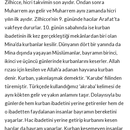
Zilhicce, hicri takvimin son ayıdır. Ondan sonra
Muharrem ayı gelir ve Muharrem aynı zamanda hicri
yılın ilk ayıdır. Zilhicce’nin 9. gününde hacılar Arafat’ta
vakfeye dururlar. 10. günün sabahında ise kurban
ibadetinin ilk kez gerçekleştiği mekânlardan biri olan
Mina’da kurbanlar kesilir. Dünyanın dört bir yanında da
Mina dışında yaşayan Müslümanlar, bayramın birinci,
ikinci ve üçüncü günlerinde kurbanlarını keserler. Allah
rızası için kesilen ve Allah’a adanan hayvana kurban
denir. Kurban, yakınlaşmak demektir. ‘Karube’ fiilinden
türemiştir. Türkçede kullandığımız ‘akraba’ kelimesi de
aynı kökten gelir ve yakın anlamını taşır. Dolayısıyla bu
günlerde hem kurban ibadetini yerine getirenler hem de
o ibadetten faydalanan insanlar bayramın bereketini
yaşarlar. Hac ibadetini yerine getirip kurbanını kesen
hacılar da bayram yaparlar. Kurban kesemeyen insanlar