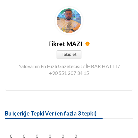
Fikret MAZI
Takip et
Yalova'nın En Hızlı Gazetecisi! / İHBAR HATTI /
+90 551 207 34 15
Bu İçeriğe Tepki Ver (en fazla 3 tepki)
0
0
0
0
0
0