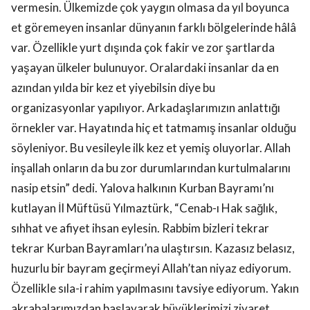
vermesin. Ülkemizde çok yaygın olmasa da yıl boyunca
et göremeyen insanlar dünyanın farklı bölgelerinde hâlâ
var. Özellikle yurt dışında çok fakir ve zor şartlarda
yaşayan ülkeler bulunuyor. Oralardaki insanlar da en
azından yılda bir kez et yiyebilsin diye bu
organizasyonlar yapılıyor. Arkadaşlarımızın anlattığı
örnekler var. Hayatında hiç et tatmamış insanlar olduğu
söyleniyor. Bu vesileyle ilk kez et yemiş oluyorlar. Allah
inşallah onların da bu zor durumlarından kurtulmalarını
nasip etsin” dedi. Yalova halkının Kurban Bayramı’nı
kutlayan İl Müftüsü Yılmaztürk, “Cenab-ı Hak sağlık,
sıhhat ve afiyet ihsan eylesin. Rabbim bizleri tekrar
tekrar Kurban Bayramları’na ulaştırsın. Kazasız belasız,
huzurlu bir bayram geçirmeyi Allah’tan niyaz ediyorum.
Özellikle sıla-i rahim yapılmasını tavsiye ediyorum. Yakın
akrabalarımızdan başlayarak büyüklerimizi ziyaret