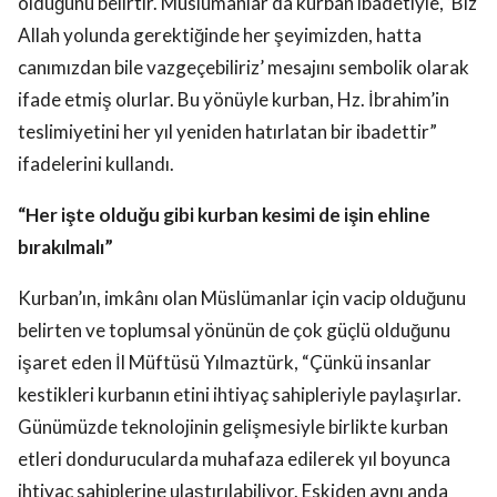
olduğunu belirtir. Müslümanlar da kurban ibadetiyle, ‘Biz
Allah yolunda gerektiğinde her şeyimizden, hatta
canımızdan bile vazgeçebiliriz’ mesajını sembolik olarak
ifade etmiş olurlar. Bu yönüyle kurban, Hz. İbrahim’in
teslimiyetini her yıl yeniden hatırlatan bir ibadettir”
ifadelerini kullandı.
“Her işte olduğu gibi kurban kesimi de işin ehline
bırakılmalı”
Kurban’ın, imkânı olan Müslümanlar için vacip olduğunu
belirten ve toplumsal yönünün de çok güçlü olduğunu
işaret eden İl Müftüsü Yılmaztürk, “Çünkü insanlar
kestikleri kurbanın etini ihtiyaç sahipleriyle paylaşırlar.
Günümüzde teknolojinin gelişmesiyle birlikte kurban
etleri dondurucularda muhafaza edilerek yıl boyunca
ihtiyaç sahiplerine ulaştırılabiliyor. Eskiden aynı anda