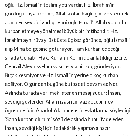
oğlu Hz. İsmail’in teslimiyeti vardır. Hz. İbrahim’in
gördüğü rüya üzerine, Allah’a olan bağlılığını göstermek
adına en sevdiği varlığı, yani oğlu İsmail’i Allah yolunda
kurban etmeye yönelmesi büyük bir imtihandır. Hz.
İbrahim aynı rüyayı üst üste üç kez görünce, oğlu İsmail’i
alıp Mina bölgesine götürüyor. Tam kurban edeceği
sırada Cenab-ı Hak, Kur’an-ı Kerim’de anlatıldığı üzere,
Cebrail Aleyhisselam vasıtasıyla bir koç gönderiyor.
Bıçak kesmiyor ve Hz. İsmail’in yerine o koç kurban
ediliyor. O günden bugüne bu ibadet devam ediyor.
Aslında burada verilmek istenen mesaj şudur: İnsan,
sevdiği şeylerden Allah rızası için vazgeçebilmeyi
öğrenmelidir. Anadolu’da annelerin evlatlarına söylediği
‘Sana kurban olurum’ sözü de aslında bunu ifade eder.
İnsan, sevdiği kişi için fedakârlık yapmaya hazır