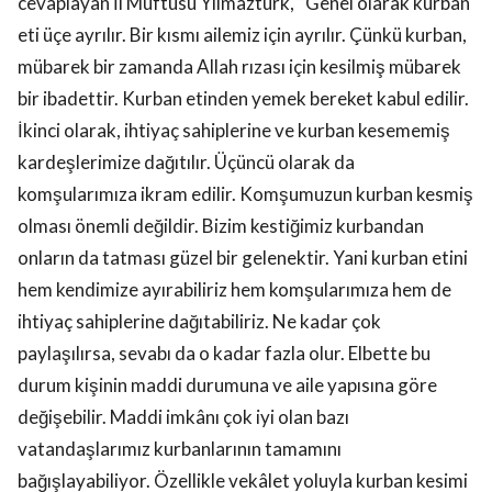
cevaplayan İl Müftüsü Yılmaztürk, “Genel olarak kurban
eti üçe ayrılır. Bir kısmı ailemiz için ayrılır. Çünkü kurban,
mübarek bir zamanda Allah rızası için kesilmiş mübarek
bir ibadettir. Kurban etinden yemek bereket kabul edilir.
İkinci olarak, ihtiyaç sahiplerine ve kurban kesememiş
kardeşlerimize dağıtılır. Üçüncü olarak da
komşularımıza ikram edilir. Komşumuzun kurban kesmiş
olması önemli değildir. Bizim kestiğimiz kurbandan
onların da tatması güzel bir gelenektir. Yani kurban etini
hem kendimize ayırabiliriz hem komşularımıza hem de
ihtiyaç sahiplerine dağıtabiliriz. Ne kadar çok
paylaşılırsa, sevabı da o kadar fazla olur. Elbette bu
durum kişinin maddi durumuna ve aile yapısına göre
değişebilir. Maddi imkânı çok iyi olan bazı
vatandaşlarımız kurbanlarının tamamını
bağışlayabiliyor. Özellikle vekâlet yoluyla kurban kesimi