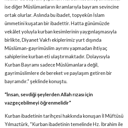
ise diğer Müslümanların ikramlarıyla bayram sevincine
ortak olurlar. Aslında bu ibadet, topyekûn İslam
ümmetini kuşatan bir ibadettir. Hatta günümüzde
vekâlet yoluyla kurban kesimlerinin yaygınlaşmasıyla
birlikte, Diyanet Vakfı ekiplerimiz yurt dışında
Müslüman-gayrimüslim ayrımı yapmadan ihtiyaç
sahiplerine kurban eti ulaştırmaktadır. Dolayısıyla
Kurban Bayramı sadece Müslümanlara değil,
gayrimüslimlere de bereket ve paylaşım getiren bir
bayramdır.” şeklinde konuştu.
“İnsan, sevdiği şeylerden Allah rızası için
vazgeçebilmeyi öğrenmelidir”
Kurban ibadetinin tarihçesi hakkında konuşan İl Müftüsü
Yılmaztürk, “Kurban ibadetinin temelinde Hz. İbrahim ile