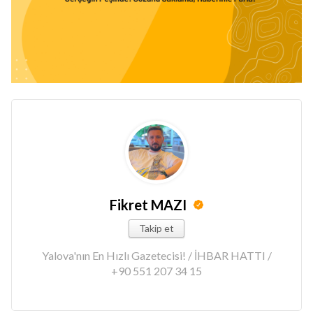
Fikret MAZI
Takip et
Yalova'nın En Hızlı Gazetecisi! / İHBAR HATTI /
+90 551 207 34 15