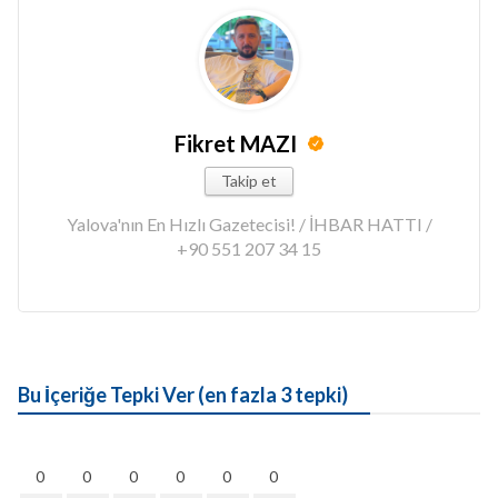
Fikret MAZI
Takip et
Yalova'nın En Hızlı Gazetecisi! / İHBAR HATTI /
+90 551 207 34 15
Bu İçeriğe Tepki Ver (en fazla 3 tepki)
0
0
0
0
0
0