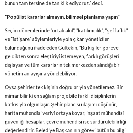
bunun tam tersine de tanıklık ediyoruz." dedi.
"Popülist kararlar almayın, bilimsel planlama yapın"
Seçim dönemlerinde "ortak akıl", "katılımcılık", "şeffaflık"
ve "istişare" söylemleriyle yola çıkan yöneticiler
bulunduğunu ifade eden Gültekin, "Bu kişiler göreve
geldikten sonra eleştiriyi istemeyen, farklı görüşleri
dışlayan ve tüm kararların tek merkezden alındığı bir
yönetim anlayışına yönelebiliyor.
Oysa şehirler tek kişinin doğrularıyla yönetilemez. Bir
mimar bilir ki en sağlam proje bile farklı disiplinlerin
katkısıyla olgunlaşır. Şehir plancısı ulaşımı düşünür,
harita mühendisi veriyi ortaya koyar, inşaat mühendisi
güvenliği hesaplar, çevre mühendisi ise sürdürülebilirliği
değerlendirir. Belediye Başkanının görevi bütün bu bilgi