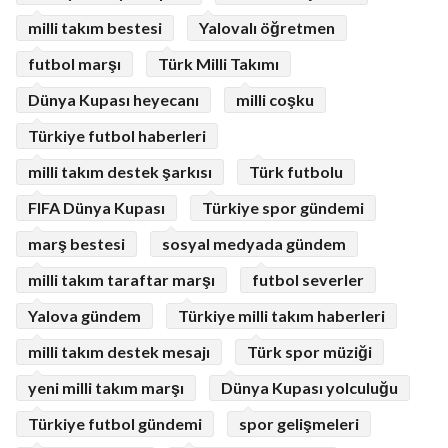
milli takım bestesi
Yalovalı öğretmen
futbol marşı
Türk Milli Takımı
Dünya Kupası heyecanı
milli coşku
Türkiye futbol haberleri
milli takım destek şarkısı
Türk futbolu
FIFA Dünya Kupası
Türkiye spor gündemi
marş bestesi
sosyal medyada gündem
milli takım taraftar marşı
futbol severler
Yalova gündem
Türkiye milli takım haberleri
milli takım destek mesajı
Türk spor müziği
yeni milli takım marşı
Dünya Kupası yolculuğu
Türkiye futbol gündemi
spor gelişmeleri