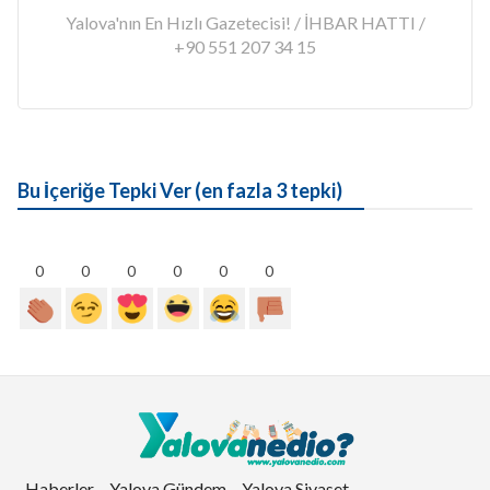
Yalova'nın En Hızlı Gazetecisi! / İHBAR HATTI /
+90 551 207 34 15
Bu İçeriğe Tepki Ver (en fazla 3 tepki)
0
0
0
0
0
0
Haberler
Yalova Gündem
Yalova Siyaset