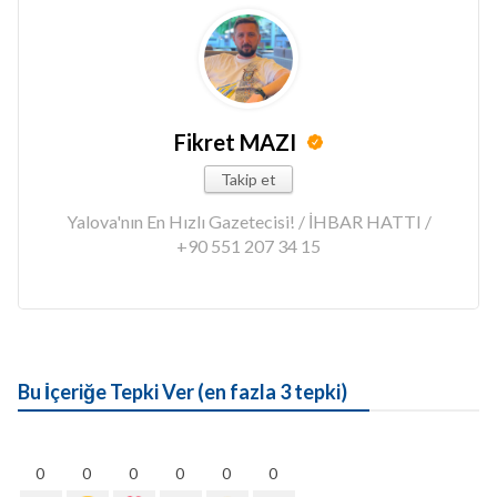
Fikret MAZI
Takip et
Yalova'nın En Hızlı Gazetecisi! / İHBAR HATTI /
+90 551 207 34 15
Bu İçeriğe Tepki Ver (en fazla 3 tepki)
0
0
0
0
0
0