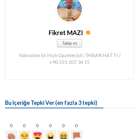
Fikret MAZI
Takip et
Yalova'nın En Hızlı Gazetecisi! / İHBAR HATTI /
+90 551 207 34 15
Bu İçeriğe Tepki Ver (en fazla 3 tepki)
0
0
0
0
0
0