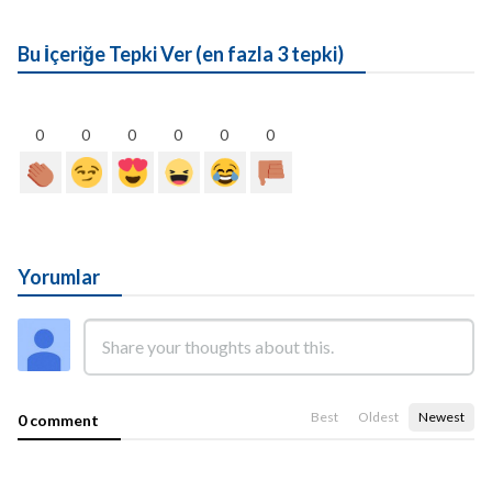
Bu İçeriğe Tepki Ver (en fazla 3 tepki)
0
0
0
0
0
0
Yorumlar
Best
Oldest
Newest
0 comment