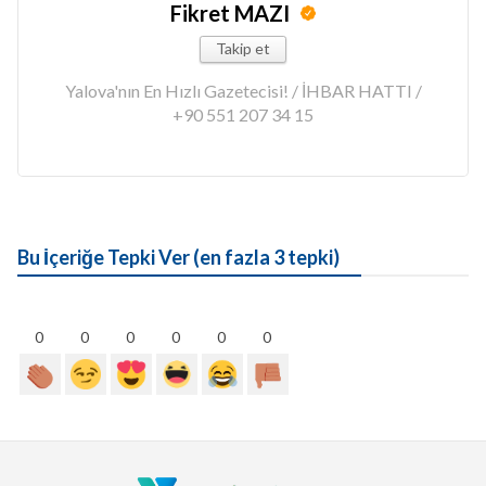
Fikret MAZI
Takip et
Yalova'nın En Hızlı Gazetecisi! / İHBAR HATTI /
+90 551 207 34 15
Bu İçeriğe Tepki Ver (en fazla 3 tepki)
0
0
0
0
0
0