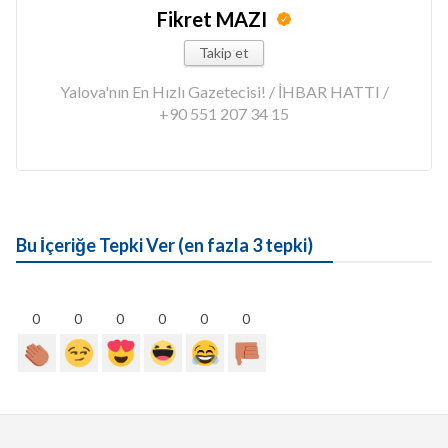
Fikret MAZI
Takip et
Yalova'nın En Hızlı Gazetecisi! / İHBAR HATTI /
+90 551 207 34 15
Bu İçeriğe Tepki Ver (en fazla 3 tepki)
0
0
0
0
0
0