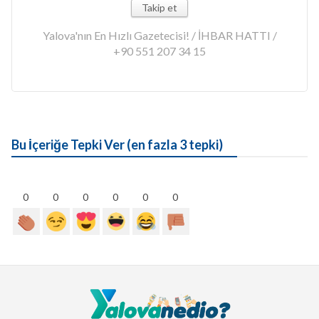
Takip et
Yalova'nın En Hızlı Gazetecisi! / İHBAR HATTI /
+90 551 207 34 15
Bu İçeriğe Tepki Ver (en fazla 3 tepki)
0
0
0
0
0
0