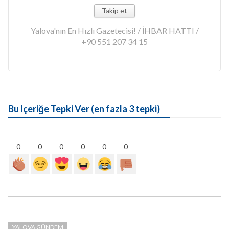
Takip et
Yalova'nın En Hızlı Gazetecisi! / İHBAR HATTI /
+90 551 207 34 15
Bu İçeriğe Tepki Ver (en fazla 3 tepki)
0
0
0
0
0
0
YALOVA GÜNDEM