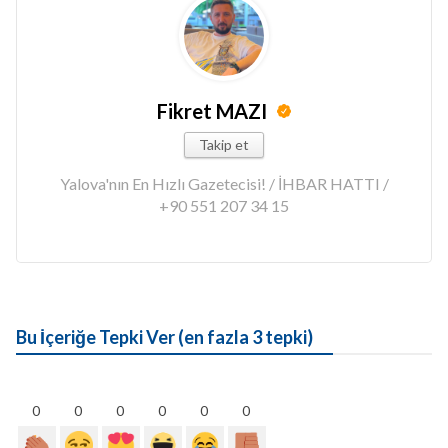
Fikret MAZI
Takip et
Yalova'nın En Hızlı Gazetecisi! / İHBAR HATTI /
+90 551 207 34 15
Bu İçeriğe Tepki Ver (en fazla 3 tepki)
0
0
0
0
0
0