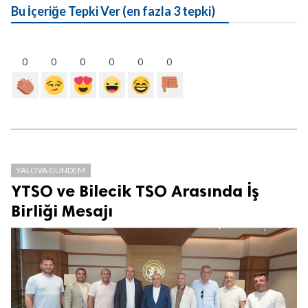
Bu İçeriğe Tepki Ver (en fazla 3 tepki)
0
0
0
0
0
0
YALOVA GÜNDEM
YTSO ve Bilecik TSO Arasında İş
Birliği Mesajı