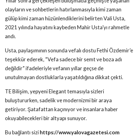
Yıllar sonra gerçekleşen buluşmada geçmişte yaşanan
olayların ve sohbetlerin hatırlanmasıyla kimi zaman
gülüp kimi zaman hüzünlendiklerini belirten Vali Usta,
2021 yılında hayatını kaybeden Mahir Usta’yı rahmetle
andı.
Usta, paylaşımının sonunda vefalı dostu Fethi Özdemir’e
teşekkür ederek, “Vefa sadece bir semt ve boza adı
değildir” ifadeleriyle vefanın yıllar geçse de
unutulmayan dostluklarla yaşatıldığına dikkat çekti.
TE Bilişim, yepyeni Elegant temasıyla sizleri
buluştururken, sadelik ve modernizmi bir araya
getiriyor. Şatafattan kaçınıyor ve insanlara haber
okuyabilecekleri bir altyapı sunuyor.
Bu bağlantı sizi
https://www.yalovagazetesi.com