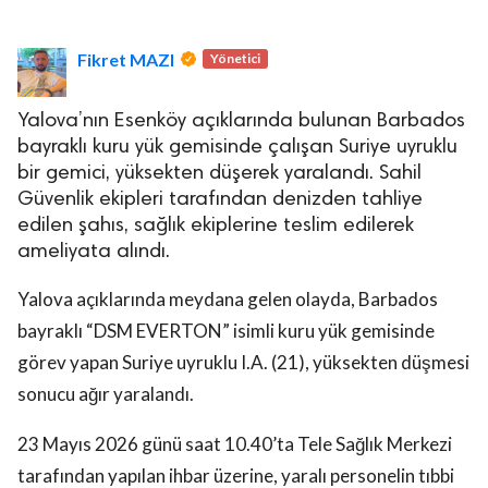
Fikret MAZI
Yönetici
Yalova’nın Esenköy açıklarında bulunan Barbados
bayraklı kuru yük gemisinde çalışan Suriye uyruklu
bir gemici, yüksekten düşerek yaralandı. Sahil
lova Asayiş
r
Güvenlik ekipleri tarafından denizden tahliye
edilen şahıs, sağlık ekiplerine teslim edilerek
akları Saklıdır.
ameliyata alındı.
Yalova açıklarında meydana gelen olayda, Barbados
bayraklı “DSM EVERTON” isimli kuru yük gemisinde
görev yapan Suriye uyruklu I.A. (21), yüksekten düşmesi
sonucu ağır yaralandı.
23 Mayıs 2026 günü saat 10.40’ta Tele Sağlık Merkezi
tarafından yapılan ihbar üzerine, yaralı personelin tıbbi