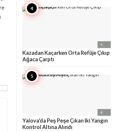
re
k

9
Kazadan Kaçarken Orta Refüje Çıkıp
Ağaca Çarptı

8
Yalova'da Peş Peşe Çıkan İki Yangın
Kontrol Altına Alındı