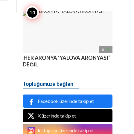

6
HER ARONYA ‘YALOVA ARONYASI’
DEĞİL
Topluğumuza bağlan
Facebook üzerinde takip et
X üzerinde takip et
Instagram üzerinde takip et