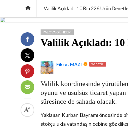

Valilik Açıkladı: 10 Bin 226 Ürün Denetl
YALOVA GÜNDEM
Valilik Açıkladı: 1
Fikret MAZI
Yönetici
Valilik koordinesinde yürütülen 
oyunu ve usulsüz ticaret yapan
süresince de sahada olacak.
Yaklaşan Kurban Bayramı öncesinde piya
stokçulukla vatandaşın cebine göz diken f