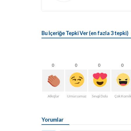
Bu İçeriğe Tepki Ver (en fazla 3 tepki)
0
0
0
0
Alkışlar
Umursamaz
Sevgi Dolu
Çok Komi
Yorumlar