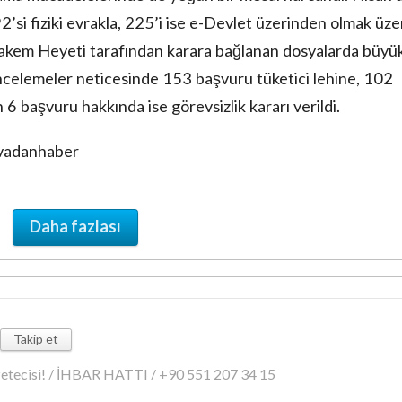
2’si fiziki evrakla, 225’i ise e-Devlet üzerinden olmak üze
Hakem Heyeti tarafından karara bağlanan dosyalarda büyü
incelemeler neticesinde 153 başvuru tüketici lehine, 102
6 başvuru hakkında ise görevsizlik kararı verildi.
ovadanhaber
Daha fazlası
Takip et
azetecisi! / İHBAR HATTI / +90 551 207 34 15