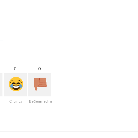
0
0
k
Çılgınca
Beğenmedim