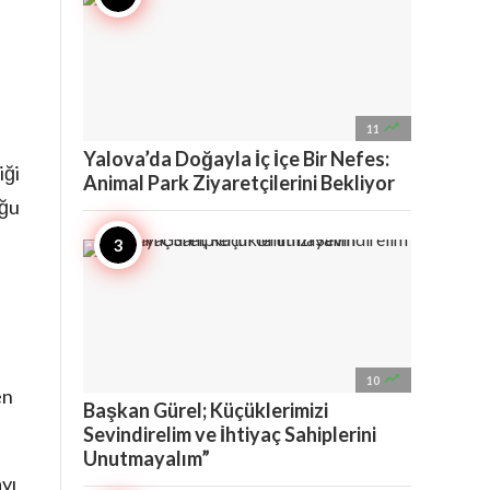

11
Yalova’da Doğayla İç İçe Bir Nefes:
iği
Animal Park Ziyaretçilerini Bekliyor
uğu
e

10
en
Başkan Gürel; Küçüklerimizi
Sevindirelim ve İhtiyaç Sahiplerini
Unutmayalım”
yı