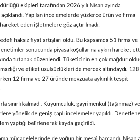
ürlüğü ekipleri tarafından 2026 yılı Nisan ayında
 açıklandı. Yapılan incelemelerde yüzlerce ürün ve firma
 hareket eden işletmelere göz açtırılmadı.
hedefi haksız fiyat artışları oldu. Bu kapsamda 51 firma ve
 denetimler sonucunda piyasa koşullarına aykırı hareket ett
kında tutanak düzenlendi. Tüketicinin en çok mağdur old
şmazlığı ve etiket usulsüzlükleri de mercek altındaydı. 128
irken 12 firma ve 27 üründe mevzuata aykırılık tespit
.
a sınırlı kalmadı. Kuyumculuk, gayrimenkul (taşınmaz) v
örlere yönelik de geniş çaplı incelemeler yapıldı. Denetlen
em yaptığı belirlenerek kayda geçirildi.
arama mücadelelerinde de yoğun bir mesai harcandı. Nisan a