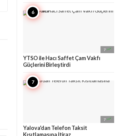

7
YTSO ile Hacı Saffet Çam Vakfı
Güçlerini Birleştirdi

7
Yalova'dan Telefon Taksit
Kısıtlamasına İtiraz