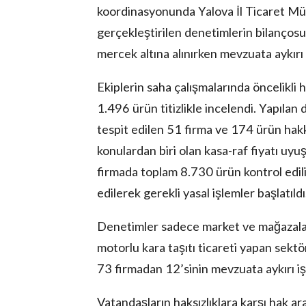
koordinasyonunda Yalova İl Ticaret Müd
gerçekleştirilen denetimlerin bilançosu
mercek altına alınırken mevzuata aykırı
Ekiplerin saha çalışmalarında öncelikli 
1.496 ürün titizlikle incelendi. Yapılan
lova Asayiş
r
tespit edilen 51 firma ve 174 ürün hak
akları Saklıdır.
konulardan biri olan kasa-raf fiyatı uyu
firmada toplam 8.730 ürün kontrol edil
edilerek gerekli yasal işlemler başlatıldı
Denetimler sadece market ve mağazalarl
motorlu kara taşıtı ticareti yapan sekt
73 firmadan 12’sinin mevzuata aykırı işl
Vatandaşların haksızlıklara karşı hak 