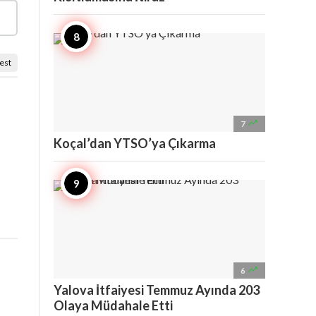
est

7
Koçal’dan YTSO’ya Çıkarma

6
Yalova İtfaiyesi Temmuz Ayında 203
Olaya Müdahale Etti