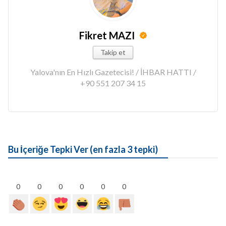
Fikret MAZI
Takip et
Yalova'nın En Hızlı Gazetecisi! / İHBAR HATTI /
+90 551 207 34 15
Bu İçeriğe Tepki Ver (en fazla 3 tepki)
0
0
0
0
0
0