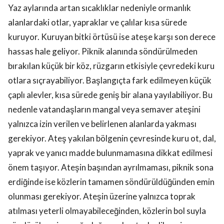
Yaz aylarında artan sıcaklıklar nedeniyle ormanlık
alanlardaki otlar, yapraklar ve çalılar kısa sürede
kuruyor. Kuruyan bitki örtüsü ise ateşe karşı son derece
hassas hale geliyor. Piknik alanında söndürülmeden
bırakılan küçük bir köz, rüzgarın etkisiyle çevredeki kuru
otlara sıçrayabiliyor. Başlangıçta fark edilmeyen küçük
çaplı alevler, kısa sürede geniş bir alana yayılabiliyor. Bu
nedenle vatandaşların mangal veya semaver ateşini
yalnızca izin verilen ve belirlenen alanlarda yakması
gerekiyor. Ateş yakılan bölgenin çevresinde kuru ot, dal,
yaprak ve yanıcı madde bulunmamasına dikkat edilmesi
önem taşıyor. Ateşin başından ayrılmaması, piknik sona
erdiğinde ise közlerin tamamen söndürüldüğünden emin
olunması gerekiyor. Ateşin üzerine yalnızca toprak
atılması yeterli olmayabileceğinden, közlerin bol suyla