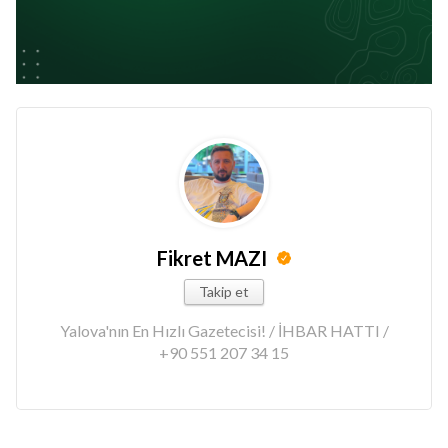
Fikret MAZI
Takip et
Yalova'nın En Hızlı Gazetecisi! / İHBAR HATTI /
+90 551 207 34 15