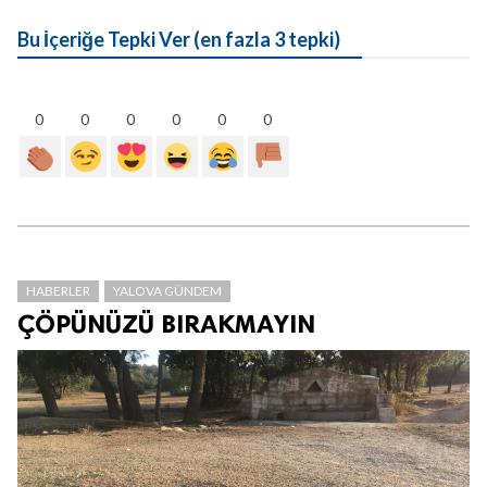
Bu İçeriğe Tepki Ver (en fazla 3 tepki)
0
0
0
0
0
0
HABERLER
YALOVA GÜNDEM
ÇÖPÜNÜZÜ BIRAKMAYIN