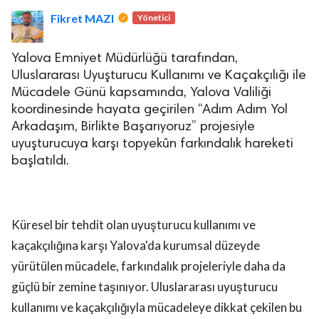
Fikret MAZI
Yönetici
Yalova Emniyet Müdürlüğü tarafından,
Uluslararası Uyuşturucu Kullanımı ve Kaçakçılığı ile
Mücadele Günü kapsamında, Yalova Valiliği
koordinesinde hayata geçirilen “Adım Adım Yol
lova Asayiş
Arkadaşım, Birlikte Başarıyoruz” projesiyle
r
uyuşturucuya karşı topyekûn farkındalık hareketi
akları Saklıdır.
başlatıldı.
Küresel bir tehdit olan uyuşturucu kullanımı ve
kaçakçılığına karşı Yalova'da kurumsal düzeyde
yürütülen mücadele, farkındalık projeleriyle daha da
güçlü bir zemine taşınıyor. Uluslararası uyuşturucu
kullanımı ve kaçakçılığıyla mücadeleye dikkat çekilen bu