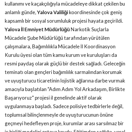
kullanımı ve kaçakçılığıyla mücadeleye dikkat çekilen bu
anlamlı günde,
Yalova Valiliği
koordinesinde çok geniş
kapsamlı bir sosyal sorumluluk projesi hayata geçirildi.
Yalova İl Emniyet Müdürlüğü
Narkotik Suçlarla
Mücadele Şube Müdürlüğü tarafından yürütülen
çalışmalara, Bağımlılıkla Mücadele İl Koordinasyon
Kurulu üyesi olan tüm kamu kurum ve kuruluşları da
resmi paydaş olarak güçlü bir destek sağladı. Geleceğin
teminatı olan gençleri bağımlılık sarmalından korumak
ve uyuşturucu ticaretinin lojistik ağlarına darbe vurmak
amacıyla başlatılan “Adım Adım Yol Arkadaşım, Birlikte
Başarıyoruz” projesi il genelinde aktif olarak
uygulanmaya başladı. Sadece polisiye tedbirlerle değil,
toplumsal bilinçlenmeyle de uyuşturucunun önüne
geçmeyi hedefleyen proje, kurumlar arası sarsılmaz bir
iş birliği modelini ortaya koydu. Eğitimden sağlığa, yerel