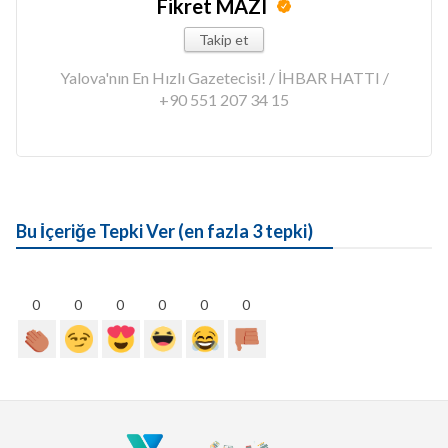
Fikret MAZI
Takip et
Yalova'nın En Hızlı Gazetecisi! / İHBAR HATTI /
+90 551 207 34 15
Bu İçeriğe Tepki Ver (en fazla 3 tepki)
0
0
0
0
0
0