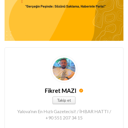
Fikret MAZI
Takip et
Yalova'nın En Hızlı Gazetecisi! / İHBAR HATTI /
+90 551 207 34 15