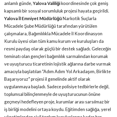
anlamlı günde,
Yalova Valiliği
koordinesinde çok geniş
kapsamlı bir sosyal sorumluluk projesi hayata geçirildi.
Yalova İl Emniyet Müdürlüğü
Narkotik Suçlarla
Mücadele Şube Müdürlüğü tarafından yürütülen
çalışmalara, Bağımlılıkla Mücadele İl Koordinasyon
Kurulu üyesi olan tüm kamu kurum ve kuruluşları da
resmi paydaş olarak güçlü bir destek sağladı. Geleceğin
teminatı olan gençleri bağımlılık sarmalından korumak
ve uyuşturucu ticaretinin lojistik ağlarına darbe vurmak
amacıyla başlatılan “Adım Adım Yol Arkadaşım, Birlikte
Başarıyoruz” projesi il genelinde aktif olarak
uygulanmaya başladı. Sadece polisiye tedbirlerle değil,
toplumsal bilinçlenmeyle de uyuşturucunun önüne
geçmeyi hedefleyen proje, kurumlar arası sarsılmaz bir
iş birliği modelini ortaya koydu. Eğitimden sağlığa, yerel
yönetimlerden sivil toplum kuruluşlarına kadar her