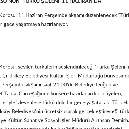
SU’NUN ‘TÜRKÜ ŞÖLENİ’ 11 HAZİRAN’DA
ği Korosu, 11 Haziran Perşembe akşamı düzenlenecek “Tür
ir gece yaşatmaya hazırlanıyor.
orosu, sevilen türkülerin seslendirileceği ‘Türkü Şöleni’ i
. Çiftlikköy Belediyesi Kültür İşleri Müdürlüğü bünyesind
an Perşembe akşamı saat 21.00’de Belediye Düğün ve
 Tansu Can eşliğinde konsere hazırlanan koro üyeleri,
rleriyle izleyenlere türkü dolu bir gece yaşatacak. Türk H
ikköy Belediyesi’nin ücretsiz olarak gerçekleştireceği tür
iye Kültür, Sanat ve Sosyal İşler Müdürü Ali İhsan Demirh
rı konser programında halk müziğinin sevilen eserlerini