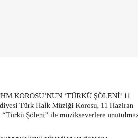
THM KOROSU’NUN ‘TÜRKÜ ŞÖLENİ’ 11
yesi Türk Halk Müziği Korosu, 11 Haziran
“Türkü Şöleni” ile müzikseverlere unutulma