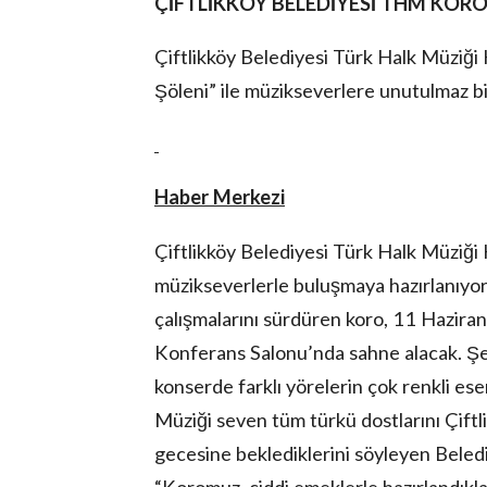
ÇİFTLİKKÖY BELEDİYESİ THM KORO
Çiftlikköy Belediyesi Türk Halk Müzi
Şöleni” ile müzikseverlere unutulmaz b
Haber Merkezi
Çiftlikköy Belediyesi Türk Halk Müziği K
müzikseverlerle buluşmaya hazırlanıyor
çalışmalarını sürdüren koro, 11 Hazir
Konferans Salonu’nda sahne alacak. Şef
konserde farklı yörelerin çok renkli ese
Müziği seven tüm türkü dostlarını Çiftl
gecesine beklediklerini söyleyen Beled
“Koromuz, ciddi emeklerle hazırlandıkla