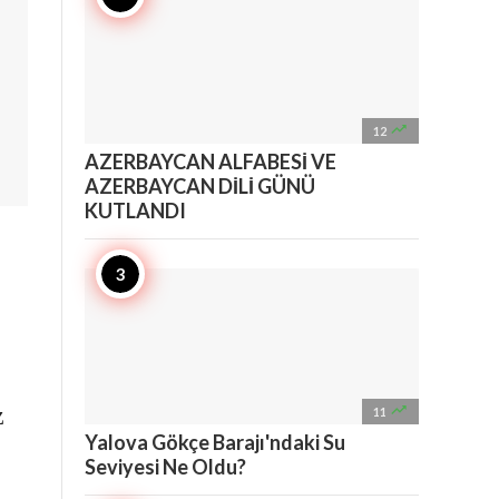

12
AZERBAYCAN ALFABESİ VE
AZERBAYCAN DİLİ GÜNÜ
KUTLANDI
z

11
Yalova Gökçe Barajı'ndaki Su
Seviyesi Ne Oldu?