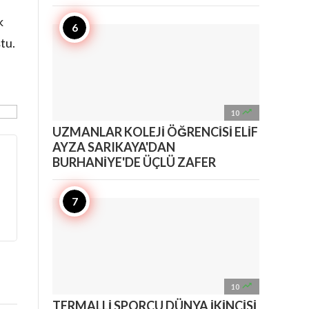
k
tu.

10
UZMANLAR KOLEJİ ÖĞRENCİSİ ELİF
AYZA SARIKAYA'DAN
BURHANİYE'DE ÜÇLÜ ZAFER

10
TERMALLİ SPORCU DÜNYA İKİNCİSİ