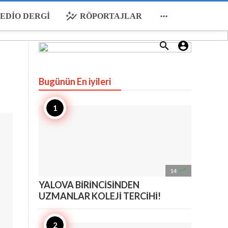
auto_graph

EDIO DERGI
RÖPORTAJLAR


Bugünün En iyileri

14
YALOVA BİRİNCİSİNDEN
UZMANLAR KOLEJİ TERCİHİ!