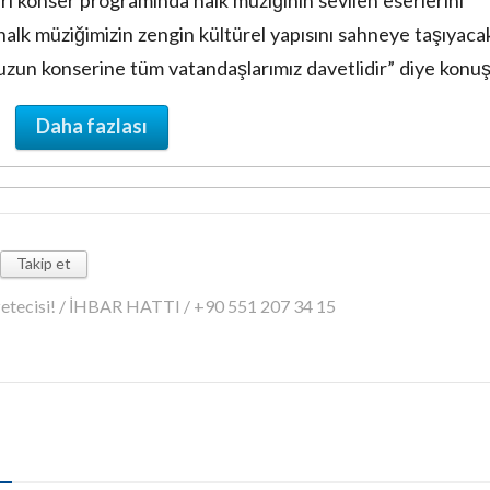
 halk müziğimizin zengin kültürel yapısını sahneye taşıyaca
zun konserine tüm vatandaşlarımız davetlidir” diye konuş
Daha fazlası
Takip et
azetecisi! / İHBAR HATTI / +90 551 207 34 15