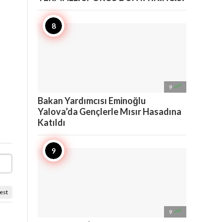

9
Bakan Yardımcısı Eminoğlu
Yalova’da Gençlerle Mısır Hasadına
Katıldı
est

9