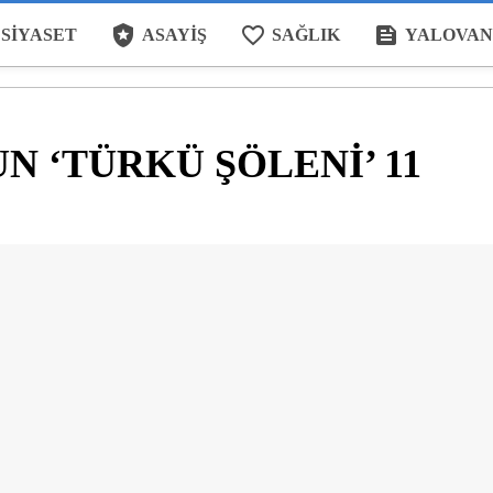
local_police
favorite_border
feed
SIYASET
ASAYIŞ
SAĞLIK
YALOVAN
 ‘TÜRKÜ ŞÖLENİ’ 11