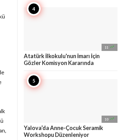
kü

11
Atatürk İlkokulu'nun İmarı İçin
Gözler Komisyon Kararında
le
e
alk

kü
10
Yalova’da Anne-Çocuk Seramik
an,
Workshopu Düzenleniyor