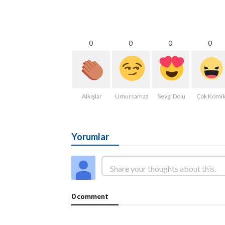
0
0
0
0
Alkışlar
Umursamaz
Sevgi Dolu
Çok Komi
Yorumlar
0 comment