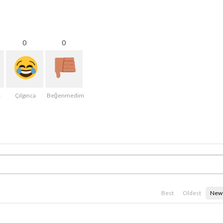
0
0
k
Çılgınca
Beğenmedim
Best
Oldest
New