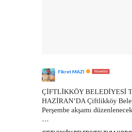
lova Asayiş
r
akları Saklıdır.
Fikret MAZI
Yönetici
ÇİFTLİKKÖY BELEDİYESİ 
HAZİRAN’DA Çiftlikköy Beledi
Perşembe akşamı düzenlenecek 
…