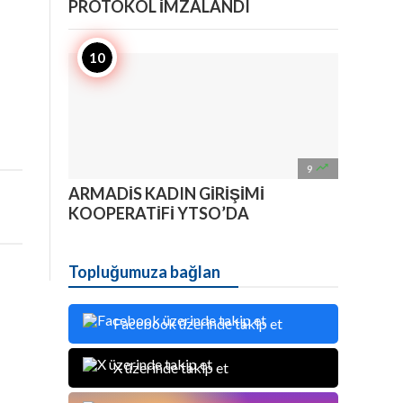
PROTOKOL İMZALANDI

9
ARMADİS KADIN GİRİŞİMİ
KOOPERATİFİ YTSO’DA
Topluğumuza bağlan
Facebook üzerinde takip et
X üzerinde takip et