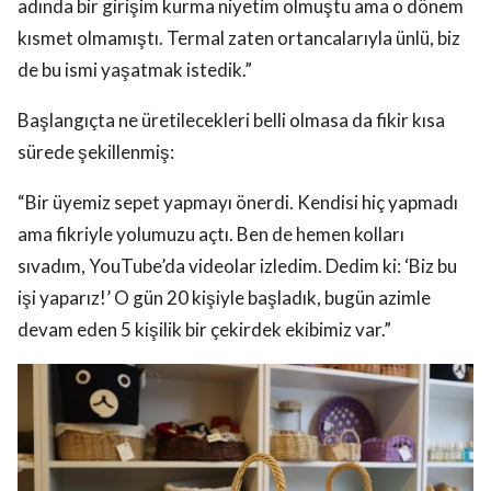
adında bir girişim kurma niyetim olmuştu ama o dönem
kısmet olmamıştı. Termal zaten ortancalarıyla ünlü, biz
de bu ismi yaşatmak istedik.”
Başlangıçta ne üretilecekleri belli olmasa da fikir kısa
sürede şekillenmiş:
“Bir üyemiz sepet yapmayı önerdi. Kendisi hiç yapmadı
ama fikriyle yolumuzu açtı. Ben de hemen kolları
sıvadım, YouTube’da videolar izledim. Dedim ki: ‘Biz bu
işi yaparız!’ O gün 20 kişiyle başladık, bugün azimle
devam eden 5 kişilik bir çekirdek ekibimiz var.”