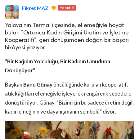
Fikret MAZI
Yönetici
Yalova’nın Termal ilçesinde, el emeğiyle hayat
bulan “Ortanca Kadın Girişimi Üretim ve İşletme
Kooperatifi”, geri dönüşümden doğan bir başarı
hikâyesi yazıyor.
lova Asayiş
r
“Bir Kağıdın Yolculuğu, Bir Kadının Umuduna
akları Saklıdır.
Dönüşüyor”
Başkan
Banu Günay
öncülüğünde kurulan kooperatif,
atık kâğıtları el emeğiyle işleyerek rengârenk sepetlere
dönüştürüyor. Günay, “Bizim için bu sadece üretim değil,
kadın emeğinin ve dayanışmanın sembolü” diyor.