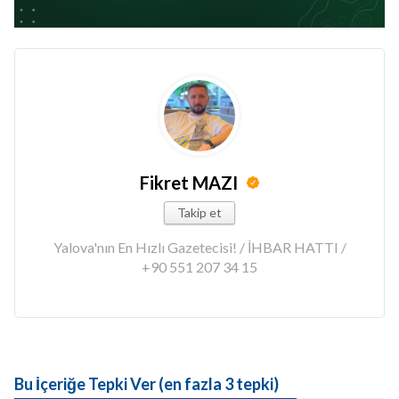
Fikret MAZI
Takip et
Yalova'nın En Hızlı Gazetecisi! / İHBAR HATTI /
+90 551 207 34 15
Bu İçeriğe Tepki Ver (en fazla 3 tepki)