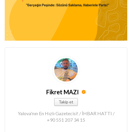
Fikret MAZI
Takip et
Yalova'nın En Hızlı Gazetecisi! / İHBAR HATTI /
+90 551 207 34 15