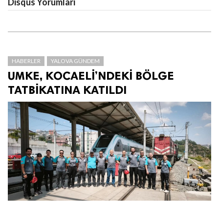
Disqus Yorumları
HABERLER
YALOVA GÜNDEM
UMKE, KOCAELİ’NDEKİ BÖLGE
TATBİKATINA KATILDI