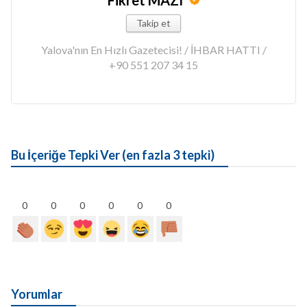
Fikret MAZI
Takip et
Yalova'nın En Hızlı Gazetecisi! / İHBAR HATTI /
+90 551 207 34 15
Bu İçeriğe Tepki Ver (en fazla 3 tepki)
0
0
0
0
0
0
Yorumlar