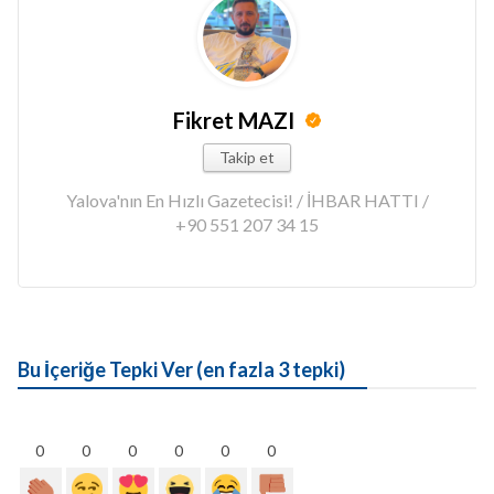
Fikret MAZI
Takip et
Yalova'nın En Hızlı Gazetecisi! / İHBAR HATTI /
+90 551 207 34 15
Bu İçeriğe Tepki Ver (en fazla 3 tepki)
0
0
0
0
0
0