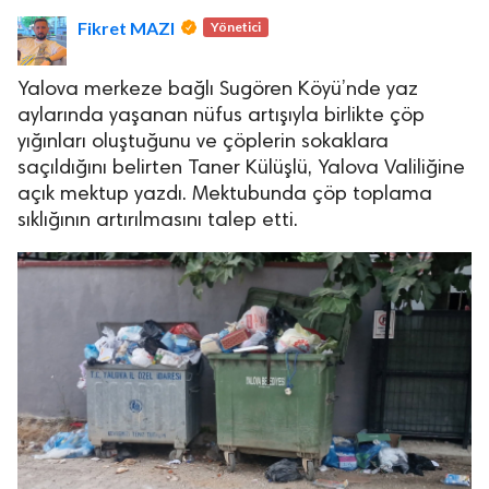
Fikret MAZI
Yönetici
Yalova merkeze bağlı Sugören Köyü’nde yaz
aylarında yaşanan nüfus artışıyla birlikte çöp
yığınları oluştuğunu ve çöplerin sokaklara
saçıldığını belirten Taner Külüşlü, Yalova Valiliğine
lova Asayiş
açık mektup yazdı. Mektubunda çöp toplama
r
sıklığının artırılmasını talep etti.
akları Saklıdır.