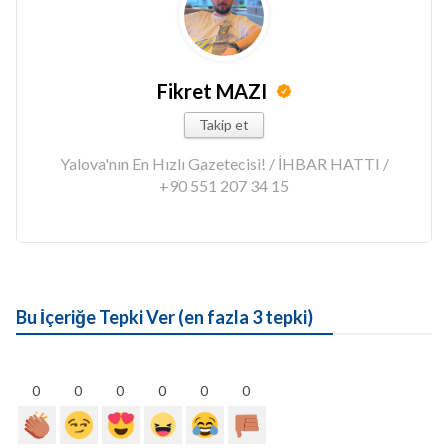
Fikret MAZI
Takip et
Yalova'nın En Hızlı Gazetecisi! / İHBAR HATTI /
+90 551 207 34 15
Bu İçeriğe Tepki Ver (en fazla 3 tepki)
0
0
0
0
0
0