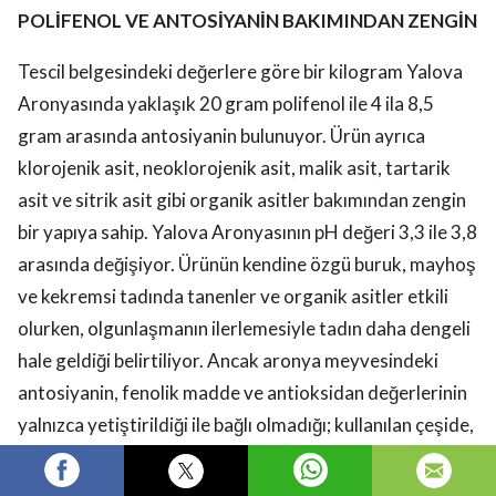
POLİFENOL VE ANTOSİYANİN BAKIMINDAN ZENGİN
Tescil belgesindeki değerlere göre bir kilogram Yalova
Aronyasında yaklaşık 20 gram polifenol ile 4 ila 8,5
gram arasında antosiyanin bulunuyor. Ürün ayrıca
klorojenik asit, neoklorojenik asit, malik asit, tartarik
asit ve sitrik asit gibi organik asitler bakımından zengin
bir yapıya sahip. Yalova Aronyasının pH değeri 3,3 ile 3,8
arasında değişiyor. Ürünün kendine özgü buruk, mayhoş
ve kekremsi tadında tanenler ve organik asitler etkili
olurken, olgunlaşmanın ilerlemesiyle tadın daha dengeli
hale geldiği belirtiliyor. Ancak aronya meyvesindeki
antosiyanin, fenolik madde ve antioksidan değerlerinin
yalnızca yetiştirildiği ile bağlı olmadığı; kullanılan çeşide,
meyvenin olgunluk seviyesine, sulama ve gübreleme
uygulamalarına göre de değişebildiği biliniyor. Bu