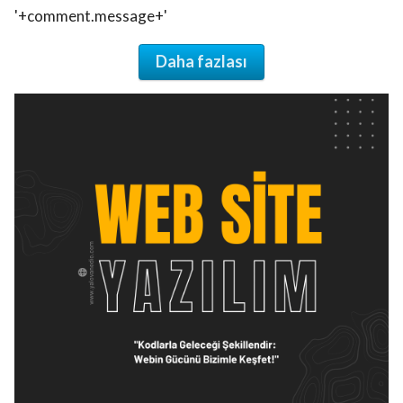
'+comment.message+'
Daha fazlası