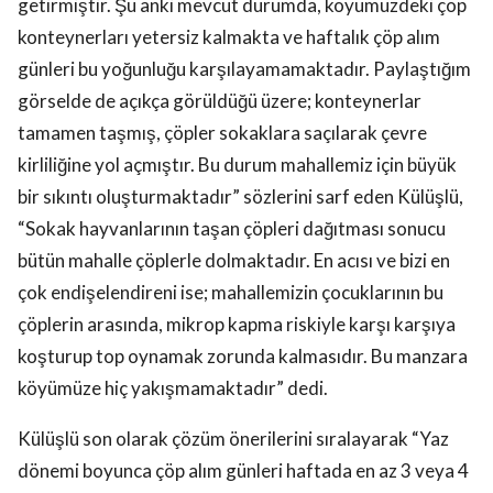
getirmiştir. Şu anki mevcut durumda, köyümüzdeki çöp
konteynerları yetersiz kalmakta ve haftalık çöp alım
günleri bu yoğunluğu karşılayamamaktadır. Paylaştığım
görselde de açıkça görüldüğü üzere; konteynerlar
tamamen taşmış, çöpler sokaklara saçılarak çevre
kirliliğine yol açmıştır. Bu durum mahallemiz için büyük
bir sıkıntı oluşturmaktadır” sözlerini sarf eden Külüşlü,
“Sokak hayvanlarının taşan çöpleri dağıtması sonucu
bütün mahalle çöplerle dolmaktadır. En acısı ve bizi en
çok endişelendireni ise; mahallemizin çocuklarının bu
çöplerin arasında, mikrop kapma riskiyle karşı karşıya
koşturup top oynamak zorunda kalmasıdır. Bu manzara
köyümüze hiç yakışmamaktadır” dedi.
Külüşlü son olarak çözüm önerilerini sıralayarak “Yaz
dönemi boyunca çöp alım günleri haftada en az 3 veya 4