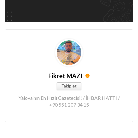
Fikret MAZI
Takip et
Yalova'nın En Hızlı Gazetecisi! / İHBAR HATTI /
+90 551 207 34 15