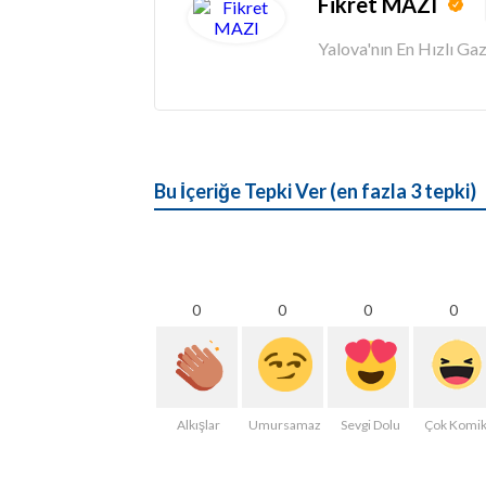
Fikret MAZI
Yalova'nın En Hızlı G
Bu İçeriğe Tepki Ver (en fazla 3 tepki)
0
0
0
0
Alkışlar
Umursamaz
Sevgi Dolu
Çok Komi