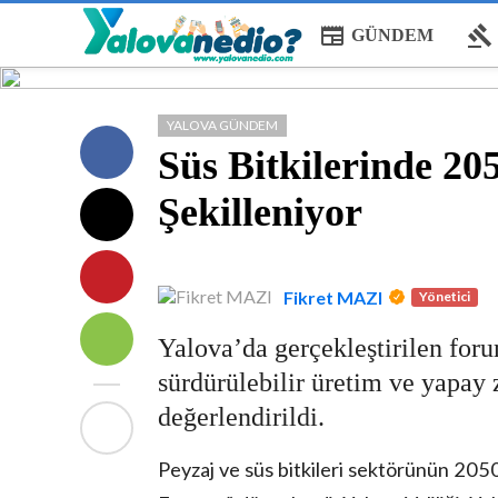
newspaper
gavel
GÜNDEM
YALOVA GÜNDEM
Süs Bitkilerinde 20
Şekilleniyor
Fikret MAZI
Yönetici
Yalova’da gerçekleştirilen foru
sürdürülebilir üretim ve yapay
değerlendirildi.
Peyzaj ve süs bitkileri sektörünün 205