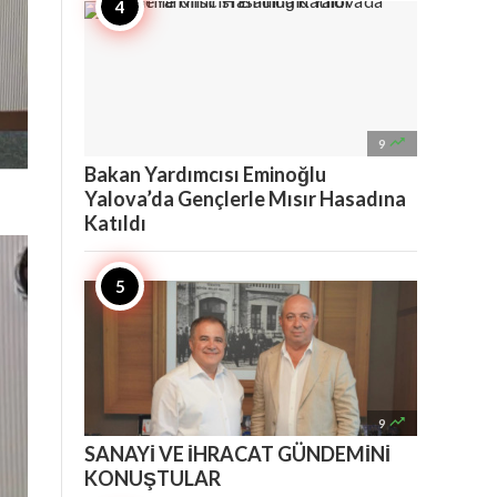

9
Bakan Yardımcısı Eminoğlu
Yalova’da Gençlerle Mısır Hasadına
Katıldı

9
SANAYİ VE İHRACAT GÜNDEMİNİ
KONUŞTULAR