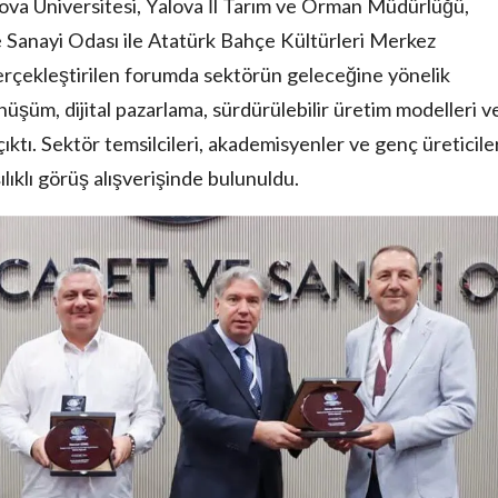
lova Üniversitesi, Yalova İl Tarım ve Orman Müdürlüğü,
ve Sanayi Odası ile Atatürk Bahçe Kültürleri Merkez
gerçekleştirilen forumda sektörün geleceğine yönelik
 dönüşüm, dijital pazarlama, sürdürülebilir üretim modelleri v
ktı. Sektör temsilcileri, akademisyenler ve genç üreticile
lıklı görüş alışverişinde bulunuldu.