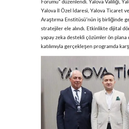
Forumu” düzenlendi. Yalova Valiliği, Ya
Yalova İl Özel İdaresi, Yalova Ticaret 
Araştırma Enstitüsü’nün iş birliğinde 
stratejiler ele alındı. Etkinlikte dijital
yapay zeka destekli çözümler ön plana çı
katılımıyla gerçekleşen programda karşı
lova Asayiş
r
akları Saklıdır.