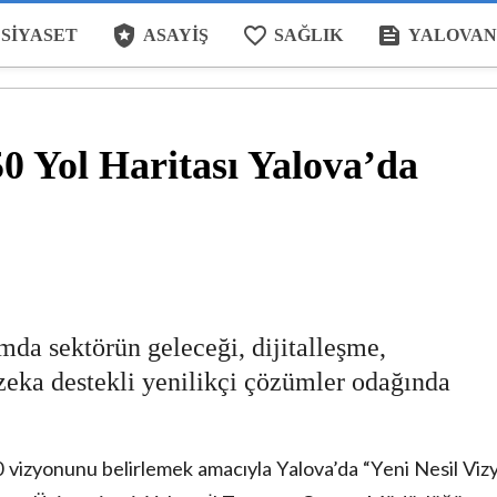
local_police
favorite_border
feed
SIYASET
ASAYIŞ
SAĞLIK
YALOVAN
50 Yol Haritası Yalova’da
mda sektörün geleceği, dijitalleşme,
 zeka destekli yenilikçi çözümler odağında
0 vizyonunu belirlemek amacıyla Yalova’da “Yeni Nesil Viz