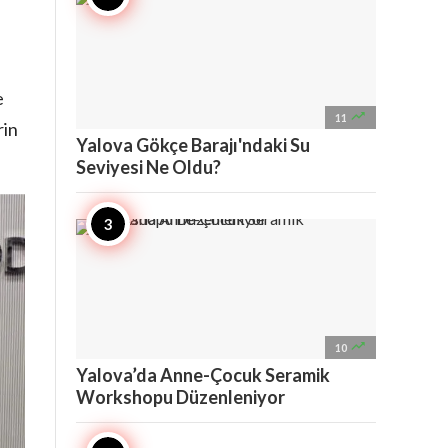
e

11
rin
Yalova Gökçe Barajı'ndaki Su
Seviyesi Ne Oldu?

10
Yalova’da Anne-Çocuk Seramik
Workshopu Düzenleniyor