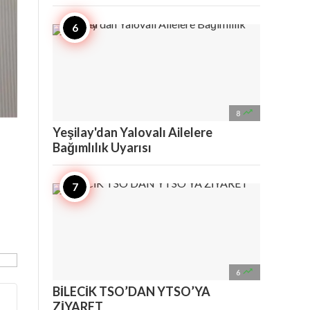

8
Yeşilay'dan Yalovalı Ailelere
Bağımlılık Uyarısı

6
BİLECİK TSO’DAN YTSO’YA
ZİYARET