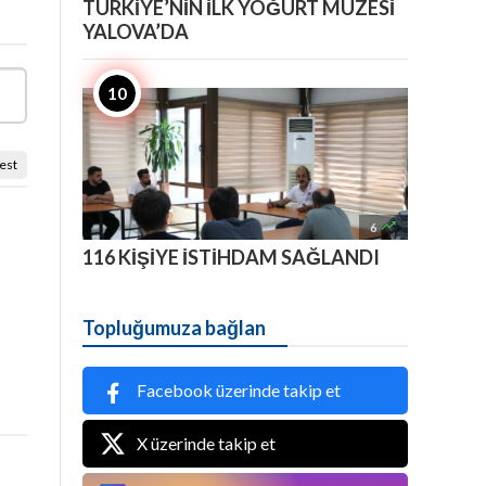
TÜRKİYE’NİN İLK YOĞURT MÜZESİ
YALOVA’DA
est

6
116 KİŞİYE İSTİHDAM SAĞLANDI
Topluğumuza bağlan
Facebook üzerinde takip et
X üzerinde takip et