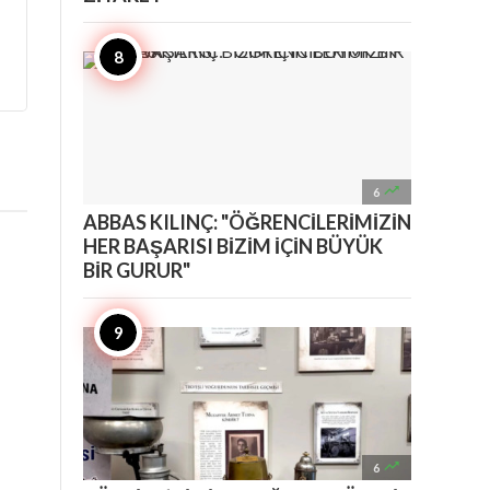

6
ABBAS KILINÇ: "ÖĞRENCİLERİMİZİN
HER BAŞARISI BİZİM İÇİN BÜYÜK
BİR GURUR"

6