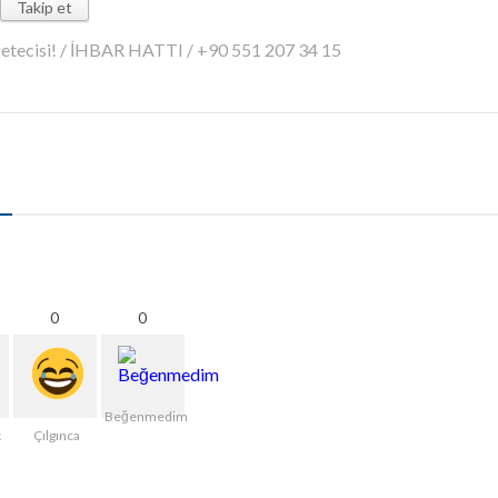
Takip et
azetecisi! / İHBAR HATTI / +90 551 207 34 15
0
0
Beğenmedim
k
Çılgınca