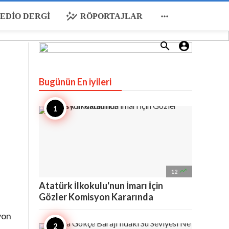
auto_graph

EDIO DERGI
RÖPORTAJLAR


Bugünün En iyileri

12
Atatürk İlkokulu'nun İmarı İçin
Gözler Komisyon Kararında
yon