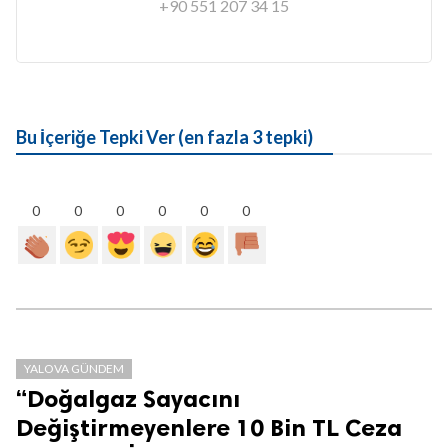
+90 551 207 34 15
Bu İçeriğe Tepki Ver (en fazla 3 tepki)
0
0
0
0
0
0
YALOVA GÜNDEM
“Doğalgaz Sayacını
Değiştirmeyenlere 10 Bin TL Ceza