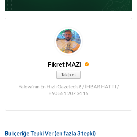
Fikret MAZI
Takip et
Yalova'nın En Hızlı Gazetecisi! / İHBAR HATTI /
+90 551 207 34 15
Bu İçeriğe Tepki Ver (en fazla 3 tepki)