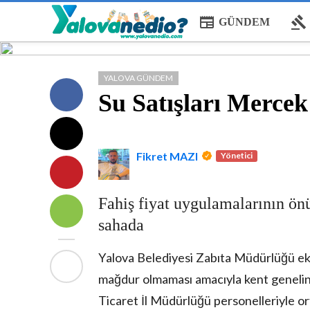
newspaper
gavel
GÜNDEM
YALOVA GÜNDEM
Su Satışları Mercek
Fikret MAZI
Yönetici
Fahiş fiyat uygulamalarının ön
sahada
Yalova Belediyesi Zabıta Müdürlüğü ekip
mağdur olmaması amacıyla kent genelind
Ticaret İl Müdürlüğü personelleriyle o