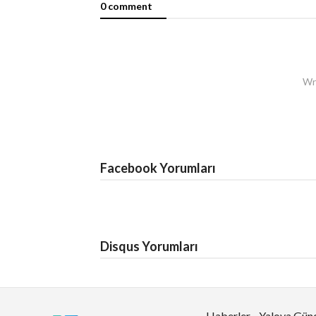
0 comment
Wri
Facebook Yorumları
Disqus Yorumları
Haberler
Yalova Gü