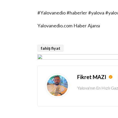
#Yalovanedio #haberler #yalova #yal
Yalovanedio.com Haber Ajansı
fahiş fiyat
Fikret MAZI
Yalova'nın En Hızlı G