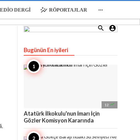
auto_graph

EDIO DERGI
RÖPORTAJLAR


Bugünün En iyileri

12
Atatürk İlkokulu'nun İmarı İçin
Gözler Komisyon Kararında
i.