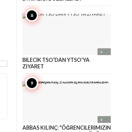

6
BİLECİK TSO’DAN YTSO’YA
ZİYARET

6
ABBAS KILINÇ: "ÖĞRENCİLERİMİZİN