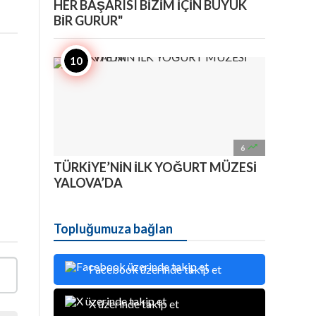
HER BAŞARISI BİZİM İÇİN BÜYÜK
BİR GURUR"

6
TÜRKİYE’NİN İLK YOĞURT MÜZESİ
YALOVA’DA
Topluğumuza bağlan
Facebook üzerinde takip et
X üzerinde takip et