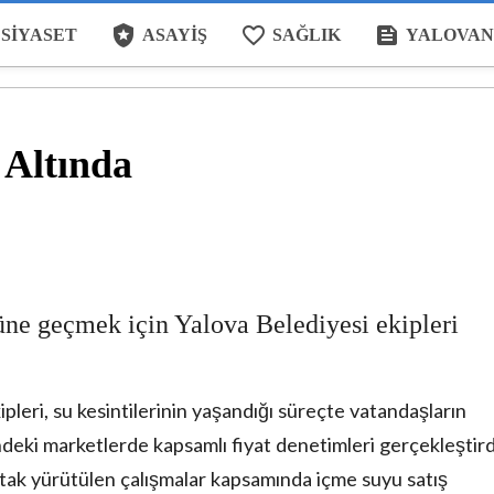
local_police
favorite_border
feed
SIYASET
ASAYIŞ
SAĞLIK
YALOVAN
 Altında
üne geçmek için Yalova Belediyesi ekipleri
leri, su kesintilerinin yaşandığı süreçte vatandaşların
eki marketlerde kapsamlı fiyat denetimleri gerçekleştird
rtak yürütülen çalışmalar kapsamında içme suyu satış