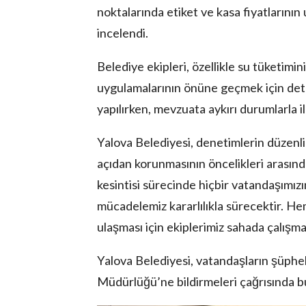
noktalarında etiket ve kasa fiyatlarının 
incelendi.
Belediye ekipleri, özellikle su tüketimi
uygulamalarının önüne geçmek için detay
yapılırken, mevzuata aykırı durumlarla il
lova Asayiş
r
Yalova Belediyesi, denetimlerin düzenl
akları Saklıdır.
açıdan korunmasının öncelikleri arasınd
kesintisi sürecinde hiçbir vatandaşımız
mücadelemiz kararlılıkla sürecektir. Hemş
ulaşması için ekiplerimiz sahada çalışma
Yalova Belediyesi, vatandaşların şüphel
Müdürlüğü’ne bildirmeleri çağrısında b