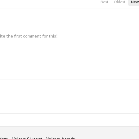
Best
Oldest
New
te the first comment for this!
ndem
Yalova Siyaset
Yalova Asayiş