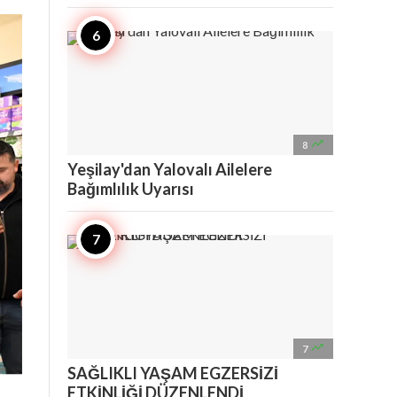

8
Yeşilay'dan Yalovalı Ailelere
Bağımlılık Uyarısı

7
SAĞLIKLI YAŞAM EGZERSİZİ
ETKİNLİĞİ DÜZENLENDİ