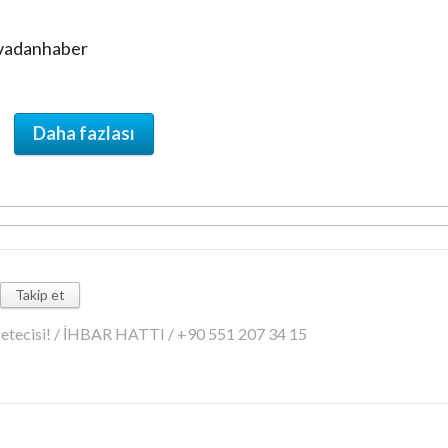
ovadanhaber
Daha fazlası
Takip et
azetecisi! / İHBAR HATTI / +90 551 207 34 15