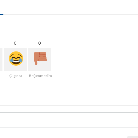
0
0
k
Çılgınca
Beğenmedim