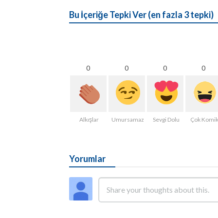
Bu İçeriğe Tepki Ver (en fazla 3 tepki)
0
0
0
0
Alkışlar
Umursamaz
Sevgi Dolu
Çok Komi
Yorumlar