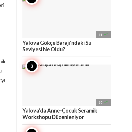
eri

11
Yalova Gökçe Barajı'ndaki Su
Seviyesi Ne Oldu?
mik
u
rşı

10
Yalova’da Anne-Çocuk Seramik
Workshopu Düzenleniyor