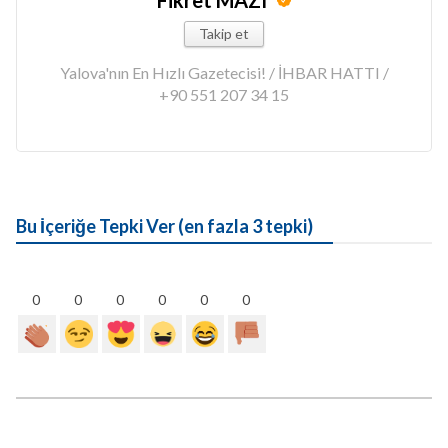
Fikret MAZI
Takip et
Yalova'nın En Hızlı Gazetecisi! / İHBAR HATTI /
+90 551 207 34 15
Bu İçeriğe Tepki Ver (en fazla 3 tepki)
0
0
0
0
0
0