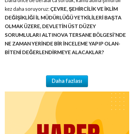
Daha önce de defalarca sorduk, kamu adına şimdi bir
kez daha soruyoruz:
ÇEVRE, ŞEHİRCİLİK VE İKLİM
DEĞİŞİKLİĞİ İL MÜDÜRLÜĞÜ YETKİLİLERİ BAŞTA
OLMAK ÜZERE, DEVLETİN ÜST DÜZEY
SORUMLULARI ALTINOVA TERSANE BÖLGESİ’NDE
NE ZAMAN YERİNDE BİR İNCELEME YAPIP OLAN-
BİTENİ DEĞERLENDİRMEYE ALACAKLAR?
Daha fazlası