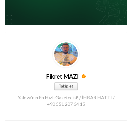
Fikret MAZI
Takip et
Yalova'nın En Hızlı Gazetecisi! / İHBAR HATTI /
+90 551 207 34 15