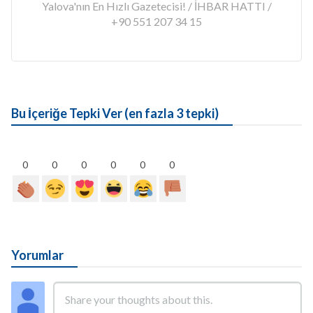
Yalova'nın En Hızlı Gazetecisi! / İHBAR HATTI /
+90 551 207 34 15
Bu İçeriğe Tepki Ver (en fazla 3 tepki)
0
0
0
0
0
0
Yorumlar