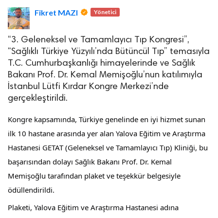
Fikret MAZI
Yönetici
“3. Geleneksel ve Tamamlayıcı Tıp Kongresi”,
“Sağlıklı Türkiye Yüzyılı’nda Bütüncül Tıp” temasıyla
T.C. Cumhurbaşkanlığı himayelerinde ve Sağlık
Bakanı Prof. Dr. Kemal Memişoğlu’nun katılımıyla
lova Asayiş
İstanbul Lütfi Kırdar Kongre Merkezi’nde
r
gerçekleştirildi.
akları Saklıdır.
Kongre kapsamında, Türkiye genelinde en iyi hizmet sunan
ilk 10 hastane arasında yer alan Yalova Eğitim ve Araştırma
Hastanesi GETAT (Geleneksel ve Tamamlayıcı Tıp) Kliniği, bu
başarısından dolayı Sağlık Bakanı Prof. Dr. Kemal
Memişoğlu tarafından plaket ve teşekkür belgesiyle
ödüllendirildi.
Plaketi, Yalova Eğitim ve Araştırma Hastanesi adına