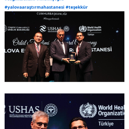
#yalovaaraştırmahastanesi
#teşekkür