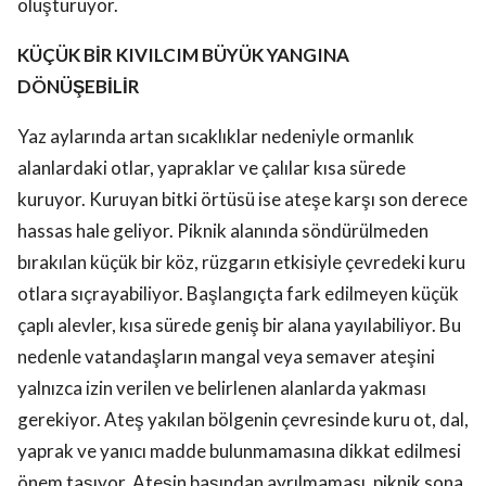
oluşturuyor.
KÜÇÜK BİR KIVILCIM BÜYÜK YANGINA
DÖNÜŞEBİLİR
Yaz aylarında artan sıcaklıklar nedeniyle ormanlık
alanlardaki otlar, yapraklar ve çalılar kısa sürede
kuruyor. Kuruyan bitki örtüsü ise ateşe karşı son derece
hassas hale geliyor. Piknik alanında söndürülmeden
bırakılan küçük bir köz, rüzgarın etkisiyle çevredeki kuru
otlara sıçrayabiliyor. Başlangıçta fark edilmeyen küçük
çaplı alevler, kısa sürede geniş bir alana yayılabiliyor. Bu
nedenle vatandaşların mangal veya semaver ateşini
yalnızca izin verilen ve belirlenen alanlarda yakması
gerekiyor. Ateş yakılan bölgenin çevresinde kuru ot, dal,
yaprak ve yanıcı madde bulunmamasına dikkat edilmesi
önem taşıyor. Ateşin başından ayrılmaması, piknik sona