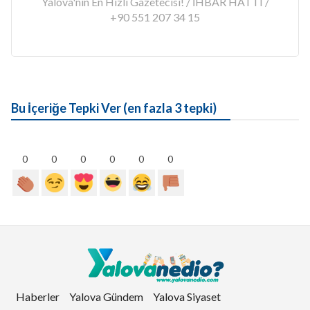
Yalova'nın En Hızlı Gazetecisi! / İHBAR HATTI /
+90 551 207 34 15
Bu İçeriğe Tepki Ver (en fazla 3 tepki)
0
0
0
0
0
0
Haberler
Yalova Gündem
Yalova Siyaset