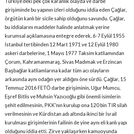
Türkiye'deki pek çok karanlık olayda ve darbe
girişiminde bu yapının izleri olduğunu iddia eden Çağlar,
örgütün kanlı bir sicile sahip olduğunu savundu. Çağlar,
bu iddialarını maddeler halinde anlatmak yerine
kurumsal açıklamasına entegre ederek, 6-7 Eylül 1955
İstanbul tertibinden 12 Mart 1971 ve 12 Eylül 1980
askeri darbelerine, 1 Mayıs 1977 Taksim katliamından
Çorum, Kahramanmaraş, Sivas Madımak ve Erzincan
Başbağlar katliamlarına kadar tüm acı olayların
arkasında aynı odağın yer aldığını öne sürdü. Çağlar, 15
Temmuz 2016 FETÖ darbe girişiminin, Uğur Mumcu,
Eşref Bitlis ve Muhsin Yazıcıoğlu gibi önemli isimlerin
şehit edilmesinin, PKK'nın kurulup ona 120 bin TIR silah
verilmesinin ve Kürdistan adı altında ikinci bir İsrail
kurulması girişimlerinin failinin de yine aynı eli kanlı yapı
olduğunu iddia etti. Zirve yaklaşırken kamuoyunda