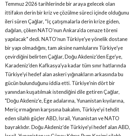
Temmuz 2026 tarihlerinde bir araya gelecek olan
ittifakın derin bir kriz ve çözülme süreci içinde olduğunu
ileri süren Çağlar, “İç çatışmalarla derin krize giden,
dağılan, çöken NATO'nun Ankara'da cenaze töreni
yapılacak” dedi. NATO’nun Türkiye’ye yönelik dostane
bir yapı olmadığını, tam aksine namlularını Türkiye’ye
çevirdiğini belirten Çağlar, Doğu Akdeniz’den Ege’ye,
Karadeniz’den Kafkasya’ya kadar tüm sınır hatlarında
Türkiye’yi hedef alan askeri yığınakların arkasında bu
gücün bulunduğunu iddia etti. Türkiye’nin dört bir
yanından kuşatılmak istendiğini dile getiren Çağlar,
"Doğu Akdeniz'e, Ege adalarına, Yunanistan kıyılarına,
Meriç ırmağının karşısına bakalım, Türkiye'yi tehdit
eden silahlı güçler ABD, İsrail, Yunanistan ve NATO
bayraklıdır. Doğu Akdeniz'de Türkiye'yi hedef alan ABD,
İsrail, Yunanistan ve Güney Kıbrıs Rum Kesimi silahlı