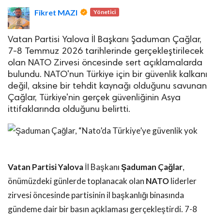
Fikret MAZI
Yönetici
Vatan Partisi Yalova İl Başkanı Şaduman Çağlar,
7-8 Temmuz 2026 tarihlerinde gerçekleştirilecek
olan NATO Zirvesi öncesinde sert açıklamalarda
bulundu. NATO'nun Türkiye için bir güvenlik kalkanı
lova Asayiş
değil, aksine bir tehdit kaynağı olduğunu savunan
r
Çağlar, Türkiye'nin gerçek güvenliğinin Asya
akları Saklıdır.
ittifaklarında olduğunu belirtti.
Vatan Partisi Yalova
İl Başkanı
Şaduman Çağlar
,
önümüzdeki günlerde toplanacak olan
NATO
liderler
zirvesi öncesinde partisinin il başkanlığı binasında
gündeme dair bir basın açıklaması gerçekleştirdi. 7-8