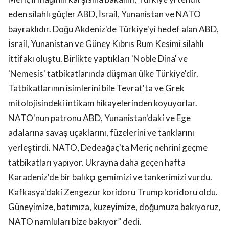
eden silahlı güçler ABD, İsrail, Yunanistan ve NATO
bayraklıdır. Doğu Akdeniz'de Türkiye'yi hedef alan ABD,
İsrail, Yunanistan ve Güney Kıbrıs Rum Kesimi silahlı
ittifakı oluştu. Birlikte yaptıkları 'Noble Dina' ve
'Nemesis' tatbikatlarında düşman ülke Türkiye'dir.
Tatbikatlarının isimlerini bile Tevrat'ta ve Grek
mitolojisindeki intikam hikayelerinden koyuyorlar.
NATO'nun patronu ABD, Yunanistan'daki ve Ege
adalarına savaş uçaklarını, füzelerini ve tanklarını
yerleştirdi. NATO, Dedeağaç'ta Meriç nehrini geçme
tatbikatları yapıyor. Ukrayna daha geçen hafta
Karadeniz'de bir balıkçı gemimizi ve tankerimizi vurdu.
Kafkasya'daki Zengezur koridoru Trump koridoru oldu.
Güneyimize, batımıza, kuzeyimize, doğumuza bakıyoruz,
NATO namluları bize bakıyor” dedi.