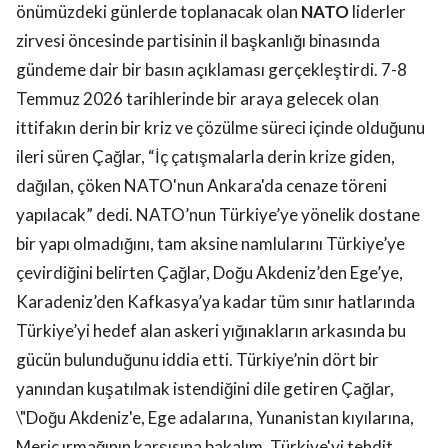
önümüzdeki günlerde toplanacak olan
NATO
liderler
zirvesi öncesinde partisinin il başkanlığı binasında
gündeme dair bir basın açıklaması gerçekleştirdi. 7-8
Temmuz 2026 tarihlerinde bir araya gelecek olan
ittifakın derin bir kriz ve çözülme süreci içinde olduğunu
ileri süren Çağlar, “İç çatışmalarla derin krize giden,
dağılan, çöken NATO'nun Ankara'da cenaze töreni
yapılacak” dedi. NATO’nun Türkiye’ye yönelik dostane
bir yapı olmadığını, tam aksine namlularını Türkiye’ye
çevirdiğini belirten Çağlar, Doğu Akdeniz’den Ege’ye,
Karadeniz’den Kafkasya’ya kadar tüm sınır hatlarında
Türkiye’yi hedef alan askeri yığınakların arkasında bu
gücün bulunduğunu iddia etti. Türkiye’nin dört bir
yanından kuşatılmak istendiğini dile getiren Çağlar,
\"Doğu Akdeniz'e, Ege adalarına, Yunanistan kıyılarına,
Meriç ırmağının karşısına bakalım, Türkiye'yi tehdit