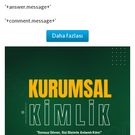
'+answer.message+'
'+comment.message+'
Daha fazlası