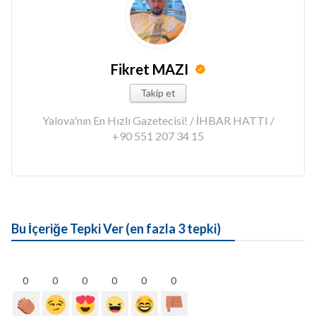
Fikret MAZI
Takip et
Yalova'nın En Hızlı Gazetecisi! / İHBAR HATTI /
+90 551 207 34 15
Bu İçeriğe Tepki Ver (en fazla 3 tepki)
0
0
0
0
0
0