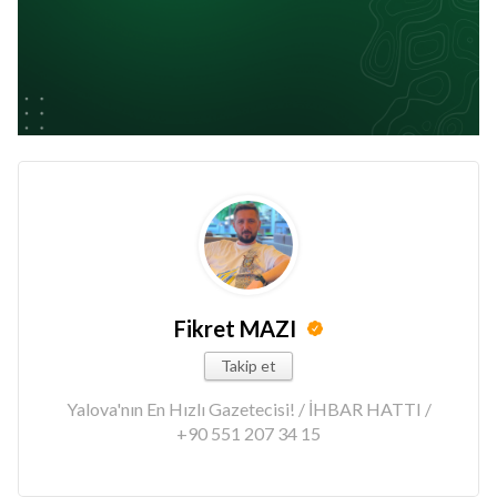
Fikret MAZI
Takip et
Yalova'nın En Hızlı Gazetecisi! / İHBAR HATTI /
+90 551 207 34 15