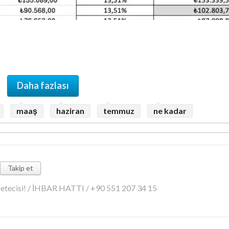
Daha fazlası
maaş
haziran
temmuz
ne kadar
Takip et
azetecisi! / İHBAR HATTI / +90 551 207 34 15