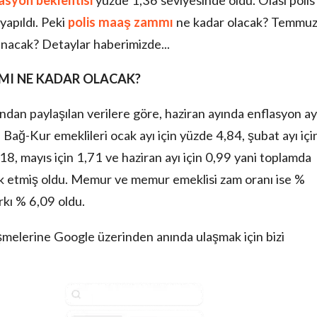
asyon beklentisi
yüzde 1,36 seviyesinde oldu. Olası polis
apıldı. Peki
polis maaş zammı
ne kadar olacak? Temmu
anacak? Detaylar haberimizde...
MI NE KADAR OLACAK?
ndan paylaşılan verilere göre, haziran ayında enflasyon ay
 Bağ-Kur emeklileri ocak ayı için yüzde 4,84, şubat ayı içi
4,18, mayıs için 1,71 ve haziran ayı için 0,99 yani toplamda
k etmiş oldu. Memur ve memur emeklisi zam oranı ise %
rkı % 6,09 oldu.
şmelerine Google üzerinden anında ulaşmak için bizi