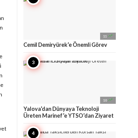
an
on

11
Cemil Demiryürek’e Önemli Görev
u
te
i
En
ne
n

10
Yalova’dan Dünyaya Teknoloji
Üreten Marinef’e YTSO’dan Ziyaret
yet