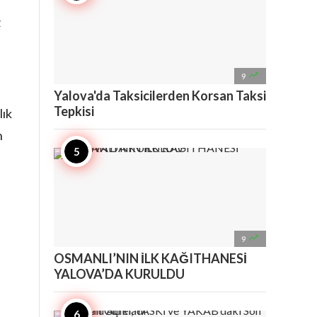
z

9
Yalova'da Taksicilerden Korsan Taksi
Tepkisi
lık
n

9
OSMANLI’NIN İLK KAĞITHANESİ
YALOVA’DA KURULDU