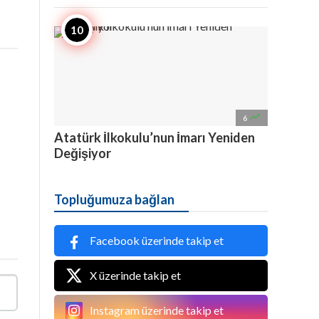

6
Atatürk İlkokulu’nun İmarı Yeniden
Değişiyor
Topluğumuza bağlan
Facebook üzerinde takip et
X üzerinde takip et
Instagram üzerinde takip et