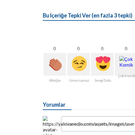
Bu İçeriğe Tepki Ver (en fazla 3 tepki)
0
0
0
0
Çok Komi
Alkışlar
Umursamaz
Sevgi Dolu
Yorumlar