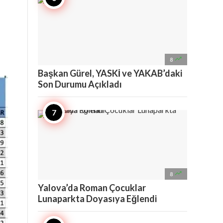

8
Başkan Gürel, YASKİ ve YAKAB’daki
Son Durumu Açıkladı

8
Yalova’da Roman Çocuklar
Lunaparkta Doyasıya Eğlendi