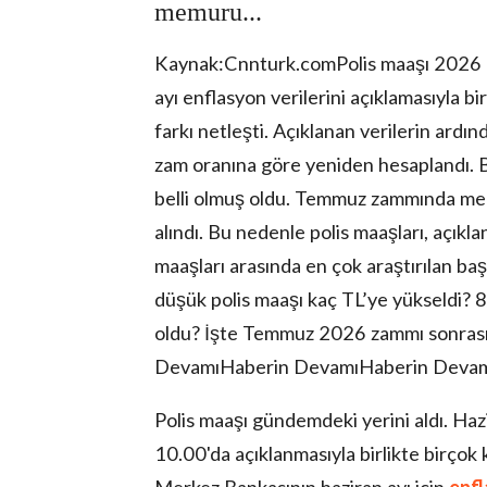
memuru...
Kaynak:Cnnturk.comPolis maaşı 2026 
ayı enflasyon verilerini açıklamasıyla 
farkı netleşti. Açıklanan verilerin ard
zam oranına göre yeniden hesaplandı. Böy
belli olmuş oldu. Temmuz zammında memu
lova Asayiş
r
alındı. Bu nedenle polis maaşları, açık
akları Saklıdır.
maaşları arasında en çok araştırılan baş
düşük polis maaşı kaç TL’ye yükseldi? 
oldu? İşte Temmuz 2026 zammı sonrası p
DevamıHaberin DevamıHaberin Deva
Polis maaşı gündemdeki yerini aldı. 
10.00'da açıklanmasıyla birlikte birç