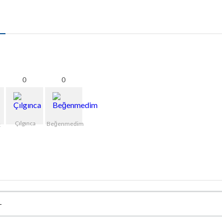
0
0
Çılgınca
Beğenmedim
k