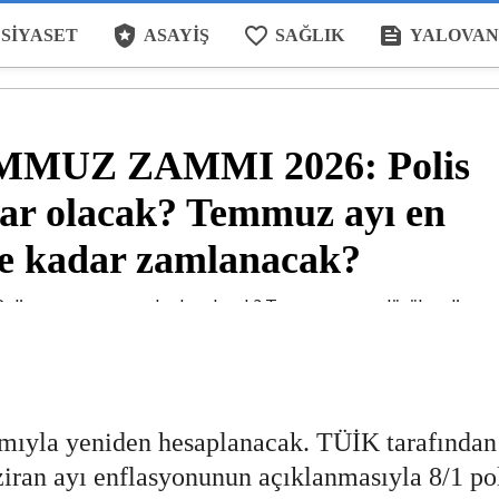
local_police
favorite_border
feed
SIYASET
ASAYIŞ
SAĞLIK
YALOVAN
MUZ ZAMMI 2026: Polis
ar olacak? Temmuz ayı en
ne kadar zamlanacak?
ıyla yeniden hesaplanacak. TÜİK tarafından
ran ayı enflasyonunun açıklanmasıyla 8/1 po