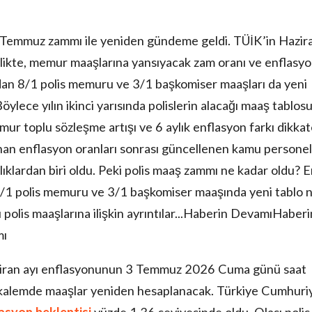
Temmuz zammı ile yeniden gündeme geldi. TÜİK’in Hazir
birlikte, memur maaşlarına yansıyacak zam oranı ve enflasy
ından 8/1 polis memuru ve 3/1 başkomiser maaşları da yeni
lece yılın ikinci yarısında polislerin alacağı maaş tablos
r toplu sözleşme artışı ve 6 aylık enflasyon farkı dikka
lanan enflasyon oranları sonrası güncellenen kamu personel
lıklardan biri oldu. Peki polis maaş zammı ne kadar oldu? 
8/1 polis memuru ve 3/1 başkomiser maaşında yeni tablo 
olis maaşlarına ilişkin ayrıntılar...Haberin DevamıHaberi
mı
Haziran ayı enflasyonunun 3 Temmuz 2026 Cuma günü saat
ok kalemde maaşlar yeniden hesaplanacak. Türkiye Cumhuri