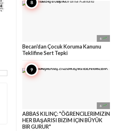

6
Becan'dan Çocuk Koruma Kanunu
Teklifine Sert Tepki

6
ABBAS KILINÇ: "ÖĞRENCİLERİMİZİN
HER BAŞARISI BİZİM İÇİN BÜYÜK
BİR GURUR"