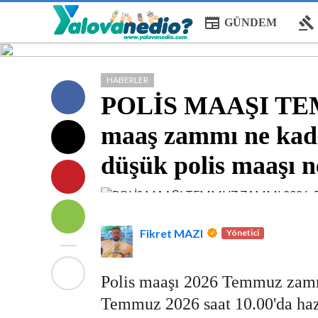
newspaper
gavel
GÜNDEM
HABERLER
POLİS MAAŞI TEM
maaş zammı ne kad
düşük polis maaşı 
Fikret MAZI
Yönetici
Polis maaşı 2026 Temmuz zamm
Temmuz 2026 saat 10.00'da hazi