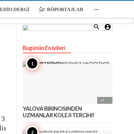
auto_graph

EDIO DERGI
RÖPORTAJLAR


Bugünün En iyileri

17
YALOVA BİRİNCİSİNDEN
UZMANLAR KOLEJİ TERCİHİ!
 3
lis