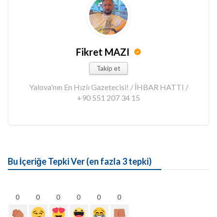
Fikret MAZI
Takip et
Yalova'nın En Hızlı Gazetecisi! / İHBAR HATTI /
+90 551 207 34 15
Bu İçeriğe Tepki Ver (en fazla 3 tepki)
0
0
0
0
0
0