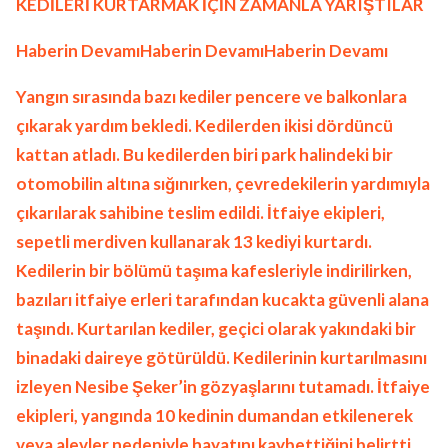
KEDİLERİ KURTARMAK İÇİN ZAMANLA YARIŞTILAR
Haberin DevamıHaberin DevamıHaberin Devamı
Yangın sırasında bazı kediler pencere ve balkonlara
çıkarak yardım bekledi. Kedilerden ikisi dördüncü
kattan atladı. Bu kedilerden biri park halindeki bir
otomobilin altına sığınırken, çevredekilerin yardımıyla
çıkarılarak sahibine teslim edildi. İtfaiye ekipleri,
sepetli merdiven kullanarak 13 kediyi kurtardı.
Kedilerin bir bölümü taşıma kafesleriyle indirilirken,
bazıları itfaiye erleri tarafından kucakta güvenli alana
taşındı. Kurtarılan kediler, geçici olarak yakındaki bir
binadaki daireye götürüldü. Kedilerinin kurtarılmasını
izleyen Nesibe Şeker’in gözyaşlarını tutamadı. İtfaiye
ekipleri, yangında 10 kedinin dumandan etkilenerek
veya alevler nedeniyle hayatını kaybettiğini belirtti.