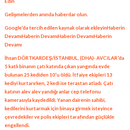
Edin
Gelişmelerden anında haberdar olun.
Google’da tercih edilen kaynak olarak ekleyinHaberin
DevamıHaberin DevamıHaberin DevamıHaberin
Devamı
İhsan DÖRTKARDEŞ/İSTANBUL, (DHA)- AVCILAR’da
5 katlı binanın çatı katında çıkan yangında evde
bulunan 25 kediden 10’u öldü. İtfaiye ekipleri 13
kediyi kurtarırken, 2 kedi ise terastan atladı. Çatı
katının alev alev yandığı anlar cep telefonu
kamerasıyla kaydedildi. Yanan dairenin sahibi,
kedilerini kurtarmak için binaya girmek isteyince
çevredekiler ve polis ekipleri tarafından güçlükle
engellendi.