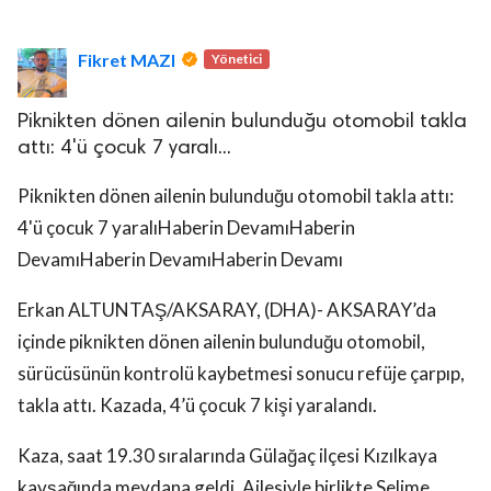
Fikret MAZI
Yönetici
Piknikten dönen ailenin bulunduğu otomobil takla
attı: 4'ü çocuk 7 yaralı...
lova Asayiş
Piknikten dönen ailenin bulunduğu otomobil takla attı:
r
4'ü çocuk 7 yaralıHaberin DevamıHaberin
akları Saklıdır.
DevamıHaberin DevamıHaberin Devamı
Erkan ALTUNTAŞ/AKSARAY, (DHA)- AKSARAY’da
içinde piknikten dönen ailenin bulunduğu otomobil,
sürücüsünün kontrolü kaybetmesi sonucu refüje çarpıp,
takla attı. Kazada, 4’ü çocuk 7 kişi yaralandı.
Kaza, saat 19.30 sıralarında Gülağaç ilçesi Kızılkaya
kavşağında meydana geldi. Ailesiyle birlikte Selime