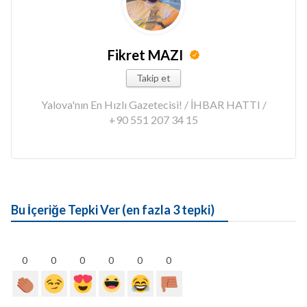
Fikret MAZI
Takip et
Yalova'nın En Hızlı Gazetecisi! / İHBAR HATTI /
+90 551 207 34 15
Bu İçeriğe Tepki Ver (en fazla 3 tepki)
0
0
0
0
0
0