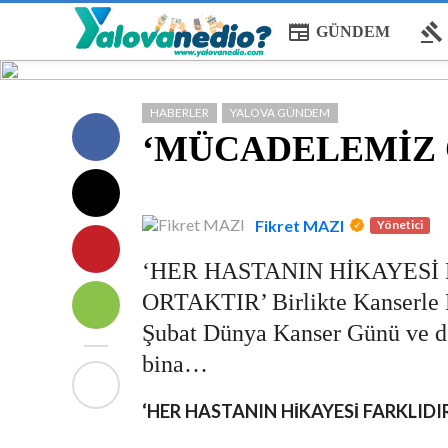
newspaper
gavel
GÜNDEM
HABERLER
YALOVA GÜNDEM
‘MÜCADELEMİZ 
Fikret MAZI
Yönetici
‘HER HASTANIN HİKAYES
ORTAKTIR’ Birlikte Kanserle
Şubat Dünya Kanser Günü ve de
bina…
‘HER HASTANIN HİKAYESİ FARKLIDI