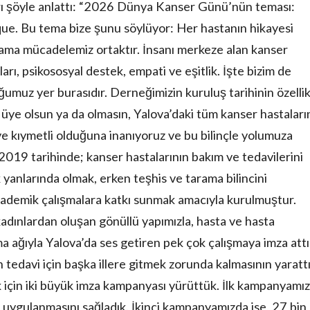
ı şöyle anlattı: “2026 Dünya Kanser Günü’nün teması:
ique. Bu tema bize şunu söylüyor: Her hastanın hikayesi
r ama mücadelemiz ortaktır. İnsanı merkeze alan kanser
ları, psikososyal destek, empati ve eşitlik. İşte bizim de
uz yer burasıdır. Derneğimizin kuruluş tarihinin özellik
, üye olsun ya da olmasın, Yalova’daki tüm kanser hastaları
 ve kıymetli olduğuna inanıyoruz ve bu bilinçle yolumuza
9 tarihinde; kanser hastalarının bakım ve tedavilerini
 yanlarında olmak, erken teşhis ve tarama bilincini
kademik çalışmalara katkı sunmak amacıyla kurulmuştur.
dınlardan oluşan gönüllü yapımızla, hasta ve hasta
a ağıyla Yalova’da ses getiren pek çok çalışmaya imza attı
n tedavi için başka illere gitmek zorunda kalmasının yarattı
 için iki büyük imza kampanyası yürüttük. İlk kampanyamız
 uygulanmasını sağladık. İkinci kampanyamızda ise, 27 bin