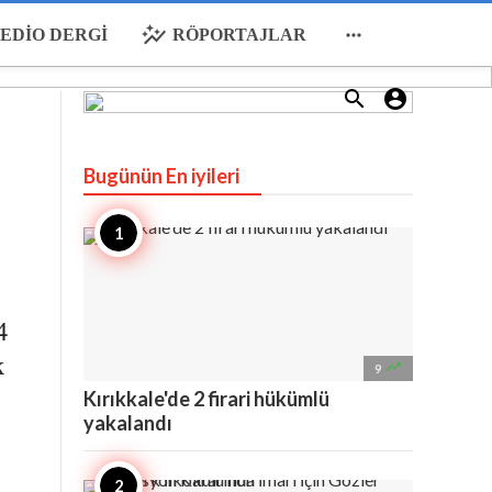
auto_graph

EDIO DERGI
RÖPORTAJLAR


Bugünün En iyileri
4
k

9
Kırıkkale'de 2 firari hükümlü
yakalandı