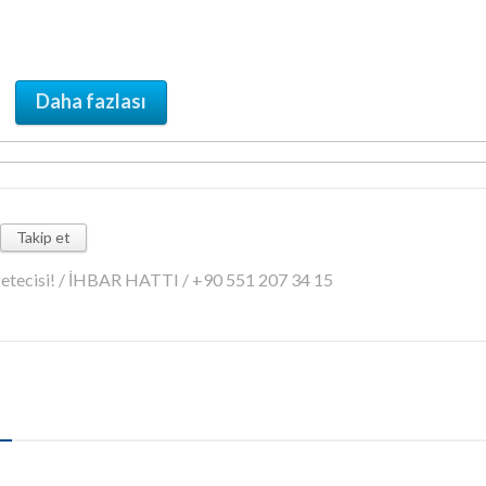
Daha fazlası
Takip et
azetecisi! / İHBAR HATTI / +90 551 207 34 15