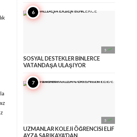
ık

5
SOSYAL DESTEKLER BİNLERCE
VATANDAŞA ULAŞIYOR
la
mız
iz

5
UZMANLAR KOLEJİ ÖĞRENCİSİ ELİF
AYZA SARIKAYA'DAN