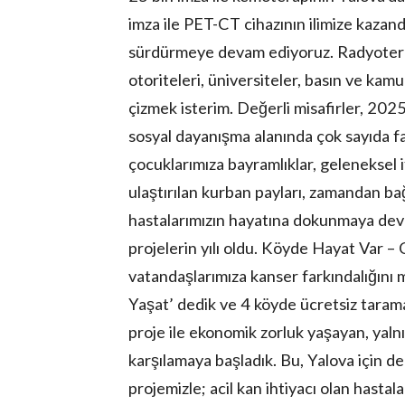
imza ile PET-CT cihazının ilimize kazand
sürdürmeye devam ediyoruz. Radyoterap
otoriteleri, üniversiteler, basın ve kamu
çizmek isterim. Değerli misafirler, 2025 
sosyal dayanışma alanında çok sayıda fa
çocuklarımıza bayramlıklar, geleneksel 
ulaştırılan kurban payları, zamandan bağı
hastalarımızın hayatına dokunmaya deva
projelerin yılı oldu. Köyde Hayat Var –
vatandaşlarımıza kanser farkındalığını m
Yaşat’ dedik ve 4 köyde ücretsiz taramal
proje ile ekonomik zorluk yaşayan, yalnız
karşılamaya başladık. Bu, Yalova için de 
projemizle; acil kan ihtiyacı olan hastal