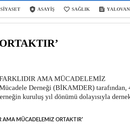
local_police
favorite_border
feed
SIYASET
ASAYIŞ
SAĞLIK
YALOVAN
ORTAKTIR’
İ FARKLIDIR AMA MÜCADELEMİZ
 Mücadele Derneği (BİKAMDER) tarafından, 
rneğin kuruluş yıl dönümü dolayısıyla derne
R
AMA MÜCADELEMİZ ORTAKTIR’