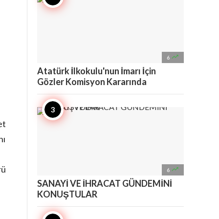

6
Atatürk İlkokulu'nun İmarı İçin
Gözler Komisyon Kararında
et
nı
rü

6
SANAYİ VE İHRACAT GÜNDEMİNİ
KONUŞTULAR