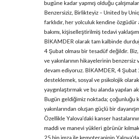
bugüne kadar yapmış olduğu çalışmalar
Benzersiziz, Birlikteyiz – United by Un
farklıdır, her yolculuk kendine özgüdü
bakımı, kişiselleştirilmiş tedavi yaklaşım
BİKAMDER olarak tam kalbinde durduğum
4 Şubat olması bir tesadüf değildir. Biz
ve yakınlarının hikayelerinin benzersiz
devam ediyoruz. BİKAMDER, 4 Şubat 201
desteklemek, sosyal ve psikolojik olarak
yaygınlaştırmak ve bu alanda yapılan a
Bugün geldiğimiz noktada; çoğunluğu ka
yakınlarından oluşan güçlü bir dayanışm
Özellikle Yalova’daki kanser hastalarını
maddi ve manevi yükleri görünür kılmak
25 bin imza ile kemoterapinin Yalova’da