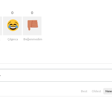
0
0
k
Çılgınca
Beğenmedim
Best
Oldest
New