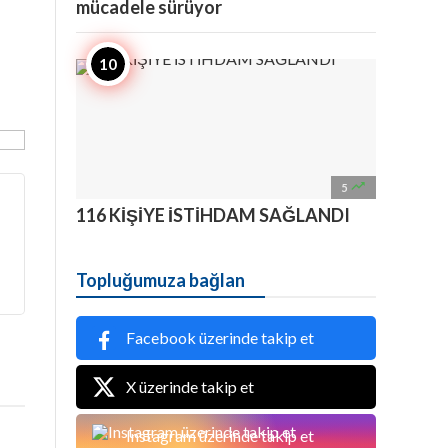
mücadele sürüyor

5
116 KİŞİYE İSTİHDAM SAĞLANDI
Topluğumuza bağlan
Facebook üzerinde takip et
X üzerinde takip et
Instagram üzerinde takip et