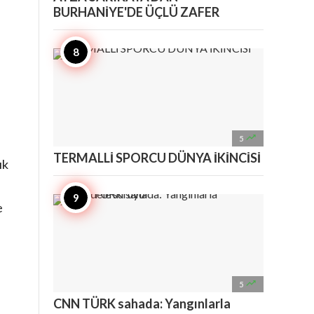
BURHANİYE'DE ÜÇLÜ ZAFER

5
TERMALLİ SPORCU DÜNYA İKİNCİSİ
ık
e

5
CNN TÜRK sahada: Yangınlarla