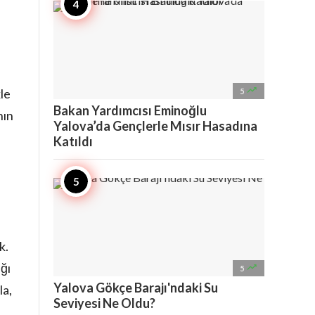

le
5
Bakan Yardımcısı Eminoğlu
nın
Yalova’da Gençlerle Mısır Hasadına
Katıldı
k.
ğı

5
Yalova Gökçe Barajı'ndaki Su
la,
Seviyesi Ne Oldu?