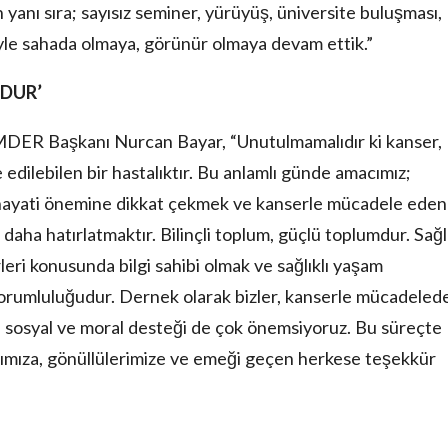
anı sıra; sayısız seminer, yürüyüş, üniversite buluşması,
ğiyle sahada olmaya, görünür olmaya devam ettik.”
MDUR’
MDER Başkanı Nurcan Bayar, “Unutulmamalıdır ki kanser,
edilebilen bir hastalıktır. Bu anlamlı günde amacımız;
n hayati önemine dikkat çekmek ve kanserle mücadele eden
z daha hatırlatmaktır. Bilinçli toplum, güçlü toplumdur. Sağl
leri konusunda bilgi sahibi olmak ve sağlıklı yaşam
sorumluluğudur. Dernek olarak bizler, kanserle mücadeled
ik, sosyal ve moral desteği de çok önemsiyoruz. Bu süreçte
rımıza, gönüllülerimize ve emeği geçen herkese teşekkür