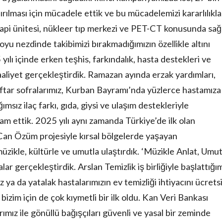
ırılması için mücadele ettik ve bu mücadelemizi kararlılıkla
i ünitesi, nükleer tıp merkezi ve PET-CT konusunda sağl
oyu nezdinde takibimizi bırakmadığımızın özellikle altını
yılı içinde erken teşhis, farkındalık, hasta destekleri ve
aliyet gerçekleştirdik. Ramazan ayında erzak yardımları,
iftar sofralarımız, Kurban Bayramı’nda yüzlerce hastamıza
msız ilaç farkı, gıda, giysi ve ulaşım destekleriyle
m ettik. 2025 yılı aynı zamanda Türkiye’de ilk olan
 Can Özüm projesiyle kırsal bölgelerde yaşayan
üzikle, kültürle ve umutla ulaştırdık. ‘Müzikle Anlat, Umut
ar gerçekleştirdik. Arslan Temizlik iş birliğiyle başlattığı
 ya da yatalak hastalarımızın ev temizliği ihtiyacını ücrets
bizim için de çok kıymetli bir ilk oldu. Kan Veri Bankası
arımız ile gönüllü bağışçıları güvenli ve yasal bir zeminde