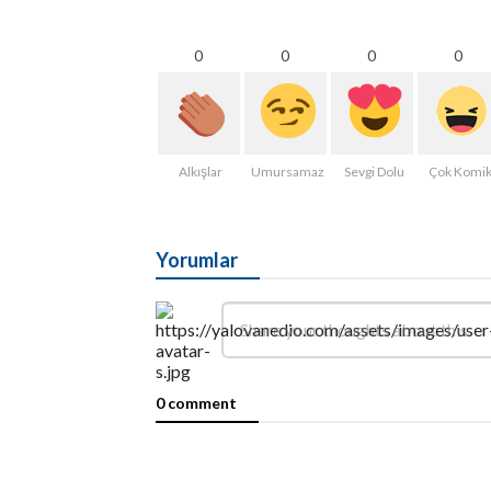
0
0
0
0
Alkışlar
Umursamaz
Sevgi Dolu
Çok Komi
Yorumlar
0 comment