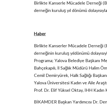
Birlikte Kanserle Mücadele Derneği 
derneğin kuruluş yıl dönümü dolayısıyla
Haber
lova Asayiş
r
Birlikte Kanserler Mücadele Derneğ
akları Saklıdır.
derneğinin kuruluş yıldönümü dolayısıyla
Programa; Yalova Belediye Başkanı Me
Bahçekapılı, İl Sağlık Müdürü Halim Öm
Cemil Demiryürek, Halk Sağlığı Başkanı
Yalova Üniversitesi Kadın ve Aile Ar
Prof. Dr. Elif Yüksel Oktay, İHH Kadın K
BİKAMDER Başkan Yardımcısı Dr. Deni