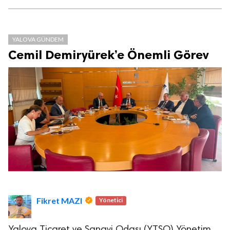
YALOVA GÜNDEM
Cemil Demiryürek’e Önemli Görev
Fikret MAZI
Yönetici
Yalova Ticaret ve Sanayi Odası (YTSO) Yönetim