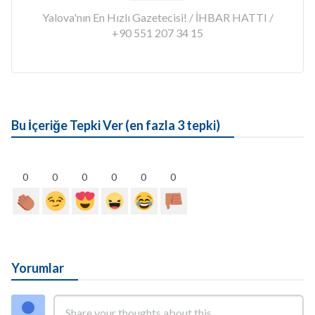
Yalova'nın En Hızlı Gazetecisi! / İHBAR HATTI /
+90 551 207 34 15
Bu İçeriğe Tepki Ver (en fazla 3 tepki)
0
0
0
0
0
0
Yorumlar