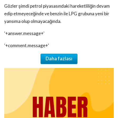
Gözler şimdi petrol piyasasındaki hareketliliğin devam
edip etmeyeceğinde ve benzin ile LPG grubuna yeni bir
yansıma olup olmayacağında.
'+answer.message+'
'+comment.message+'
Daha fazlası