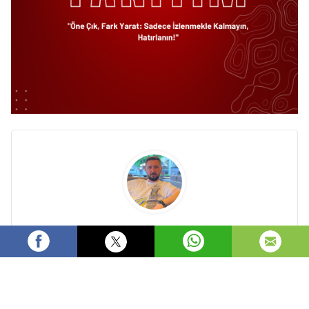
Fikret MAZI
Takip et
Yalova'nın En Hızlı Gazetecisi! / İHBAR HATTI /
+90 551 207 34 15