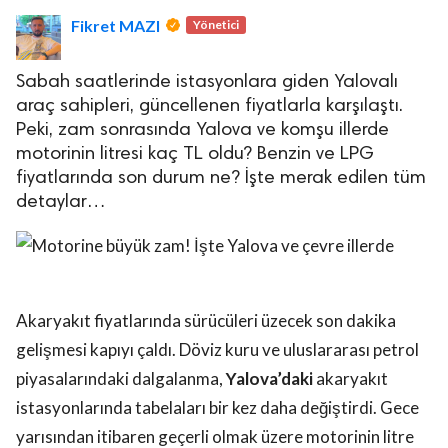
Fikret MAZI
Yönetici
Sabah saatlerinde istasyonlara giden Yalovalı
araç sahipleri, güncellenen fiyatlarla karşılaştı.
Peki, zam sonrasında Yalova ve komşu illerde
motorinin litresi kaç TL oldu? Benzin ve LPG
lova Asayiş
fiyatlarında son durum ne? İşte merak edilen tüm
r
detaylar…
akları Saklıdır.
Akaryakıt fiyatlarında sürücüleri üzecek son dakika
gelişmesi kapıyı çaldı. Döviz kuru ve uluslararası petrol
piyasalarındaki dalgalanma,
Yalova’daki
akaryakıt
istasyonlarında tabelaları bir kez daha değiştirdi. Gece
yarısından itibaren geçerli olmak üzere motorinin litre