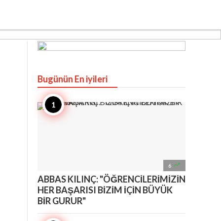
Bugünün En iyileri

6
ABBAS KILINÇ: "ÖĞRENCİLERİMİZİN
HER BAŞARISI BİZİM İÇİN BÜYÜK
BİR GURUR"