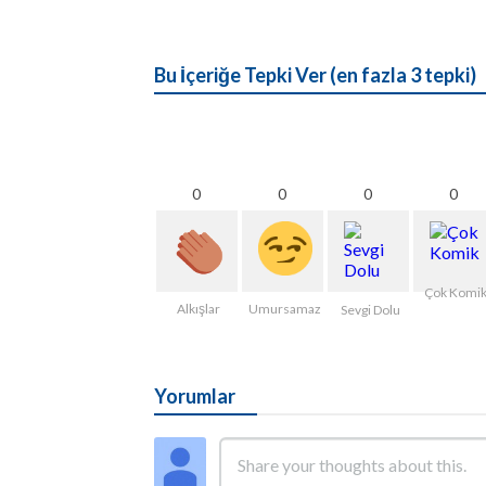
Bu İçeriğe Tepki Ver (en fazla 3 tepki)
0
0
0
0
Çok Komi
Alkışlar
Umursamaz
Sevgi Dolu
Yorumlar