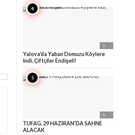

5
Yalova'da Yaban Domuzu Köylere
İndi, Çiftçiler Endişeli!

5
TUFAG, 29 HAZİRAN’DA SAHNE
ALACAK