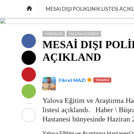

MESAİ DIŞI POLİKLİNİK LİSTESİ AÇI
HABERLER
YALOVA GÜNDEM
MESAİ DIŞI POLİ
AÇIKLAND
Fikret MAZI
Yönetici
Yalova Eğitim ve Araştırma Has
listesi açıklandı. Haber \ Bü
Hastanesi bünyesinde Haziran
Yalova Eğitim ve Araştırma Hastanesi’nde