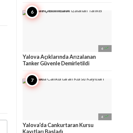

4
Yalova Açıklarında Arızalanan
Tanker Güvenle Demirletildi

4
Yalova’da Cankurtaran Kursu
Kayıtları Başladı