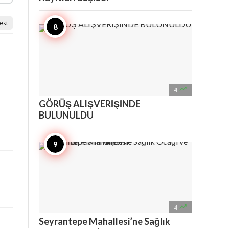
est

4
GÖRÜŞ ALIŞVERİŞİNDE
BULUNULDU

4
Seyrantepe Mahallesi’ne Sağlık