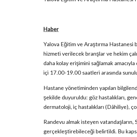
Haber
Yalova Eğitim ve Araştırma Hastanesi b
hizmeti verilecek branşlar ve hekim çal
lova Asayiş
r
daha kolay erişimini sağlamak amacıyla
akları Saklıdır.
içi 17.00-19.00 saatleri arasında sunul
Hastane yönetiminden yapılan bilgilendi
şekilde duyuruldu: göz hastalıkları, gene
dermatoloji, iç hastalıkları (Dâhiliye), ço
Randevu almak isteyen vatandaşların, S
gerçekleştirebileceği belirtildi. Bu 