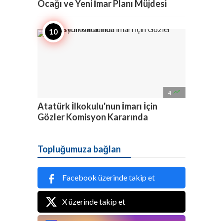
Ocağı ve Yeni İmar Planı Müjdesi

4
Atatürk İlkokulu'nun İmarı İçin
Gözler Komisyon Kararında
Topluğumuza bağlan
Facebook üzerinde takip et
X üzerinde takip et