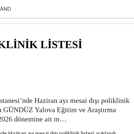
KLAND
KLİNİK LİSTESİ
tanesi’nde Haziran ayı mesai dışı poliklinik
şra GÜNDÜZ Yalova Eğitim ve Araştırma
 2026 dönemine ait m…
 Haziran ayı mesai dışı poliklinik listesi açıklandı.