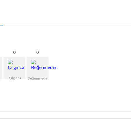
0
0
Çılgınca
Beğenmedim
k