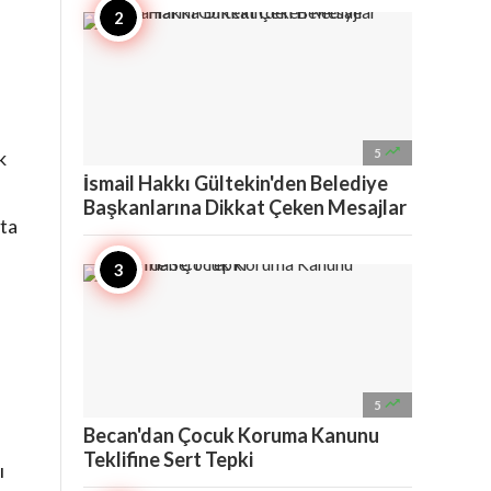

5
k
İsmail Hakkı Gültekin'den Belediye
Başkanlarına Dikkat Çeken Mesajlar
fta

5
Becan'dan Çocuk Koruma Kanunu
Teklifine Sert Tepki
ı