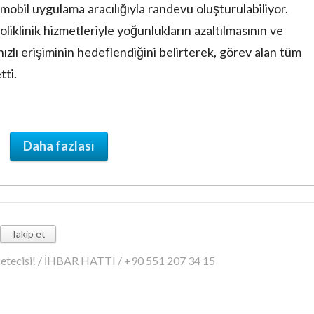
mobil uygulama aracılığıyla randevu oluşturulabiliyor.
oliklinik hizmetleriyle yoğunlukların azaltılmasının ve
ızlı erişiminin hedeflendiğini belirterek, görev alan tüm
tti.
Daha fazlası
Takip et
azetecisi! / İHBAR HATTI / +90 551 207 34 15