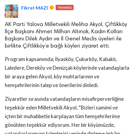
Fikret MAZI
Yönetici
AK Parti Yalova Milletvekili Meliha Akyol, Çiftlikköy
İlçe Başkanı Ahmet Milhan Altınok, Kadın Kolları
Başkanı Dilek Aydın ve İl Genel Meclis üyeleri ile
birlikte Çiftlikköy’e bağlı köyleri ziyaret etti.
lova Asayiş
r
Program kapsamında; İlyasköy, Çukurköy, Kabaklı,
akları Saklıdır.
Laledere, Dereköy ve Denizçalı köylerinde vatandaşlarla
bir araya gelen Akyol, köy muhtarlarının ve
hemşehrilerinin talep ve önerilerini dinledi.
Ziyaretler sırasında vatandaşların misafirperverliğine
teşekkür eden Milletvekili Akyol, “Bizleri samimi ve
içten bir muhabbetle karşılayan tüm hemşehrilerime
gönülden teşekkür ediyorum. Her bir köyümüzde,
vatandaşlarımızın taleplerini yerinde dinleme imkânı