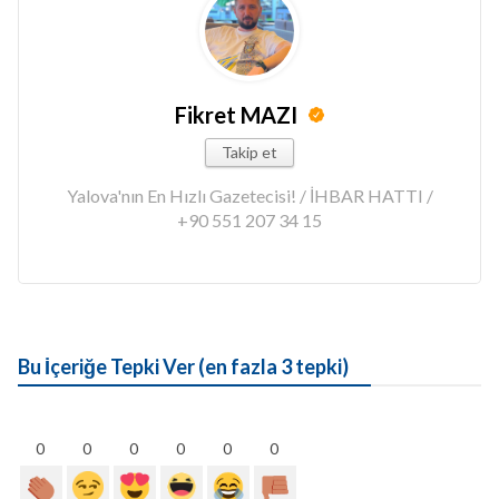
Fikret MAZI
Takip et
Yalova'nın En Hızlı Gazetecisi! / İHBAR HATTI /
+90 551 207 34 15
Bu İçeriğe Tepki Ver (en fazla 3 tepki)
0
0
0
0
0
0