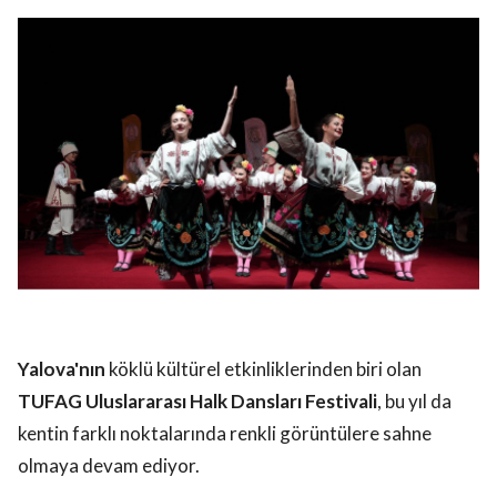
lova Asayiş
r
akları Saklıdır.
Yalova'nın
köklü kültürel etkinliklerinden biri olan
TUFAG Uluslararası Halk Dansları Festivali
, bu yıl da
kentin farklı noktalarında renkli görüntülere sahne
olmaya devam ediyor.