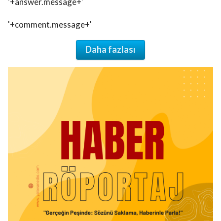
'+answer.message+'
'+comment.message+'
Daha fazlası