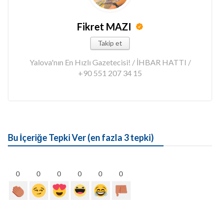
Fikret MAZI
Takip et
Yalova'nın En Hızlı Gazetecisi! / İHBAR HATTI /
+90 551 207 34 15
Bu İçeriğe Tepki Ver (en fazla 3 tepki)
0
0
0
0
0
0