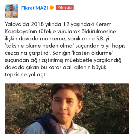
Fikret MAZI
Yönetici
Yalova’da 2018 yılında 12 yaşındaki Kerem
Karakaya’nın tüfekle vurularak öldürülmesine
ilişkin davada mahkeme, sanık anne S.B.’yi
'taksirle ölüme neden olma' suçundan 5 yıl hapis
lova Asayiş
cezasına çarptırdı. Sanığın 'kasten öldürme'
r
suçundan ağırlaştırılmış müebbetle yargılandığı
akları Saklıdır.
davada çıkan bu karar acılı ailenin büyük
tepkisine yol açtı.