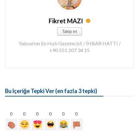
Fikret MAZI
Takip et
Yalova'nın En Hızlı Gazetecisi! / İHBAR HATTI /
+90 551 207 34 15
Bu İçeriğe Tepki Ver (en fazla 3 tepki)
0
0
0
0
0
0