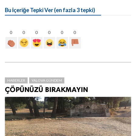
Bu İçeriğe Tepki Ver (en fazla 3 tepki)
0
0
0
0
0
0
HABERLER
YALOVA GÜNDEM
ÇÖPÜNÜZÜ BIRAKMAYIN