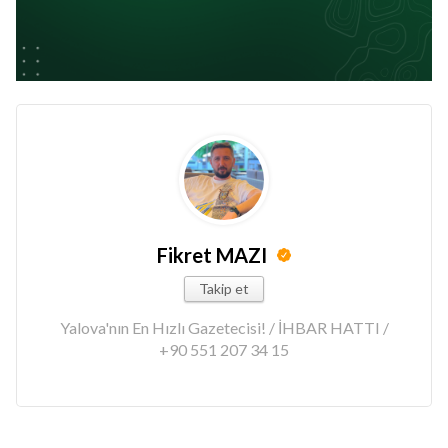
Fikret MAZI
Takip et
Yalova'nın En Hızlı Gazetecisi! / İHBAR HATTI /
+90 551 207 34 15