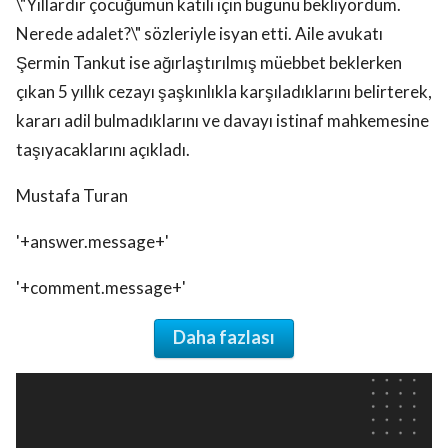
\"Yıllardır çocuğumun katili için bugünü bekliyordum.
Nerede adalet?\" sözleriyle isyan etti. Aile avukatı
Şermin Tankut ise ağırlaştırılmış müebbet beklerken
çıkan 5 yıllık cezayı şaşkınlıkla karşıladıklarını belirterek,
kararı adil bulmadıklarını ve davayı istinaf mahkemesine
taşıyacaklarını açıkladı.
Mustafa Turan
'+answer.message+'
'+comment.message+'
Daha fazlası