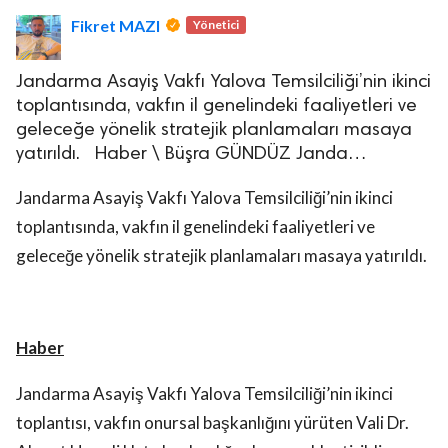
Fikret MAZI
Yönetici
Jandarma Asayiş Vakfı Yalova Temsilciliği’nin ikinci
toplantısında, vakfın il genelindeki faaliyetleri ve
geleceğe yönelik stratejik planlamaları masaya
yatırıldı. Haber \ Büşra GÜNDÜZ Janda…
lova Asayiş
r
Jandarma Asayiş Vakfı Yalova Temsilciliği’nin ikinci
akları Saklıdır.
toplantısında, vakfın il genelindeki faaliyetleri ve
geleceğe yönelik stratejik planlamaları masaya yatırıldı.
Haber
Jandarma Asayiş Vakfı Yalova Temsilciliği’nin ikinci
toplantısı, vakfın onursal başkanlığını yürüten Vali Dr.