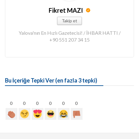
Fikret MAZI
Takip et
Yalova'nın En Hızlı Gazetecisi! / İHBAR HATTI /
+90 551 207 34 15
Bu İçeriğe Tepki Ver (en fazla 3 tepki)
0
0
0
0
0
0