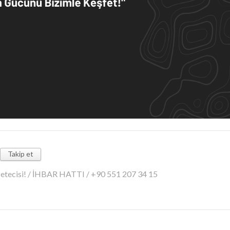
Takip et
azetecisi! / İHBAR HATTI / +90 551 207 34 15