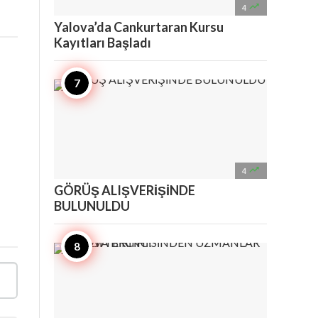

4
Yalova’da Cankurtaran Kursu
Kayıtları Başladı

4
GÖRÜŞ ALIŞVERİŞİNDE
BULUNULDU