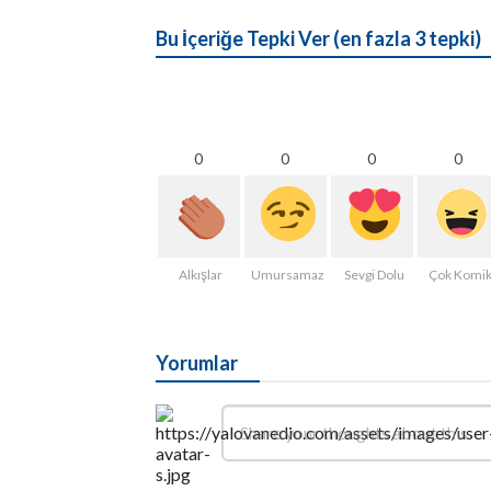
Bu İçeriğe Tepki Ver (en fazla 3 tepki)
0
0
0
0
Alkışlar
Umursamaz
Sevgi Dolu
Çok Komi
Yorumlar