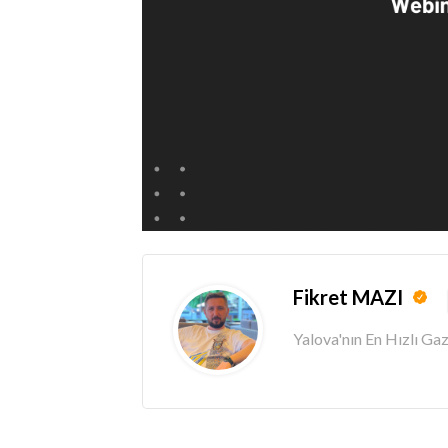
Fikret MAZI
Yalova'nın En Hızlı G