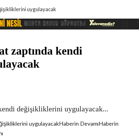
işikliklerini uygulayacak
at zaptında kendi
gulayacak
kendi değişikliklerini uygulayacak...
eğişikliklerini uygulayacakHaberin DevamıHaberin
mı