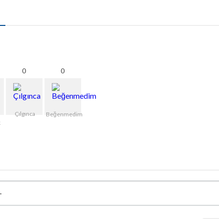
0
0
Çılgınca
Beğenmedim
k