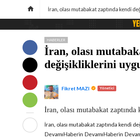

İran, olası mutabakat zaptında kendi değ
HABERLER
İran, olası mutabak
değişikliklerini uy
Fikret MAZI
Yönetici
İran, olası mutabakat zaptında 
İran, olası mutabakat zaptında kendi d
DevamıHaberin DevamıHaberin Deva