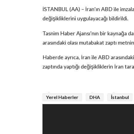
İSTANBUL (AA) – İran’ın ABD ile imzal
değişikliklerini uygulayacağı bildirildi.
Tasnim Haber Ajansı'nın bir kaynağa da
arasındaki olası mutabakat zaptı metnin
lova Asayiş
Haberde ayrıca, İran ile ABD arasındaki
r
zaptında yaptığı değişikliklerin İran ta
akları Saklıdır.
Yerel Haberler
DHA
İstanbul