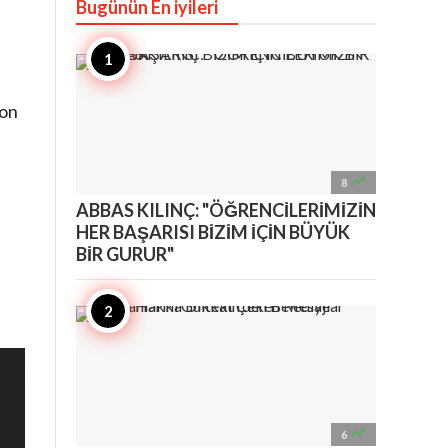
Bugünün En iyileri
ton

8
ABBAS KILINÇ: "ÖĞRENCİLERİMİZİN
HER BAŞARISI BİZİM İÇİN BÜYÜK
BİR GURUR"

6