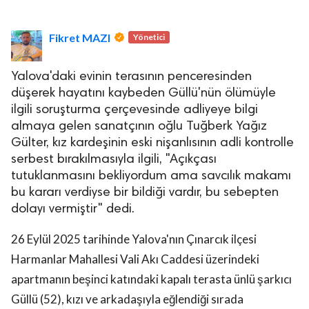
Fikret MAZI
Yönetici
Yalova'daki evinin terasının penceresinden
düşerek hayatını kaybeden Güllü'nün ölümüyle
ilgili soruşturma çerçevesinde adliyeye bilgi
lova Asayiş
r
almaya gelen sanatçının oğlu Tuğberk Yağız
Gülter, kız kardeşinin eski nişanlısının adli kontrolle
akları Saklıdır.
serbest bırakılmasıyla ilgili, "Açıkçası
tutuklanmasını bekliyordum ama savcılık makamı
bu kararı verdiyse bir bildiği vardır, bu sebepten
dolayı vermiştir" dedi.
26 Eylül 2025 tarihinde Yalova'nın Çınarcık ilçesi
Harmanlar Mahallesi Vali Akı Caddesi üzerindeki
apartmanın beşinci katındaki kapalı terasta ünlü şarkıcı
Güllü (52), kızı ve arkadaşıyla eğlendiği sırada