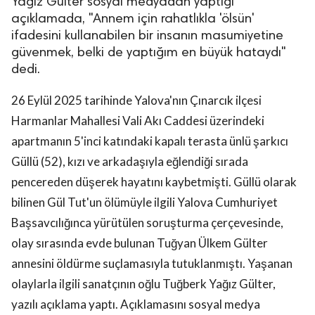
Yağız Gülter sosyal medyadan yaptığı
açıklamada, "Annem için rahatlıkla 'ölsün'
ifadesini kullanabilen bir insanın masumiyetine
güvenmek, belki de yaptığım en büyük hataydı"
dedi.
26 Eylül 2025 tarihinde Yalova'nın Çınarcık ilçesi
Harmanlar Mahallesi Vali Akı Caddesi üzerindeki
apartmanın 5'inci katındaki kapalı terasta ünlü şarkıcı
Güllü (52), kızı ve arkadaşıyla eğlendiği sırada
pencereden düşerek hayatını kaybetmişti. Güllü olarak
bilinen Gül Tut'un ölümüyle ilgili Yalova Cumhuriyet
Başsavcılığınca yürütülen soruşturma çerçevesinde,
olay sırasında evde bulunan Tuğyan Ülkem Gülter
annesini öldürme suçlamasıyla tutuklanmıştı. Yaşanan
olaylarla ilgili sanatçının oğlu Tuğberk Yağız Gülter,
yazılı açıklama yaptı. Açıklamasını sosyal medya