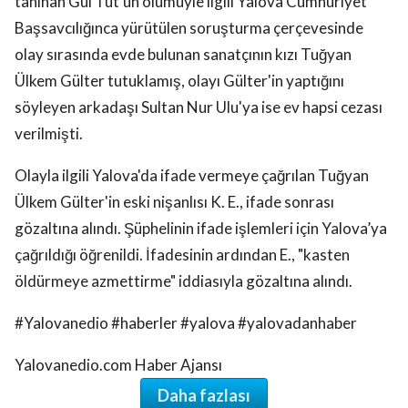
tanınan Gül Tut'un ölümüyle ilgili Yalova Cumhuriyet
Başsavcılığınca yürütülen soruşturma çerçevesinde
olay sırasında evde bulunan sanatçının kızı Tuğyan
Ülkem Gülter tutuklamış, olayı Gülter'in yaptığını
söyleyen arkadaşı Sultan Nur Ulu'ya ise ev hapsi cezası
verilmişti.
Olayla ilgili Yalova'da ifade vermeye çağrılan Tuğyan
Ülkem Gülter'in eski nişanlısı K. E., ifade sonrası
gözaltına alındı. Şüphelinin ifade işlemleri için Yalova’ya
çağrıldığı öğrenildi. İfadesinin ardından E., "kasten
öldürmeye azmettirme" iddiasıyla gözaltına alındı.
#Yalovanedio #haberler #yalova #yalovadanhaber
Yalovanedio.com Haber Ajansı
Daha fazlası