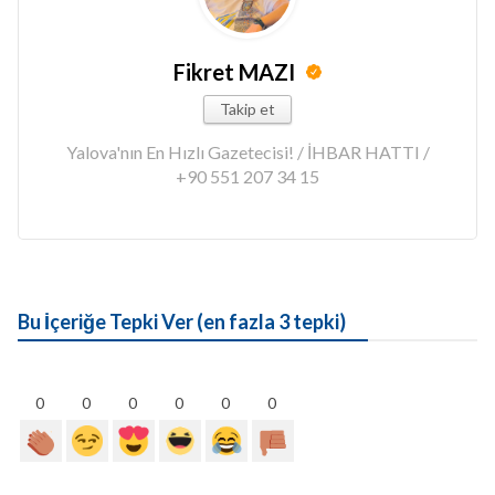
Fikret MAZI
Takip et
Yalova'nın En Hızlı Gazetecisi! / İHBAR HATTI /
+90 551 207 34 15
Bu İçeriğe Tepki Ver (en fazla 3 tepki)
0
0
0
0
0
0