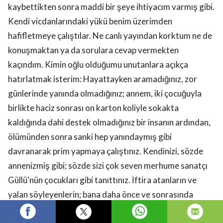
kaybettikten sonra maddi bir şeye ihtiyacım varmış gibi.
Kendi vicdanlarındaki yükü benim üzerimden
hafifletmeye çalıştılar. Ne canlı yayından korktum ne de
konuşmaktan ya da sorulara cevap vermekten
kaçındım. Kimin oğlu olduğumu unutanlara açıkça
hatırlatmak isterim: Hayattayken aramadığınız, zor
günlerinde yanında olmadığınız; annem, iki çocuğuyla
birlikte haciz sonrası on karton koliyle sokakta
kaldığında dahi destek olmadığınız bir insanın ardından,
ölümünden sonra sanki hep yanındaymış gibi
davranarak prim yapmaya çalıştınız. Kendinizi, sözde
annenizmiş gibi; sözde sizi çok seven merhume sanatçı
Güllü'nün çocukları gibi tanıttınız. İftira atanların ve
yalan söyleyenlerin; bana daha önce ve sonrasında
gönderdikleri mesajlar, kendileriyle ilgili belgeler ve