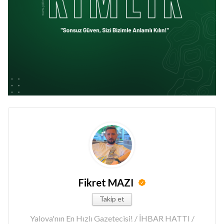
Fikret MAZI
Takip et
Yalova'nın En Hızlı Gazetecisi! / İHBAR HATTI /