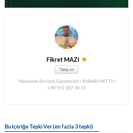
Fikret MAZI
Takip et
Yalova'nın En Hızlı Gazetecisi! / İHBAR HATTI /
+90 551 207 34 15
Bu İçeriğe Tepki Ver (en fazla 3 tepki)