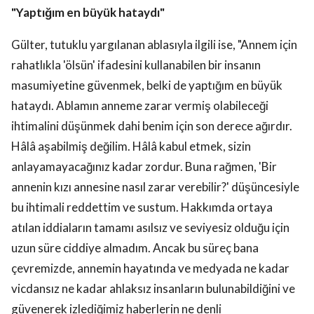
"Yaptığım en büyük hataydı"
Gülter, tutuklu yargılanan ablasıyla ilgili ise, "Annem için
rahatlıkla 'ölsün' ifadesini kullanabilen bir insanın
masumiyetine güvenmek, belki de yaptığım en büyük
hataydı. Ablamın anneme zarar vermiş olabileceği
ihtimalini düşünmek dahi benim için son derece ağırdır.
Hâlâ aşabilmiş değilim. Hâlâ kabul etmek, sizin
anlayamayacağınız kadar zordur. Buna rağmen, 'Bir
annenin kızı annesine nasıl zarar verebilir?' düşüncesiyle
bu ihtimali reddettim ve sustum. Hakkımda ortaya
atılan iddiaların tamamı asılsız ve seviyesiz olduğu için
uzun süre ciddiye almadım. Ancak bu süreç bana
çevremizde, annemin hayatında ve medyada ne kadar
vicdansız ne kadar ahlaksız insanların bulunabildiğini ve
güvenerek izlediğimiz haberlerin ne denli