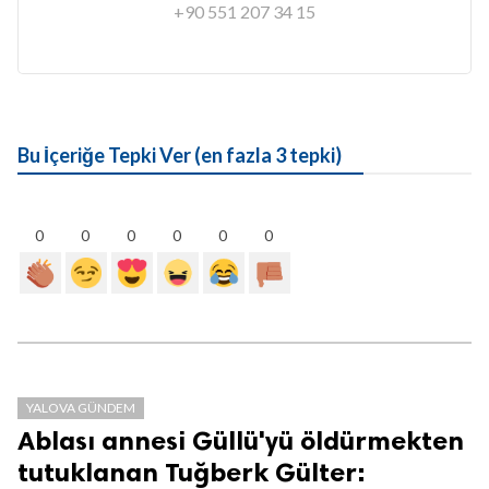
+90 551 207 34 15
Bu İçeriğe Tepki Ver (en fazla 3 tepki)
0
0
0
0
0
0
YALOVA GÜNDEM
Ablası annesi Güllü'yü öldürmekten
tutuklanan Tuğberk Gülter: