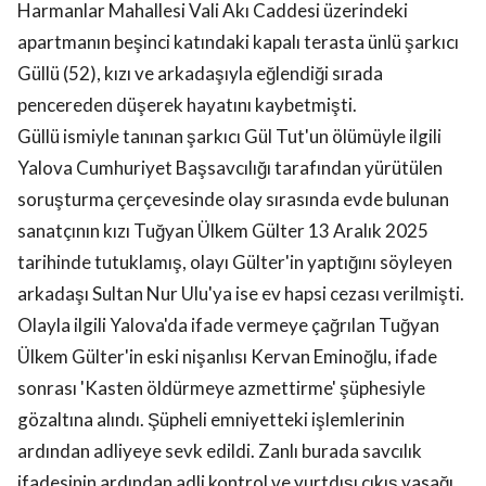
Harmanlar Mahallesi Vali Akı Caddesi üzerindeki
apartmanın beşinci katındaki kapalı terasta ünlü şarkıcı
Güllü (52), kızı ve arkadaşıyla eğlendiği sırada
pencereden düşerek hayatını kaybetmişti.
Güllü ismiyle tanınan şarkıcı Gül Tut'un ölümüyle ilgili
Yalova Cumhuriyet Başsavcılığı tarafından yürütülen
soruşturma çerçevesinde olay sırasında evde bulunan
sanatçının kızı Tuğyan Ülkem Gülter 13 Aralık 2025
tarihinde tutuklamış, olayı Gülter'in yaptığını söyleyen
arkadaşı Sultan Nur Ulu'ya ise ev hapsi cezası verilmişti.
Olayla ilgili Yalova'da ifade vermeye çağrılan Tuğyan
Ülkem Gülter'in eski nişanlısı Kervan Eminoğlu, ifade
sonrası 'Kasten öldürmeye azmettirme' şüphesiyle
gözaltına alındı. Şüpheli emniyetteki işlemlerinin
ardından adliyeye sevk edildi. Zanlı burada savcılık
ifadesinin ardından adli kontrol ve yurtdışı çıkış yasağı