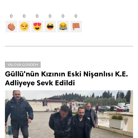
0
0
0
0
0
0
YALOVA GÜNDEM
Güllü'nün Kızının Eski Nişanlısı K.E.
Adliyeye Sevk Edildi