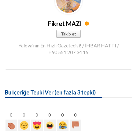
Fikret MAZI
Takip et
Yalova'nın En Hızlı Gazetecisi! / İHBAR HATTI /
+90 551 207 34 15
Bu İçeriğe Tepki Ver (en fazla 3 tepki)
0
0
0
0
0
0