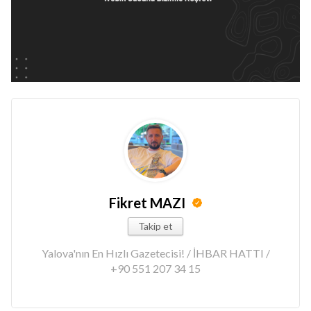
Fikret MAZI
Takip et
Yalova'nın En Hızlı Gazetecisi! / İHBAR HATTI /
+90 551 207 34 15