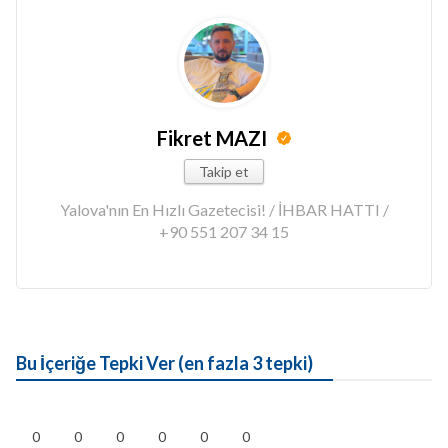
Fikret MAZI
Takip et
Yalova'nın En Hızlı Gazetecisi! / İHBAR HATTI /
+90 551 207 34 15
Bu İçeriğe Tepki Ver (en fazla 3 tepki)
0
0
0
0
0
0