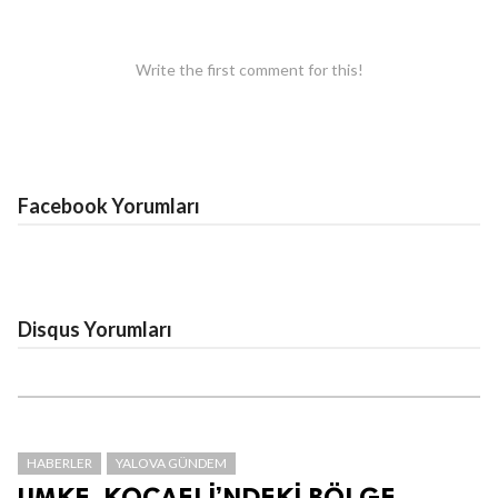
Write the first comment for this!
Facebook Yorumları
Disqus Yorumları
HABERLER
YALOVA GÜNDEM
UMKE, KOCAELİ’NDEKİ BÖLGE