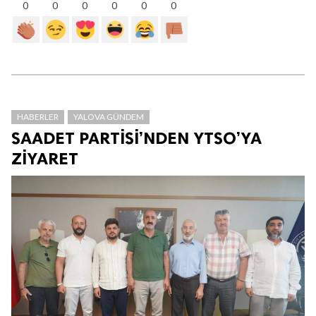
0
0
0
0
0
0
HABERLER
YALOVA GÜNDEM
SAADET PARTİSİ’NDEN YTSO’YA
ZİYARET